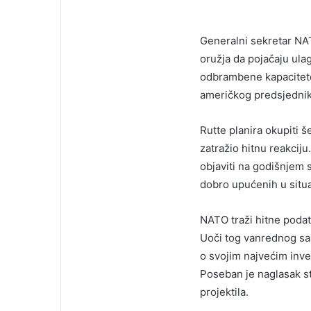
Generalni sekretar NA
oružja da pojačaju ula
odbrambene kapacitete 
američkog predsjedni
Rutte planira okupiti 
zatražio hitnu reakciju
objaviti na godišnjem 
dobro upućenih u situa
NATO traži hitne poda
Uoči tog vanrednog sas
o svojim najvećim inve
Poseban je naglasak s
projektila.