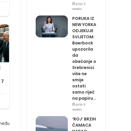
prije 3
weeks
PORUKA IZ
NEW YORKA
ODJEKUJE
SVIJETOM:
Baerbock
upozorila
da
obećanje o
Srebrenici
više ne
smije
ostati
samo riječ
na papiru…
prije 4
weeks
‘ROJ’ BRZIH
 među
ČAMACA