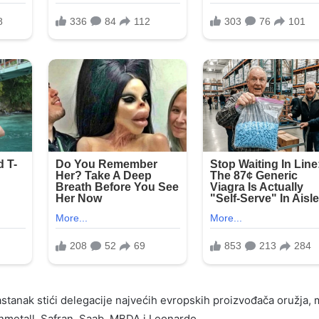
stanak stići delegacije najvećih evropskih proizvođača oružja,
nmetall, Safran, Saab, MBDA i Leonardo.