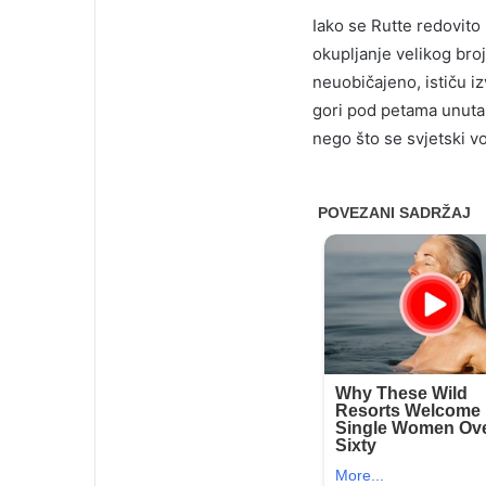
Iako se Rutte redovito
okupljanje velikog bro
neuobičajeno, ističu iz
gori pod petama unutar
nego što se svjetski v