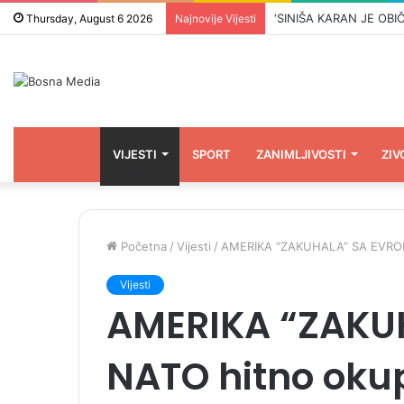
Thursday, August 6 2026
Najnovije Vijesti
VIJESTI
SPORT
ZANIMLJIVOSTI
ZIV
Početna
/
Vijesti
/
AMERIKA “ZAKUHALA” SA EVROPO
Vijesti
AMERIKA “ZAKU
NATO hitno okup