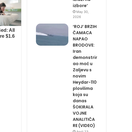
izbore’
May 30,
2026
‘ROJ’ BRZIH
ČAMACA
NAPAO
BRODOVE:
Iran
demonstrir
ao moć u
Zaljevu s
novim
Heydar-110
plovilima
koja su
danas
ŠOKIRALA
VOJNE
ANALITIČA
RE (VIDEO)
April 23,