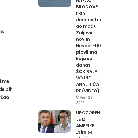
NAPAO
BRODOVE:
Iran
demonstrir
i
ao moć u
ok
Zaljevu s
novim
Heydar-110
plovilima
koja su
danas
ŠOKIRALA
VOJNE
i me
ANALITIČA
de bih
RE (VIDEO)
trčao
April 23,
2026
UPOZOREN
JE IZ
AMERIKE:
„Šire se