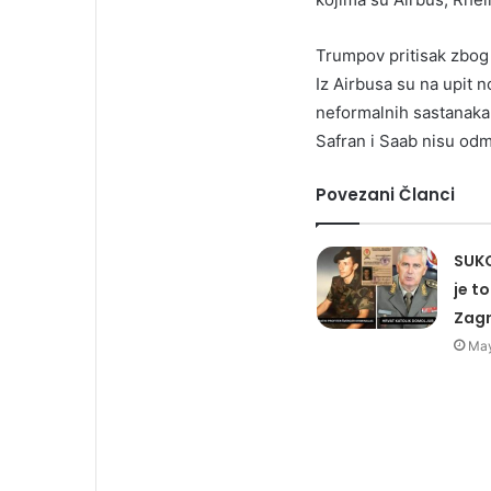
Trumpov pritisak zbog 
Iz Airbusa su na upit n
neformalnih sastanaka.
Safran i Saab nisu odm
Povezani Članci
SUKO
je t
Zag
May