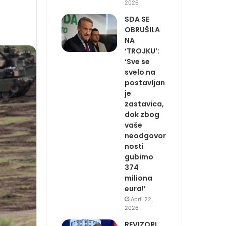
2026
SDA SE
OBRUŠILA
NA
‘TROJKU’:
‘Sve se
svelo na
postavljan
je
zastavica,
dok zbog
vaše
neodgovor
nosti
gubimo
374
miliona
eura!’
April 22,
2026
REVIZORI