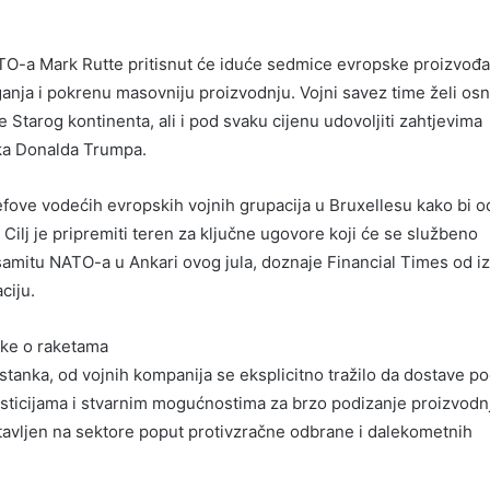
TO-a Mark Rutte pritisnut će iduće sedmice evropske proizvođ
ganja i pokrenu masovniju proizvodnju. Vojni savez time želi osn
Starog kontinenta, ali i pod svaku cijenu udovoljiti zahtjevima
ka Donalda Trumpa.
šefove vodećih evropskih vojnih grupacija u Bruxellesu kako bi o
. Cilj je pripremiti teren za ključne ugovore koji će se službeno
samitu NATO-a u Ankari ovog jula, doznaje Financial Times od i
ciju.
tke o raketama
tanka, od vojnih kompanija se eksplicitno tražilo da dostave p
sticijama i stvarnim mogućnostima za brzo podizanje proizvodn
tavljen na sektore poput protivzračne odbrane i dalekometnih