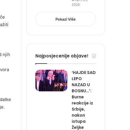
2026
ače
Pokazi Više
ažiti
d njih
Najposjecenije objave!
zvora
‘HAJDE SAD
LEPO
NAZAD U
BOSNU…’:
Burne
odatke
reakcije iz
je.
Srbije,
nakon
istupa
Željke