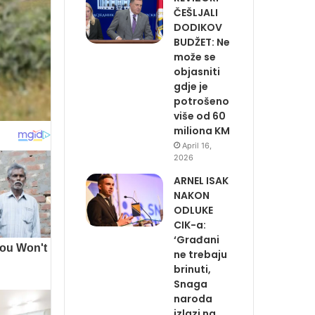
ČEŠLJALI
DODIKOV
BUDŽET: Ne
može se
objasniti
gdje je
potrošeno
više od 60
miliona KM
April 16,
2026
ARNEL ISAK
NAKON
ODLUKE
CIK-a:
‘Građani
ne trebaju
brinuti,
Snaga
naroda
izlazi na