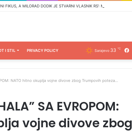
℃
33
F
OT I STIL
PRIVACY POLICY
Sarajevo
M: NATO hitno okuplja vojne divove zbog Trumpovih poteza…
HALA” SA EVROPOM:
lja vojne divove zbo