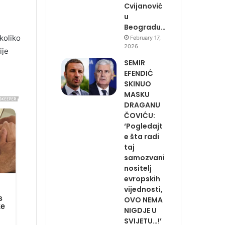
Cvijanović
u
Beogradu…
koliko
February 17,
2026
ije
SEMIR
EFENDIĆ
SKINUO
MASKU
DRAGANU
ČOVIĆU:
‘Pogledajt
e šta radi
taj
samozvani
nositelj
evropskih
vijednosti,
OVO NEMA
NIGDJE U
SVIJETU…!’