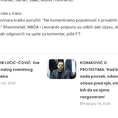
rata u Iranu
ovinara kratko poručili: “Ne komentiramo pojedinosti s privatnih 
” Rheinmetall, MBDA i Leonardo potpuno su odbili dati izjavu, d
ah odgovorili na upite za komentar, piše FT.
B LUČIĆ-ČOVIĆ: Sve
KONAKOVIĆ O
o nalog zvaničnog
PROTESTIMA: ‘Kad b
reba
sada pozvali, odav
otišao pred njih, o
 30, 2026
bih da sa njima
razgovaram’
February 19, 2026