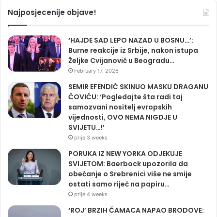
Najposjecenije objave!
‘HAJDE SAD LEPO NAZAD U BOSNU…’:
Burne reakcije iz Srbije, nakon istupa
Željke Cvijanović u Beogradu…
February 17, 2026
SEMIR EFENDIĆ SKINUO MASKU DRAGANU
ČOVIĆU: ‘Pogledajte šta radi taj
samozvani nositelj evropskih
vijednosti, OVO NEMA NIGDJE U
SVIJETU…!’
prije 3 weeks
PORUKA IZ NEW YORKA ODJEKUJE
SVIJETOM: Baerbock upozorila da
obećanje o Srebrenici više ne smije
ostati samo riječ na papiru…
prije 4 weeks
‘ROJ’ BRZIH ČAMACA NAPAO BRODOVE: