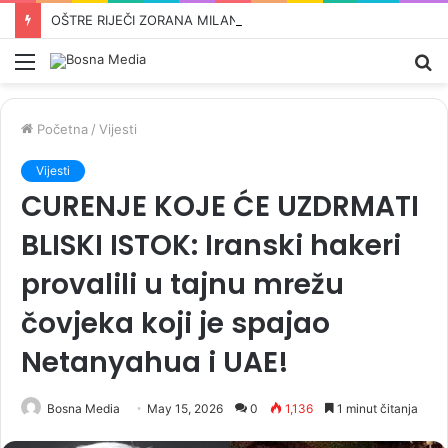
OŠTRE RIJEČI ZORANA MILANOVIĆA: “Dayton smo donijeli mi, a Srbija se naoružava, uz pomoć naših saveznika…”
Meni
Pr
Početna
/
Vijesti
Vijesti
CURENJE KOJE ĆE UZDRMATI
BLISKI ISTOK: Iranski hakeri
provalili u tajnu mrežu
čovjeka koji je spajao
Netanyahua i UAE!
Bosna Media
May 15, 2026
0
1,136
1 minut čitanja