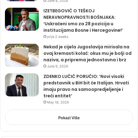
June 8, 2026
IZETBEGOVIĆ O TEŠKOJ
NERAVNOPRAVNOSTI BOŠNJAKA:
‘Uskraćeni smo za 28 pozicija u
institucijama Bosne i Hercegovine!’
prije 2 weeks
Nekad je cijela Jugoslavija mirisala na
ovaj kremasti kolač: okus mu je bolji od
naziva, a priprema jednostavna i brz
June 9, 2026
ZDENKO LUČIĆ PORUČIO: ‘Novi visoki
predstavnik u BiH bit će Italijan. Hrvati
imaju pravo na samoopredjeljenje i
treći entitet’
May 18, 2026
Pokazi Više