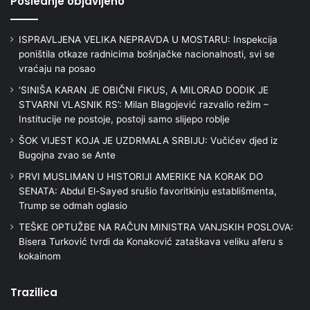
Poslednje objavljeno
ISPRAVLJENA VELIKA NEPRAVDA U MOSTARU: Inspekcija
poništila otkaze radnicima bošnjačke nacionalnosti, svi se
vraćaju na posao
‘SINIŠA KARAN JE OBIČNI FIKUS, A MILORAD DODIK JE
STVARNI VLASNIK RS’: Milan Blagojević razvalio režim –
Institucije ne postoje, postoji samo slijepo roblje
ŠOK VIJEST KOJA JE UZDRMALA SRBIJU: Vučićev djed iz
Bugojna zvao se Ante
PRVI MUSLIMAN U HISTORIJI AMERIKE NA KORAK DO
SENATA: Abdul El-Sayed srušio favoritkinju establišmenta,
Trump se odmah oglasio
TEŠKE OPTUŽBE NA RAČUN MINISTRA VANJSKIH POSLOVA:
Bisera Turković tvrdi da Konaković zataškava veliku aferu s
kokainom
Trazilica