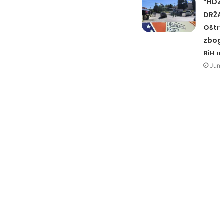
“HD
DRŽA
Oštr
zbog
BiH 
Jun