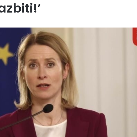
zbiti!’