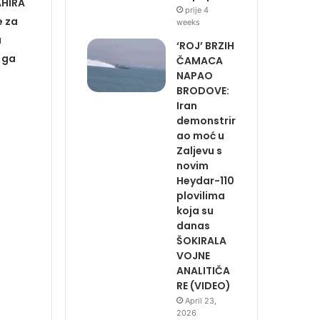
AHIRA
prije 4
e za
weeks
a
‘ROJ’ BRZIH
 ga
ČAMACA
NAPAO
BRODOVE:
Iran
demonstrir
ao moć u
Zaljevu s
novim
Heydar-110
plovilima
koja su
danas
ŠOKIRALA
VOJNE
ANALITIČA
RE (VIDEO)
April 23,
2026