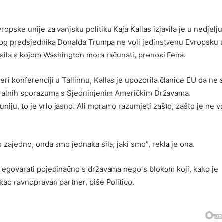
opske unije za vanjsku politiku Kaja Kallas izjavila je u nedjelj
kog predsjednika Donalda Trumpa ne voli jedinstvenu Evropsku 
a sila s kojom Washington mora računati, prenosi Fena.
ri konferenciji u Tallinnu, Kallas je upozorila članice EU da ne 
eralnih sporazuma s Sjedninjenim Američkim Državama.
niju, to je vrlo jasno. Ali moramo razumjeti zašto, zašto je ne v
 zajedno, onda smo jednaka sila, jaki smo”, rekla je ona.
pregovarati pojedinačno s državama nego s blokom koji, kako je
kao ravnopravan partner, piše Politico.