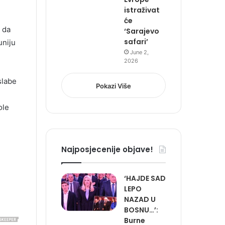
istraživat
će
u da
‘Sarajevo
safari’
uniju
June 2,
2026
slabe
Pokazi Više
ole
Najposjecenije objave!
‘HAJDE SAD
LEPO
NAZAD U
BOSNU…’:
Burne