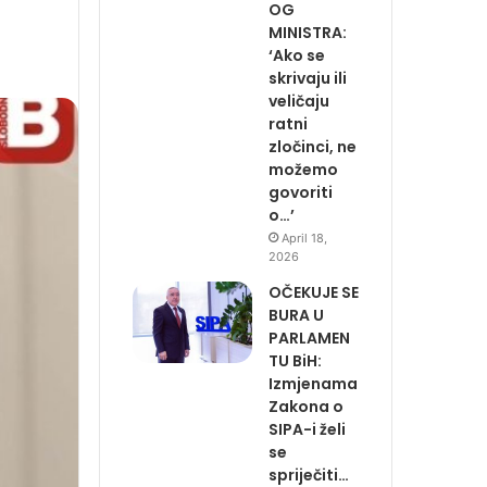
OG
MINISTRA:
‘Ako se
skrivaju ili
veličaju
ratni
zločinci, ne
možemo
govoriti
o…’
April 18,
2026
OČEKUJE SE
BURA U
PARLAMEN
TU BiH:
Izmjenama
Zakona o
SIPA-i želi
se
spriječiti…