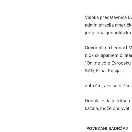
Visoka predstavnica Evr
administracija američ
jer je ona geopolitičk
Govoreći na Lennart Me
blok sklapanjem bilat
“Oni ne vole Evropsku u
SAD, Kina, Rusija…
Zato što, ako se držimo
Dodala je da je lakše 
kazala, može djelovati 