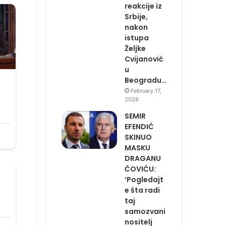
reakcije iz
Srbije,
nakon
istupa
Željke
Cvijanović
u
Beogradu…
February 17,
2026
SEMIR
EFENDIĆ
SKINUO
MASKU
DRAGANU
ČOVIĆU:
‘Pogledajt
e šta radi
taj
samozvani
nositelj