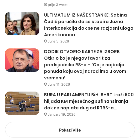
prije 3 weeks
ULTIMATUM IZ NAŠE STRANKE: Sabina
Ćudić poručila da se stopira Južna
interkonekcija dok se ne razjasni uloga
Amerikanaca
June 5, 2026
DODIK OTVORIO KARTE ZA IZBORE:
Otkrio ko je njegov favorit za
predsjednika RS-a – ‘On je najbolja
ponuda koju ovaj narod ima u ovom
vremenu’
June 11, 2026
BURA U PARLAMENTU BiH: BHRT traži 900
hiljada KM mjesečnog sufinansiranja
dok ne naplate dug od RTRS-a…
January 19, 2026
Pokazi Više