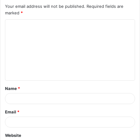
Your email address will not be published.
Required fields are
marked
*
C
o
m
m
e
n
t
Name
*
*
Email
*
Website