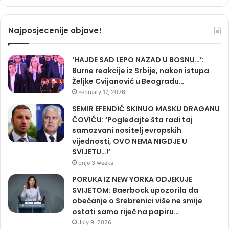
Najposjecenije objave!
‘HAJDE SAD LEPO NAZAD U BOSNU…’:
Burne reakcije iz Srbije, nakon istupa
Željke Cvijanović u Beogradu…
February 17, 2026
SEMIR EFENDIĆ SKINUO MASKU DRAGANU
ČOVIĆU: ‘Pogledajte šta radi taj
samozvani nositelj evropskih
vijednosti, OVO NEMA NIGDJE U
SVIJETU…!’
prije 3 weeks
PORUKA IZ NEW YORKA ODJEKUJE
SVIJETOM: Baerbock upozorila da
obećanje o Srebrenici više ne smije
ostati samo riječ na papiru…
July 9, 2026