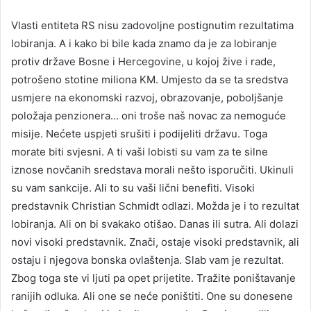
Vlasti entiteta RS nisu zadovoljne postignutim rezultatima
lobiranja. A i kako bi bile kada znamo da je za lobiranje
protiv države Bosne i Hercegovine, u kojoj žive i rade,
potrošeno stotine miliona KM. Umjesto da se ta sredstva
usmjere na ekonomski razvoj, obrazovanje, poboljšanje
položaja penzionera… oni troše naš novac za nemoguće
misije. Nećete uspjeti srušiti i podijeliti državu. Toga
morate biti svjesni. A ti vaši lobisti su vam za te silne
iznose novčanih sredstava morali nešto isporučiti. Ukinuli
su vam sankcije. Ali to su vaši lični benefiti. Visoki
predstavnik Christian Schmidt odlazi. Možda je i to rezultat
lobiranja. Ali on bi svakako otišao. Danas ili sutra. Ali dolazi
novi visoki predstavnik. Znači, ostaje visoki predstavnik, ali
ostaju i njegova bonska ovlaštenja. Slab vam je rezultat.
Zbog toga ste vi ljuti pa opet prijetite. Tražite poništavanje
ranijih odluka. Ali one se neće poništiti. One su donesene