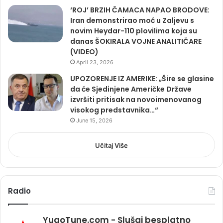
‘ROJ’ BRZIH ČAMACA NAPAO BRODOVE:
Iran demonstrirao moć u Zaljevu s
novim Heydar-110 plovilima koja su
danas ŠOKIRALA VOJNE ANALITIČARE
(VIDEO)
April 23, 2026
UPOZORENJE IZ AMERIKE: „Šire se glasine
da će Sjedinjene Američke Države
izvršiti pritisak na novoimenovanog
visokog predstavnika…“
June 15, 2026
Učitaj Više
Radio
YugoTune.com - Slušaj besplatno