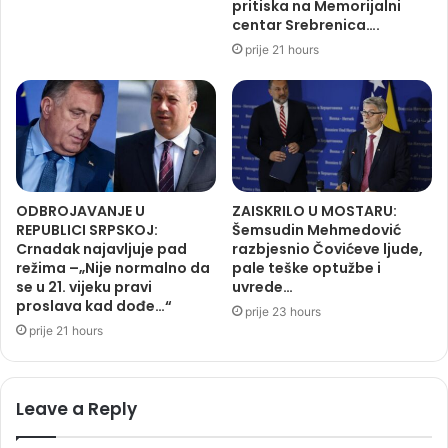
pritiska na Memorijalni
centar Srebrenica….
prije 21 hours
ODBROJAVANJE U
ZAISKRILO U MOSTARU:
REPUBLICI SRPSKOJ:
Šemsudin Mehmedović
Crnadak najavljuje pad
razbjesnio Čovićeve ljude,
režima –„Nije normalno da
pale teške optužbe i
se u 21. vijeku pravi
uvrede…
proslava kad dođe…“
prije 23 hours
prije 21 hours
Leave a Reply