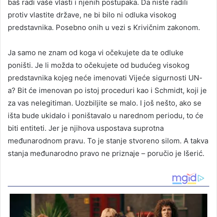
baš radi vaše vlasti i njenih postupaka. Da niste radili
protiv vlastite države, ne bi bilo ni odluka visokog
predstavnika. Posebno onih u vezi s Krivičnim zakonom.
Ja samo ne znam od koga vi očekujete da te odluke
poništi. Je li možda to očekujete od budućeg visokog
predstavnika kojeg neće imenovati Vijeće sigurnosti UN-
a? Bit će imenovan po istoj proceduri kao i Schmidt, koji je
za vas nelegitiman. Uozbiljite se malo. I još nešto, ako se
išta bude ukidalo i poništavalo u narednom periodu, to će
biti entiteti. Jer je njihova uspostava suprotna
međunarodnom pravu. To je stanje stvoreno silom. A takva
stanja međunarodno pravo ne priznaje – poručio je Išerić.