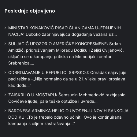
Poslednje objavljeno
MINISTAR KONAKOVIĆ PISAO ČLANICAMA UJEDNJENIH
NACIJA: Duboko zabrinjavajuća događanja vezana uz…
SULJAGIĆ UPOZORIO AMERIČKE KONGRESMENE: Srđan
Amidžić, pridruživanjem Miloradu Dodiku i Željki Cvijanović,
uključio se u kampanju pritiska na Memorijalni centar
Srebrenica….
ODBROJAVANJE U REPUBLICI SRPSKOJ: Crnadak najavljuje
pad režima –„Nije normalno da se u 21. vijeku pravi proslava
kad dođe…“
ZAISKRILO U MOSTARU: Šemsudin Mehmedović razbjesnio
Čovićeve ljude, pale teške optužbe i uvrede…
BARONESA ARMINKA HELIĆ O UVOĐENJU NOVIH SANKCIJA
DODIKU: „To je trebalo odavno učiniti. Ovo je kontinuirana
kampanja s ciljem zastrašivanja…”