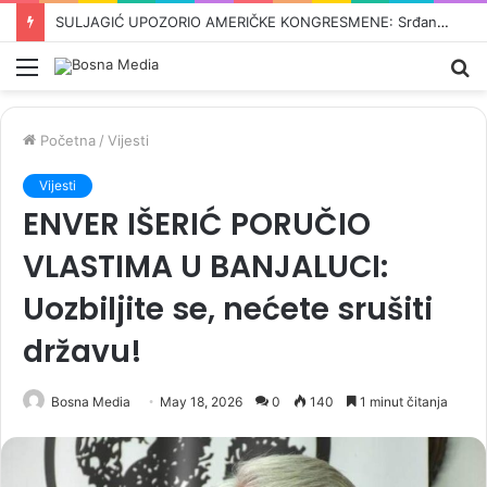
ODBROJAVANJE U REPUBLICI SRPSKOJ: Crnadak najavljuje pad režima –„Nije normalno da se u 21. vijeku pravi proslava kad dođe…“
Meni
Pr
Početna
/
Vijesti
Vijesti
ENVER IŠERIĆ PORUČIO
VLASTIMA U BANJALUCI:
Uozbiljite se, nećete srušiti
državu!
Bosna Media
May 18, 2026
0
140
1 minut čitanja