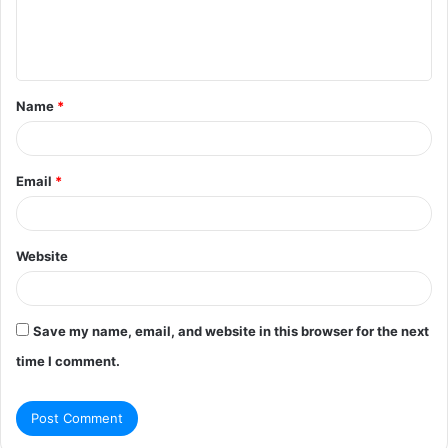
e
n
t
Name
*
*
Email
*
Website
Save my name, email, and website in this browser for the next
time I comment.