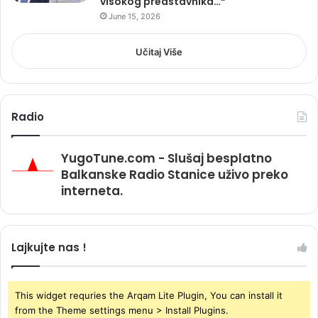
visokog predstavnika…“
June 15, 2026
Učitaj Više
Radio
YugoTune.com - Slušaj besplatno
Balkanske Radio Stanice uživo preko
interneta.
Lajkujte nas !
This widget requries the Arqam Lite Plugin, You can install it
from the Theme settings menu > Install Plugins.