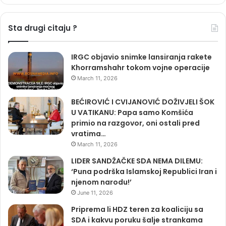
Sta drugi citaju ?
IRGC objavio snimke lansiranja rakete
Khorramshahr tokom vojne operacije
March 11, 2026
BEĆIROVIĆ I CVIJANOVIĆ DOŽIVJELI ŠOK
U VATIKANU: Papa samo Komšića
primio na razgovor, oni ostali pred
vratima…
March 11, 2026
LIDER SANDŽAČKE SDA NEMA DILEMU:
‘Puna podrška Islamskoj Republici Iran i
njenom narodu!’
June 11, 2026
Priprema li HDZ teren za koaliciju sa
SDA i kakvu poruku šalje strankama