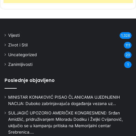
Vijesti
1,328
Zivot i Stil
111
Uncategorized
20
Zanimljivosti
1
Poslednje objavljeno
MINISTAR KONAKOVIĆ PISAO ČLANICAMA UJEDNJENIH
NACIJA: Duboko zabrinjavajuća događanja vezana uz…
SULJAGIĆ UPOZORIO AMERIČKE KONGRESMENE: Srđan
Amidžić, pridruživanjem Miloradu Dodiku i Željki Cvijanović,
uključio se u kampanju pritiska na Memorijalni centar
Srebrenica….