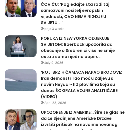
ČOVIĆU: ‘Pogledajte šta radi taj
samozvani nositelj evropskih
vijednosti, OVO NEMA NIGDJE U
SVIJETU…!’
prije 3 weeks
PORUKA IZ NEW YORKA ODJEKUJE
SVIJETOM: Baerbock upozorila da
obećanje o Srebrenici više ne smije
ostati samo riječ na papiru…
July 9, 2026
‘ROJ’ BRZIH ČAMACA NAPAO BRODOVE:
Iran demonstrirao moć u Zaljevu s
novim Heydar-110 plovilima koja su
danas ŠOKIRALA VOJNE ANALITIČARE
(VIDEO)
April 23, 2026
UPOZORENJE IZ AMERIKE: „Šire se glasine
da će Sjedinjene Američke Države
izvršiti pritisak na novoimenovanog