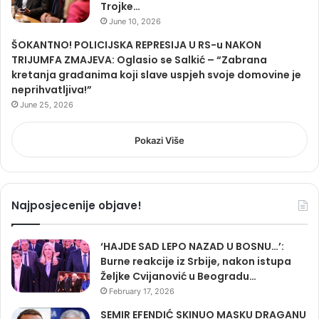
Trojke…
June 10, 2026
ŠOKANTNO! POLICIJSKA REPRESIJA U RS-u NAKON
TRIJUMFA ZMAJEVA: Oglasio se Salkić – “Zabrana
kretanja građanima koji slave uspjeh svoje domovine je
neprihvatljiva!”
June 25, 2026
Pokazi Više
Najposjecenije objave!
‘HAJDE SAD LEPO NAZAD U BOSNU…’:
Burne reakcije iz Srbije, nakon istupa
Željke Cvijanović u Beogradu…
February 17, 2026
SEMIR EFENDIĆ SKINUO MASKU DRAGANU