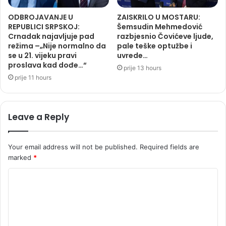
ODBROJAVANJE U
ZAISKRILO U MOSTARU:
REPUBLICI SRPSKOJ:
Šemsudin Mehmedović
Crnadak najavljuje pad
razbjesnio Čovićeve ljude,
režima –„Nije normalno da
pale teške optužbe i
se u 21. vijeku pravi
uvrede…
proslava kad dođe…“
prije 13 hours
prije 11 hours
Leave a Reply
Your email address will not be published.
Required fields are
marked
*
C
o
m
m