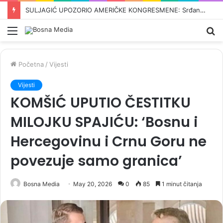
ODBROJAVANJE U REPUBLICI SRPSKOJ: Crnadak najavljuje pad režima –„Nije normalno da se u 21. vijeku pravi proslava kad dođe…“
Meni
Pr
Početna
/
Vijesti
Vijesti
KOMŠIĆ UPUTIO ČESTITKU
MILOJKU SPAJIĆU: ‘Bosnu i
Hercegovinu i Crnu Goru ne
povezuje samo granica’
Bosna Media
May 20, 2026
0
85
1 minut čitanja