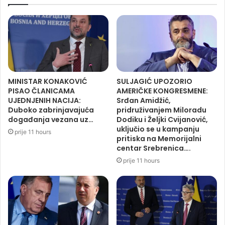
MINISTAR KONAKOVIĆ
SULJAGIĆ UPOZORIO
PISAO ČLANICAMA
AMERIČKE KONGRESMENE:
UJEDNJENIH NACIJA:
Srđan Amidžić,
Duboko zabrinjavajuća
pridruživanjem Miloradu
događanja vezana uz…
Dodiku i Željki Cvijanović,
uključio se u kampanju
prije 11 hours
pritiska na Memorijalni
centar Srebrenica….
prije 11 hours