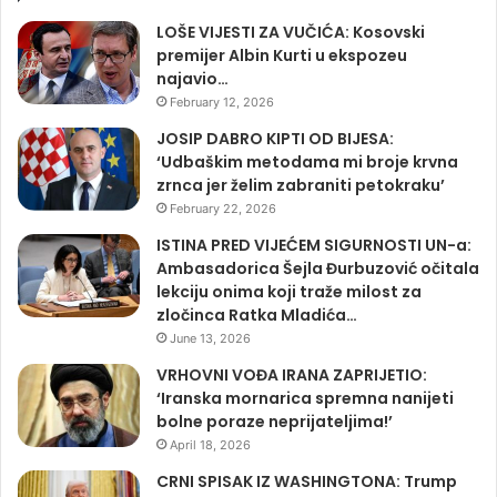
LOŠE VIJESTI ZA VUČIĆA: Kosovski
premijer Albin Kurti u ekspozeu
najavio…
February 12, 2026
JOSIP DABRO KIPTI OD BIJESA:
‘Udbaškim metodama mi broje krvna
zrnca jer želim zabraniti petokraku’
February 22, 2026
ISTINA PRED VIJEĆEM SIGURNOSTI UN-a:
Ambasadorica Šejla Đurbuzović očitala
lekciju onima koji traže milost za
zločinca Ratka Mladića…
June 13, 2026
VRHOVNI VOĐA IRANA ZAPRIJETIO:
‘Iranska mornarica spremna nanijeti
bolne poraze neprijateljima!’
April 18, 2026
CRNI SPISAK IZ WASHINGTONA: Trump