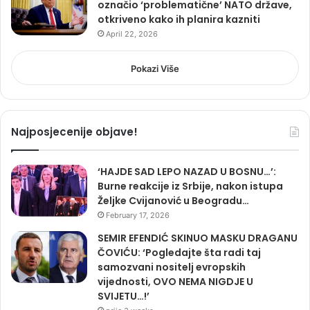
označio ‘problematične’ NATO države,
otkriveno kako ih planira kazniti
April 22, 2026
Pokazi Više
Najposjecenije objave!
‘HAJDE SAD LEPO NAZAD U BOSNU…’:
Burne reakcije iz Srbije, nakon istupa
Željke Cvijanović u Beogradu…
February 17, 2026
SEMIR EFENDIĆ SKINUO MASKU DRAGANU
ČOVIĆU: ‘Pogledajte šta radi taj
samozvani nositelj evropskih
vijednosti, OVO NEMA NIGDJE U
SVIJETU…!’