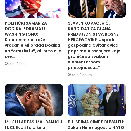
POLITIČKI ŠAMAR ZA
SLAVEN KOVAČEVIĆ,
DODIKA!!! DRAMA U
KANDIDAT ZA ČLANA
WASHINGTONU:
PREDSJEDNIŠTVA BOSNE I
Kongresmeni traže
HERCEGOVINE: „Ispadi
vraćanje Milorada Dodika
gospodina Cvitanovića
na “crnu listu”, ali ni to nije
poprimaju razmjere koje
sve…
graniče sa svakom
elementarnom
prije 2 hours
pristojnošću…”
prije 2 hours
MUK U LAKTAŠIMA I BANJOJ
BiH SE IMA ČIME POHVALITI:
LUCI: Evo šta piše u
Zukan Helez ugostio NATO