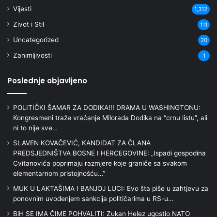
Vijesti
1,312
Zivot i Stil
111
Uncategorized
20
Zanimljivosti
1
Poslednje objavljeno
POLITIČKI ŠAMAR ZA DODIKA!!! DRAMA U WASHINGTONU:
Kongresmeni traže vraćanje Milorada Dodika na “crnu listu”, ali
ni to nije sve…
SLAVEN KOVAČEVIĆ, KANDIDAT ZA ČLANA
PREDSJEDNIŠTVA BOSNE I HERCEGOVINE: „Ispadi gospodina
Cvitanovića poprimaju razmjere koje graniče sa svakom
elementarnom pristojnošću…”
MUK U LAKTAŠIMA I BANJOJ LUCI: Evo šta piše u zahtjevu za
ponovnim uvođenjem sankcija političarima u RS-u…
BiH SE IMA ČIME POHVALITI: Zukan Helez ugostio NATO