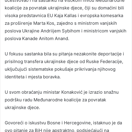
učestvovao i na sastanku na visokom nivou Međunarodne
koalicije za povratak ukrajinske djece, čiji su domaćini bili
visoka predstavnica EU Kaja Kallas i evropska komesarka
za proširenje Marta Kos, zajedno s ministrom vanjskih
poslova Ukrajine Andriijem Sybihom i ministricom vanjskih
poslova Kanade Anitom Anand.
U fokusu sastanka bila su pitanja nezakonite deportacije i
prisilnog transfera ukrajinske djece od Ruske Federacije,
uključujući sistematske pokušaje prikrivanja njihovog
identiteta i mjesta boravka.
U svom obraćanju ministar Konaković je izrazio snažnu
podršku radu Međunarodne koalicije za povratak
ukrajinske djece.
Govoreći o iskustvu Bosne i Hercegovine, istaknuo je da
ovo pitanje za BiH nije apstraktno, podsjećajući na