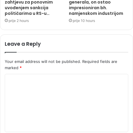
zahtjevu za ponovnim
generala, on ostao
uvođenjem sankcija
impresioniran bh.
političarima u RS-u…
namjenskom industrijom
prije 2 hours
prije 10 hours
Leave a Reply
Your email address will not be published.
Required fields are
marked
*
C
o
m
m
e
n
t