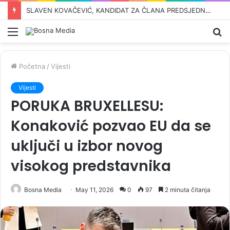
MUK U LAKTAŠIMA I BANJOJ LUCI: Evo šta piše u zahtjevu za ponovnim uvođenjem sankcija političarima u RS-u…
Meni
Pr
Početna
/
Vijesti
Vijesti
PORUKA BRUXELLESU:
Konaković pozvao EU da se
uključi u izbor novog
visokog predstavnika
Bosna Media
May 11, 2026
0
97
2 minuta čitanja