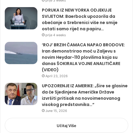
prije 3 weeks
PORUKA IZ NEW YORKA ODJEKUJE
SVIJETOM: Baerbock upozorila da
obećanje o Srebrenici više ne smije
ostati samo riječ na papiru…
prije 4 weeks
‘ROJ’ BRZIH ČAMACA NAPAO BRODOVE:
Iran demonstrirao moć u Zaljevu s
novim Heydar-110 plovilima koja su
danas ŠOKIRALA VOJNE ANALITIČARE
(VIDEO)
April 23, 2026
UPOZORENJE IZ AMERIKE: „Šire se glasine
da će Sjedinjene Američke Države
izvršiti pritisak na novoimenovanog
visokog predstavnika…“
June 15, 2026
Učitaj Više