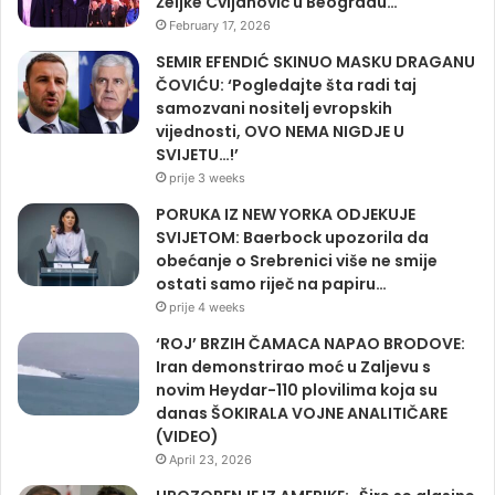
Željke Cvijanović u Beogradu…
February 17, 2026
SEMIR EFENDIĆ SKINUO MASKU DRAGANU
ČOVIĆU: ‘Pogledajte šta radi taj
samozvani nositelj evropskih
vijednosti, OVO NEMA NIGDJE U
SVIJETU…!’
prije 3 weeks
PORUKA IZ NEW YORKA ODJEKUJE
SVIJETOM: Baerbock upozorila da
obećanje o Srebrenici više ne smije
ostati samo riječ na papiru…
prije 4 weeks
‘ROJ’ BRZIH ČAMACA NAPAO BRODOVE:
Iran demonstrirao moć u Zaljevu s
novim Heydar-110 plovilima koja su
danas ŠOKIRALA VOJNE ANALITIČARE
(VIDEO)
April 23, 2026