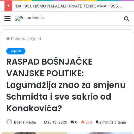
PROFESOR STUDIJA GENOCIDA NA YALEU: ‘Ubijanje djece dokaz je genocidne namjere u Prijedoru i RS-u’
Meni
Pr
Početna
/
Vijesti
Vijesti
RASPAD BOŠNJAČKE
VANJSKE POLITIKE:
Lagumdžija znao za smjenu
Schmidta i sve sakrio od
Konakovića?
Bosna Media
May 13, 2026
0
873
2 minuta čitanja