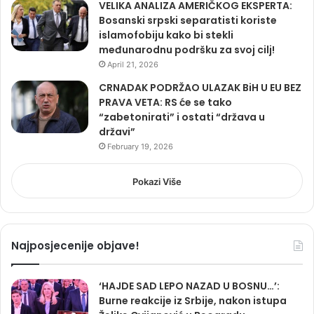
VELIKA ANALIZA AMERIČKOG EKSPERTA:
Bosanski srpski separatisti koriste
islamofobiju kako bi stekli
međunarodnu podršku za svoj cilj!
April 21, 2026
CRNADAK PODRŽAO ULAZAK BiH U EU BEZ
PRAVA VETA: RS će se tako
“zabetonirati” i ostati “država u
državi”
February 19, 2026
Pokazi Više
Najposjecenije objave!
‘HAJDE SAD LEPO NAZAD U BOSNU…’:
Burne reakcije iz Srbije, nakon istupa