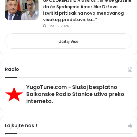
UPOZORENJE IZ AMERIKE: „Šire se glasine
da će Sjedinjene Američke Države
izvršiti pritisak na novoimenovanog
visokog predstavnika…“
June 15, 2026
Učitaj Više
Radio
YugoTune.com - Slušaj besplatno
Balkanske Radio Stanice uživo preko
interneta.
Lajkujte nas !