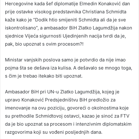
Hercegovine kada šef diplomatije Elmedin Konaković dan
prije ostavke visokog predstavnika Christiana Schmidta
kaže kako je “Dodik htio smijeniti Schmidta ali da je sve
iskontrolisano”, a ambasador BiH Zlatko Lagumdžija nakon
sjednice Vijeća sigurnosti Ujedinjenih nacija tvrdi da je,
pak, bio upoznat s ovim procesom?!
Ministar vanjskih poslova samo je potvrdio da nije imao
pojma šta se dešava iza kulisa. A dešavalo se mnogo toga,
s čim je trebao itekako biti upoznat.
Ambasador BiH pri UN-u Zlatko Lagumdžija, kojeg je
upravo Konaković Predsjedništvu BiH predložio za
imenovanje na ovu poziciju, govoreći o okolnostima koje
su prethodile Schmidtovoj ostavci, kazao je sinoć za FTV
da je bio upoznat sa procesom i intenzivnim diplomatskim
razgovorima koji su vođeni posljednjih dana.