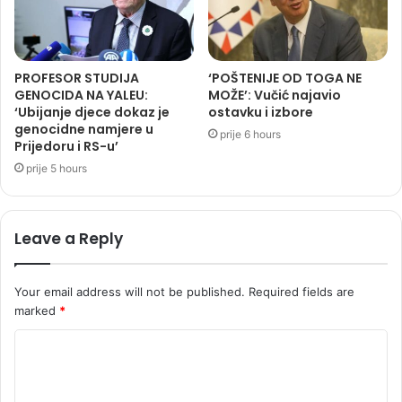
PROFESOR STUDIJA
‘POŠTENIJE OD TOGA NE
GENOCIDA NA YALEU:
MOŽE’: Vučić najavio
‘Ubijanje djece dokaz je
ostavku i izbore
genocidne namjere u
prije 6 hours
Prijedoru i RS-u’
prije 5 hours
Leave a Reply
Your email address will not be published.
Required fields are
marked
*
C
o
m