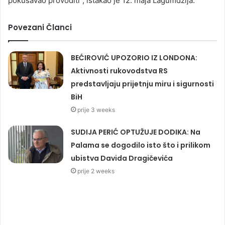
pokušavao provoditi”, istakao je 12. maja Lagumdžija.
Povezani Članci
BEĆIROVIĆ UPOZORIO IZ LONDONA:
Aktivnosti rukovodstva RS
predstavljaju prijetnju miru i sigurnosti
BiH
prije 3 weeks
SUDIJA PERIĆ OPTUŽUJE DODIKA: Na
Palama se dogodilo isto što i prilikom
ubistva Davida Dragičevića
prije 2 weeks