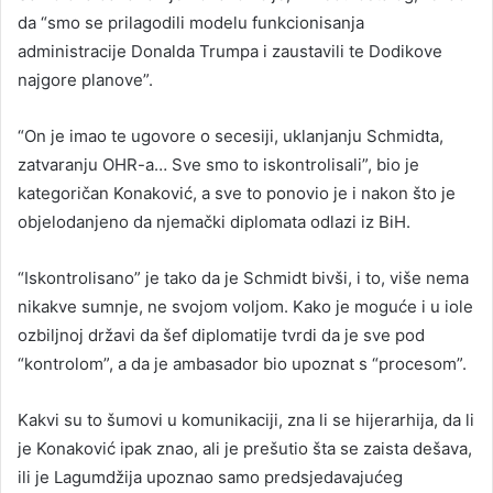
da “smo se prilagodili modelu funkcionisanja
administracije Donalda Trumpa i zaustavili te Dodikove
najgore planove”.
“On je imao te ugovore o secesiji, uklanjanju Schmidta,
zatvaranju OHR-a… Sve smo to iskontrolisali”, bio je
kategoričan Konaković, a sve to ponovio je i nakon što je
objelodanjeno da njemački diplomata odlazi iz BiH.
“Iskontrolisano” je tako da je Schmidt bivši, i to, više nema
nikakve sumnje, ne svojom voljom. Kako je moguće i u iole
ozbiljnoj državi da šef diplomatije tvrdi da je sve pod
“kontrolom”, a da je ambasador bio upoznat s “procesom”.
Kakvi su to šumovi u komunikaciji, zna li se hijerarhija, da li
je Konaković ipak znao, ali je prešutio šta se zaista dešava,
ili je Lagumdžija upoznao samo predsjedavajućeg