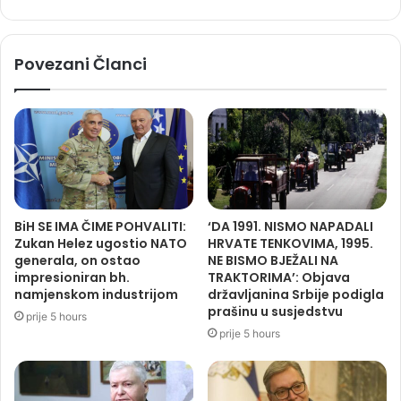
Povezani Članci
BiH SE IMA ČIME POHVALITI:
‘DA 1991. NISMO NAPADALI
Zukan Helez ugostio NATO
HRVATE TENKOVIMA, 1995.
generala, on ostao
NE BISMO BJEŽALI NA
impresioniran bh.
TRAKTORIMA’: Objava
namjenskom industrijom
državljanina Srbije podigla
prašinu u susjedstvu
prije 5 hours
prije 5 hours