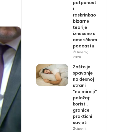
potpunost
i
raskrinkao
bizarne
teorije
iznesene u
američkom
podcastu
June 17,
2026
Zašto je
spavanje
na desnoj
strani
“najmirniji”
položaj:
koristi,
granice i
praktični
savjeti
June 1,