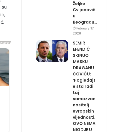
Željke
i su
Cvijanović
ić,
u
Beogradu…
ć.
February 17,
2026
SEMIR
EFENDIĆ
SKINUO
MASKU
DRAGANU
ČOVIĆU:
‘Pogledajt
e šta radi
taj
samozvani
nositelj
evropskih
vijednosti,
OVO NEMA
NIGDJE U