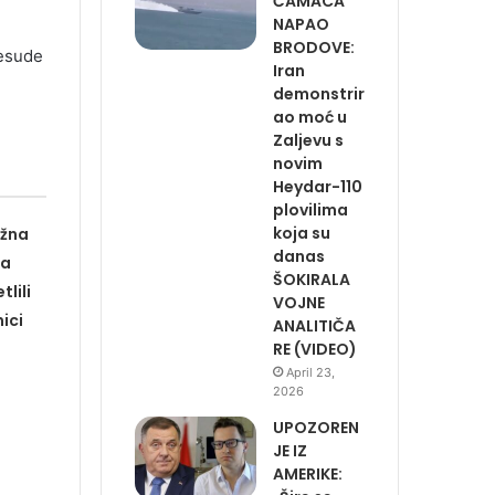
ČAMACA
NAPAO
BRODOVE:
resude
Iran
demonstrir
ao moć u
Zaljevu s
novim
Heydar-110
plovilima
koja su
ažna
danas
na
ŠOKIRALA
lili
VOJNE
ici
ANALITIČA
RE (VIDEO)
April 23,
2026
UPOZOREN
JE IZ
AMERIKE: