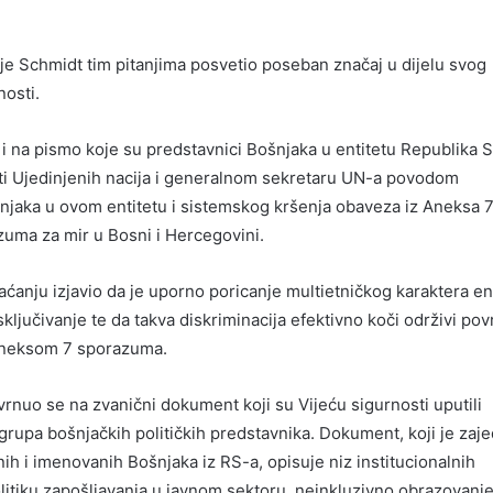
je Schmidt tim pitanjima posvetio poseban značaj u dijelu svog
nosti.
 i na pismo koje su predstavnici Bošnjaka u entitetu Republika 
sti Ujedinjenih nacija i generalnom sekretaru UN-a povodom
njaka u ovom entitetu i sistemskog kršenja obaveza iz Aneksa 
uma za mir u Bosni i Hercegovini.
ćanju izjavio da je uporno poricanje multietničkog karaktera en
ključivanje te da takva diskriminacija efektivno koči održivi pov
Aneksom 7 sporazuma.
vrnuo se na zvanični dokument koji su Vijeću sigurnosti uputili
grupa bošnjačkih političkih predstavnika. Dokument, koji je zaje
nih i imenovanih Bošnjaka iz RS-a, opisuje niz institucionalnih
litiku zapošljavanja u javnom sektoru, neinkluzivno obrazovanje