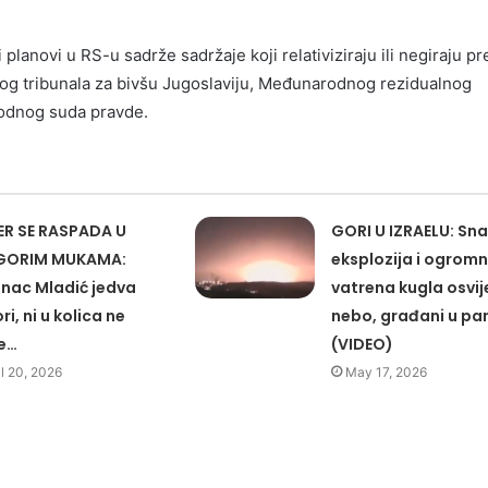
 planovi u RS-u sadrže sadržaje koji relativiziraju ili negiraju p
g tribunala za bivšu Jugoslaviju, Međunarodnog rezidualnog
dnog suda pravde.
ER SE RASPADA U
GORI U IZRAELU: Sn
GORIM MUKAMA:
eksplozija i ogrom
inac Mladić jedva
vatrena kugla osvijet
i, ni u kolica ne
nebo, građani u pan
e…
(VIDEO)
il 20, 2026
May 17, 2026