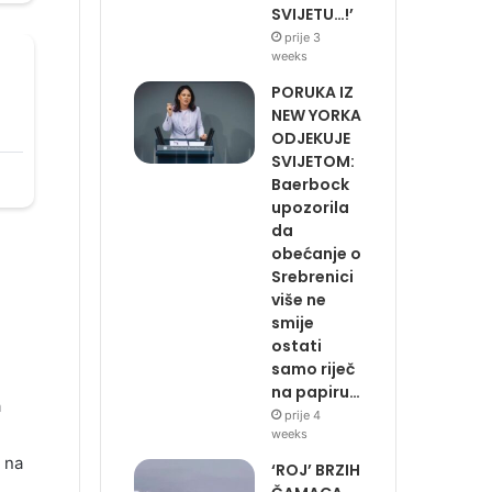
SVIJETU…!’
prije 3
weeks
PORUKA IZ
NEW YORKA
ODJEKUJE
SVIJETOM:
Baerbock
upozorila
da
obećanje o
Srebrenici
više ne
smije
ostati
samo riječ
na papiru…
a
prije 4
weeks
 na
‘ROJ’ BRZIH