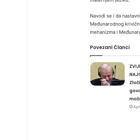
Navodi se i da nastavni
Međunarodnog krivično
mehanizma i Međunaro
Povezani Članci
ZVIJ
NAJ
Zloč
govor
mož
Apr