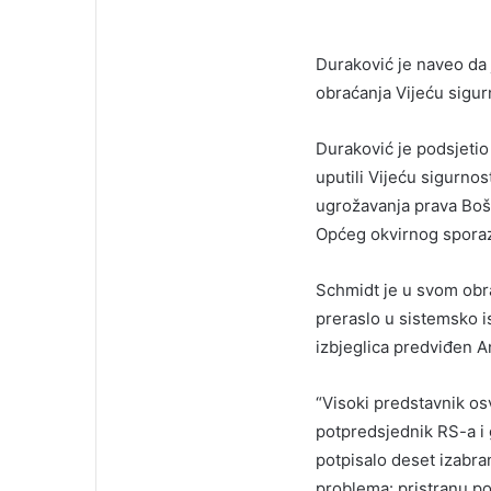
Duraković je naveo da 
obraćanja Vijeću sigur
Duraković je podsjetio
uputili Vijeću sigurno
ugrožavanja prava Boš
Općeg okvirnog sporaz
Schmidt je u svom obra
preraslo u sistemsko is
izbjeglica predviđen 
“Visoki predstavnik os
potpredsjednik RS-a i 
potpisalo deset izabra
problema: pristranu po