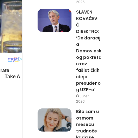
2026
SLAVEN
KOVAČEVI
Ć
DIREKTNO:
‘Deklaracij
a
Domovinsk
og pokreta
izraz
fašističkih
ideja i
presuđeno
g UZP-a’
June 1,
2026
Bila sam u
osmom
mesecu
trudnoće
kada se