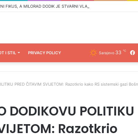
℃
33
F
OT I STIL
PRIVACY POLICY
Sarajevo
IKU PRED ČITAVIM SVIJETOM: Razotkrio kako RS sistemski gazi Bošn
O DODIKOVU POLITIKU
VIJETOM: Razotkrio