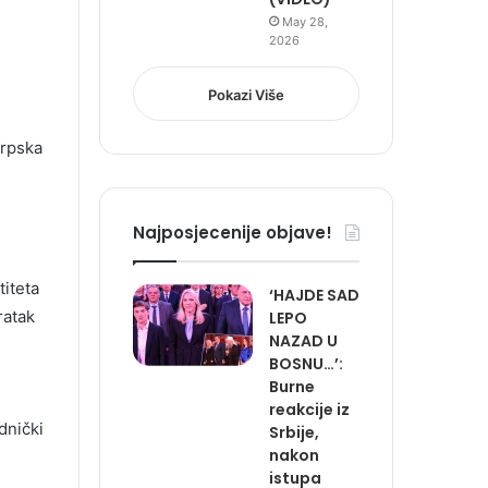
May 28,
2026
Pokazi Više
Srpska
7
Najposjecenije objave!
titeta
‘HAJDE SAD
ratak
LEPO
NAZAD U
BOSNU…’:
Burne
reakcije iz
dnički
Srbije,
nakon
istupa
,