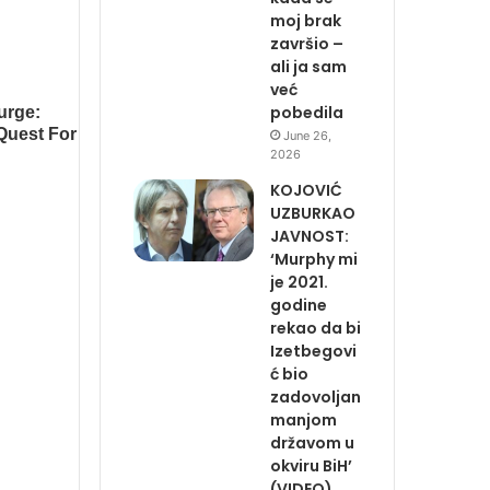
moj brak
završio –
ali ja sam
već
pobedila
June 26,
2026
KOJOVIĆ
UZBURKAO
JAVNOST:
‘Murphy mi
je 2021.
godine
rekao da bi
Izetbegovi
ć bio
zadovoljan
manjom
državom u
okviru BiH’
(VIDEO)