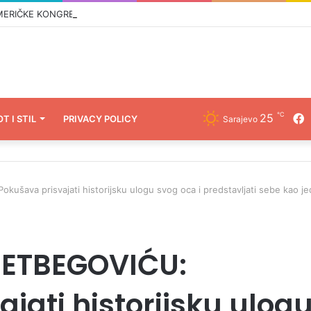
℃
25
F
OT I STIL
PRIVACY POLICY
Sarajevo
šava prisvajati historijsku ulogu svog oca i predstavljati sebe kao je
ZETBEGOVIĆU:
jati historijsku ulog