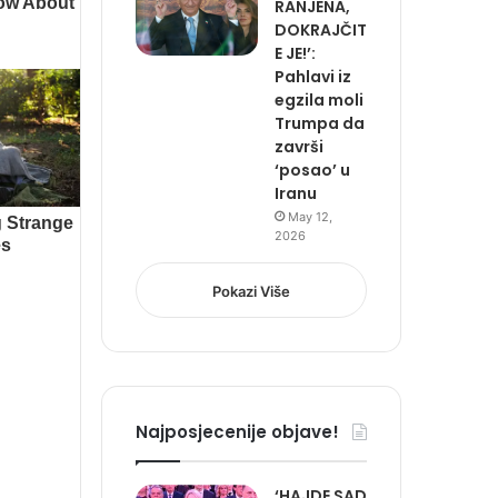
RANJENA,
DOKRAJČIT
E JE!’:
Pahlavi iz
egzila moli
Trumpa da
završi
‘posao’ u
Iranu
May 12,
2026
Pokazi Više
Najposjecenije objave!
‘HAJDE SAD