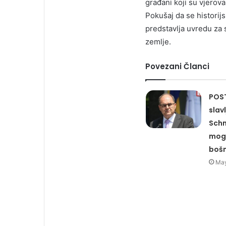
građani koji su vjerov
Pokušaj da se historij
predstavlja uvredu za 
zemlje.
Povezani Članci
POST
slav
Schm
moga
bošn
May