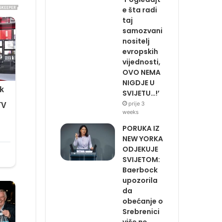
e šta radi
taj
samozvani
nositelj
evropskih
vijednosti,
OVO NEMA
NIGDJE U
SVIJETU…!’
prije 3
weeks
PORUKA IZ
NEW YORKA
ODJEKUJE
SVIJETOM:
Baerbock
upozorila
da
obećanje o
Srebrenici
više ne