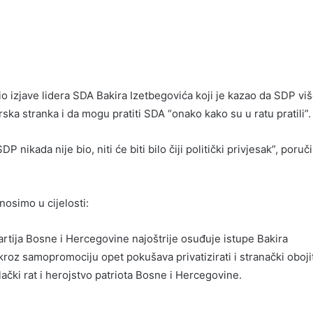
io izjave lidera SDA Bakira Izetbegovića koji je kazao da SDP vi
erska stranka i da mogu pratiti SDA “onako kako su u ratu pratili”.
P nikada nije bio, niti će biti bilo čiji politički privjesak”, poruči
osimo u cijelosti:
rtija Bosne i Hercegovine najoštrije osuđuje istupe Bakira
kroz samopromociju opet pokušava privatizirati i stranački oboji
ki rat i herojstvo patriota Bosne i Hercegovine.