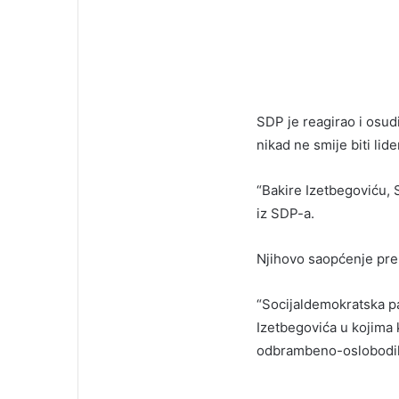
SDP je reagirao i osud
nikad ne smije biti lid
“Bakire Izetbegoviću, SD
iz SDP-a.
Njihovo saopćenje pren
“Socijaldemokratska pa
Izetbegovića u kojima 
odbrambeno-oslobodilač