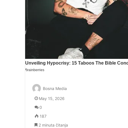
Bosna Media
May 15, 2026
0
187
2 minuta čitanja