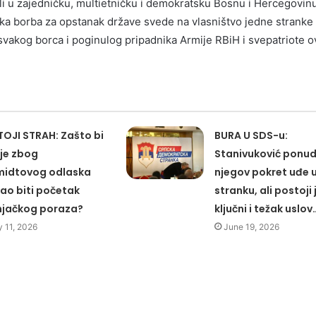
ali u zajedničku, multietničku i demokratsku Bosnu i Hercegovinu
ska borba za opstanak države svede na vlasništvo jedne stranke
svakog borca i poginulog pripadnika Armije RBiH i svepatriote o
OJI STRAH: Zašto bi
BURA U SDS-u:
lje zbog
Stanivuković ponud
idtovog odlaska
njegov pokret uđe 
o biti početak
stranku, ali postoji
jačkog poraza?
ključni i težak uslov
 11, 2026
June 19, 2026