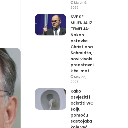
March 9,
2026
SVE SE
MIJENJA IZ
TEMELJA:
Nakon
ostavke
Christiana
Schmidta,
novi visoki
predstavni
k će imati…
May 22,
2026
Kako
osvježiti i
očistiti WC
šolju
pomoću
sastojaka
koje već