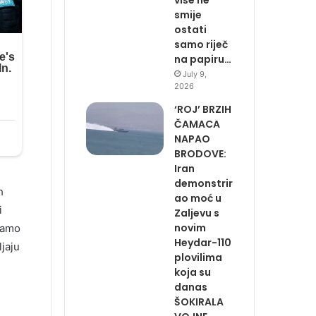
smije
ostati
samo riječ
na papiru…
July 9,
2026
‘ROJ’ BRZIH
ČAMACA
NAPAO
BRODOVE:
Iran
demonstrir
h
ao moć u
i
Zaljevu s
novim
 samo
Heydar-110
jaju
plovilima
koja su
danas
ŠOKIRALA