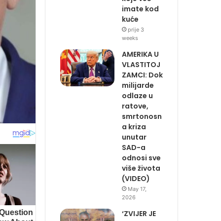
imate kod
kuće
prije 3
weeks
AMERIKA U
VLASTITOJ
ZAMCI: Dok
milijarde
odlaze u
ratove,
smrtonosn
a kriza
unutar
SAD-a
odnosi sve
više života
(VIDEO)
May 17,
2026
‘ZVIJER JE