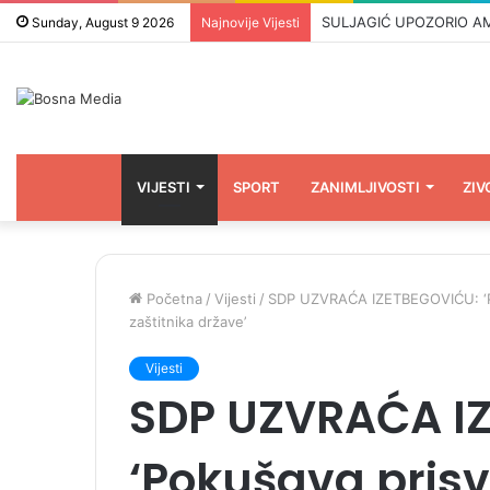
Sunday, August 9 2026
Najnovije Vijesti
VIJESTI
SPORT
ZANIMLJIVOSTI
ZIV
Početna
/
Vijesti
/
SDP UZVRAĆA IZETBEGOVIĆU: ‘Poku
zaštitnika države’
Vijesti
SDP UZVRAĆA I
‘Pokušava prisva