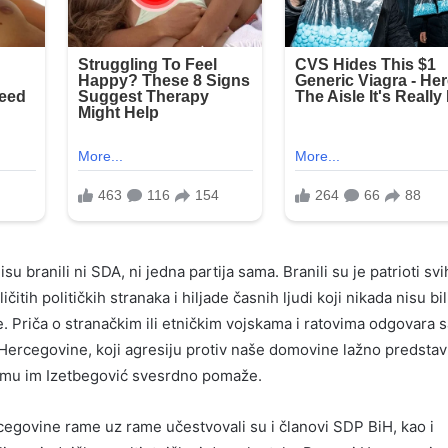
u branili ni SDA, ni jedna partija sama. Branili su je patrioti svi
ičitih političkih stranaka i hiljade časnih ljudi koji nikada nisu bil
je. Priča o stranačkim ili etničkim vojskama i ratovima odgovara
 Hercegovine, koji agresiju protiv naše domovine lažno predstavl
čemu im Izetbegović svesrdno pomaže.
egovine rame uz rame učestvovali su i članovi SDP BiH, kao i