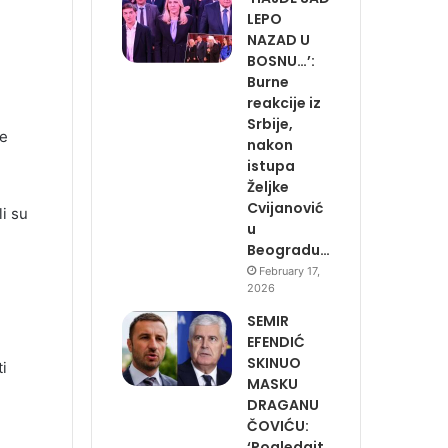
LEPO
NAZAD U
BOSNU…’:
Burne
reakcije iz
Srbije,
še
nakon
istupa
Željke
Cvijanović
li su
u
Beogradu…
February 17,
2026
SEMIR
EFENDIĆ
SKINUO
ti
MASKU
DRAGANU
ČOVIĆU:
‘Pogledajt