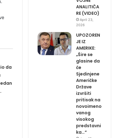
VOJNE
.
ANALITIČA
RE (VIDEO)
ve
April 23,
2026
UPOZOREN
JE IZ
AMERIKE:
„Šire se
glasine da
io da
će
Sjedinjene
u
Američke
 jedan
Države
…
izvršiti
pritisak na
novoimeno
vanog
visokog
predstavni
ka…“