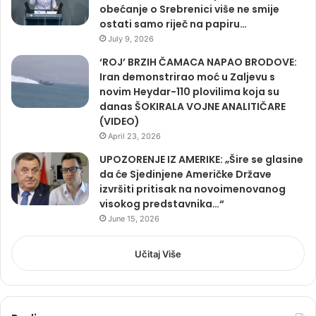
obećanje o Srebrenici više ne smije
ostati samo riječ na papiru…
July 9, 2026
‘ROJ’ BRZIH ČAMACA NAPAO BRODOVE:
Iran demonstrirao moć u Zaljevu s
novim Heydar-110 plovilima koja su
danas ŠOKIRALA VOJNE ANALITIČARE
(VIDEO)
April 23, 2026
UPOZORENJE IZ AMERIKE: „Šire se glasine
da će Sjedinjene Američke Države
izvršiti pritisak na novoimenovanog
visokog predstavnika…“
June 15, 2026
Učitaj Više