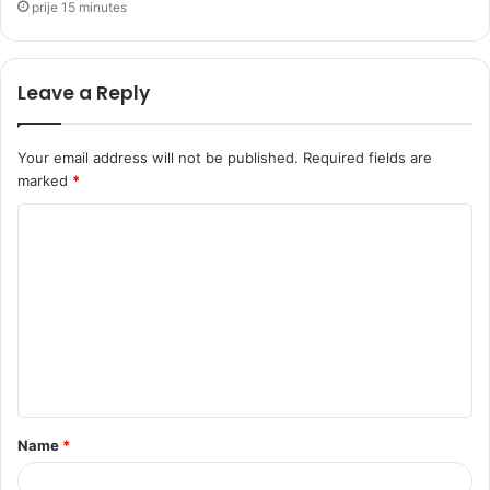
prije 15 minutes
Leave a Reply
Your email address will not be published.
Required fields are
marked
*
C
o
m
m
e
n
t
Name
*
*