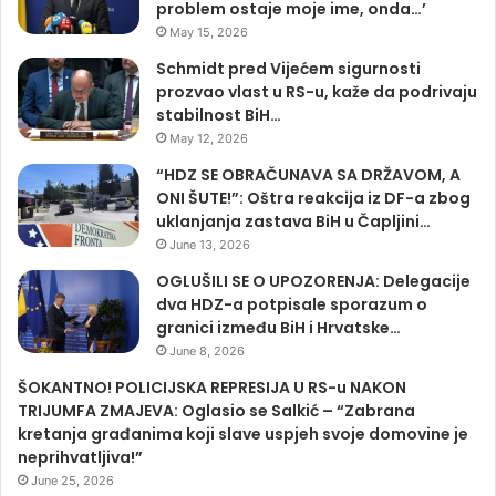
problem ostaje moje ime, onda…’
May 15, 2026
Schmidt pred Vijećem sigurnosti
prozvao vlast u RS-u, kaže da podrivaju
stabilnost BiH…
May 12, 2026
“HDZ SE OBRAČUNAVA SA DRŽAVOM, A
ONI ŠUTE!”: Oštra reakcija iz DF-a zbog
uklanjanja zastava BiH u Čapljini…
June 13, 2026
OGLUŠILI SE O UPOZORENJA: Delegacije
dva HDZ-a potpisale sporazum o
granici između BiH i Hrvatske…
June 8, 2026
ŠOKANTNO! POLICIJSKA REPRESIJA U RS-u NAKON
TRIJUMFA ZMAJEVA: Oglasio se Salkić – “Zabrana
kretanja građanima koji slave uspjeh svoje domovine je
neprihvatljiva!”
June 25, 2026