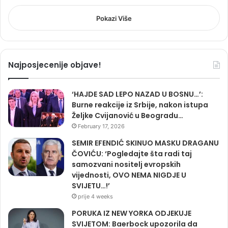
Pokazi Više
Najposjecenije objave!
‘HAJDE SAD LEPO NAZAD U BOSNU…’:
Burne reakcije iz Srbije, nakon istupa
Željke Cvijanović u Beogradu…
February 17, 2026
SEMIR EFENDIĆ SKINUO MASKU DRAGANU
ČOVIĆU: ‘Pogledajte šta radi taj
samozvani nositelj evropskih
vijednosti, OVO NEMA NIGDJE U
SVIJETU…!’
prije 4 weeks
PORUKA IZ NEW YORKA ODJEKUJE
SVIJETOM: Baerbock upozorila da