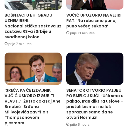
BOŠNJACI U BH. GRADU
VUČIĆ UPOZORIO NA VELIKI
UZNEMIRENI:
RAT: ‘Na rubu smo puno,
Nacionalistička zastava uz
puno većeg sukoba’
zastavu RS-a i Srbije u
prije 11 minutes
svadbenoj koloni
prije 7 minutes
‘SREĆA PA ĆE IZDAJNIK
SENATOR OTVORIO PALJBU
VUČIĆ USKORO IZGUBITI
PO BIJELOJ KUĆI: ‘Ušli smo u
VLAST…’: Žestok okršaj Ane
pakao, Iran diktira uslove –
Brnabić i Srđana
pristali bismo i na loš
Milivojevića završio s
sporazum samo da se
Thompsonovom
otvori Hormuz!’
pjesmom…
prije 6 hours