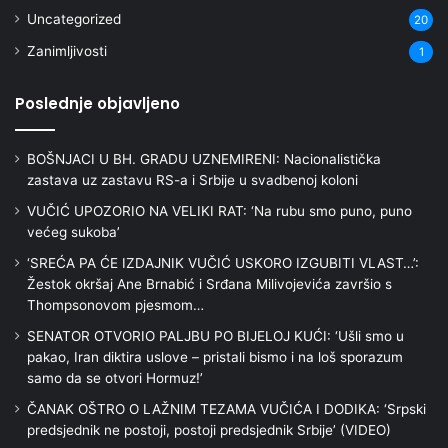
Uncategorized
20
Zanimljivosti
1
Poslednje objavljeno
BOŠNJACI U BH. GRADU UZNEMIRENI: Nacionalistička
zastava uz zastavu RS-a i Srbije u svadbenoj koloni
VUČIĆ UPOZORIO NA VELIKI RAT: ‘Na rubu smo puno, puno
većeg sukoba’
‘SREĆA PA ĆE IZDAJNIK VUČIĆ USKORO IZGUBITI VLAST…’:
Žestok okršaj Ane Brnabić i Srđana Milivojevića završio s
Thompsonovom pjesmom…
SENATOR OTVORIO PALJBU PO BIJELOJ KUĆI: ‘Ušli smo u
pakao, Iran diktira uslove – pristali bismo i na loš sporazum
samo da se otvori Hormuz!’
ČANAK OŠTRO O LAŽNIM TEZAMA VUČIĆA I DODIKA: ‘Srpski
predsjednik ne postoji, postoji predsjednik Srbije’ (VIDEO)