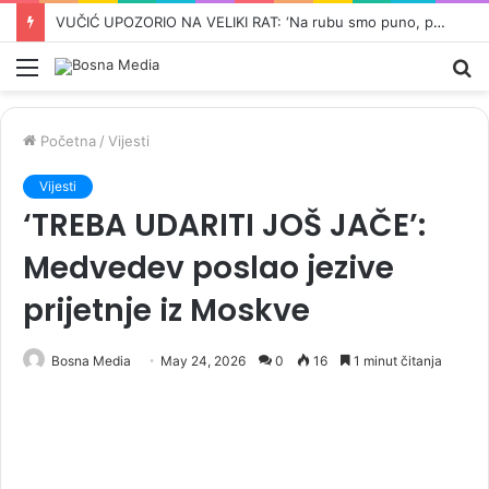
‘SREĆA PA ĆE IZDAJNIK VUČIĆ USKORO IZGUBITI VLAST…’: Žestok okršaj Ane Brnabić i Srđana Milivojevića završio s Thompsonovom pjesmom…
Meni
Pr
Početna
/
Vijesti
Vijesti
‘TREBA UDARITI JOŠ JAČE’:
Medvedev poslao jezive
prijetnje iz Moskve
Bosna Media
May 24, 2026
0
16
1 minut čitanja