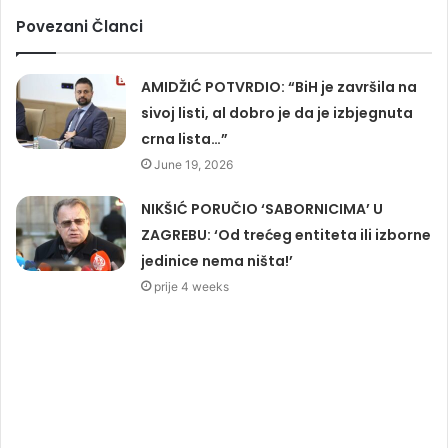
Povezani Članci
AMIDŽIĆ POTVRDIO: “BiH je završila na
sivoj listi, al dobro je da je izbjegnuta
crna lista…”
June 19, 2026
NIKŠIĆ PORUČIO ‘SABORNICIMA’ U
ZAGREBU: ‘Od trećeg entiteta ili izborne
jedinice nema ništa!’
prije 4 weeks