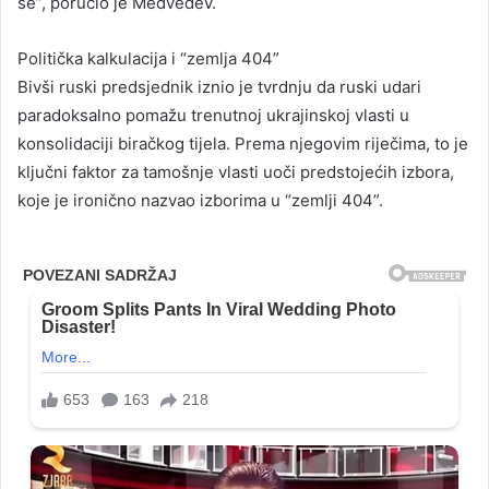
se”, poručio je Medvedev.
Politička kalkulacija i “zemlja 404”
Bivši ruski predsjednik iznio je tvrdnju da ruski udari
paradoksalno pomažu trenutnoj ukrajinskoj vlasti u
konsolidaciji biračkog tijela. Prema njegovim riječima, to je
ključni faktor za tamošnje vlasti uoči predstojećih izbora,
koje je ironično nazvao izborima u “zemlji 404”.