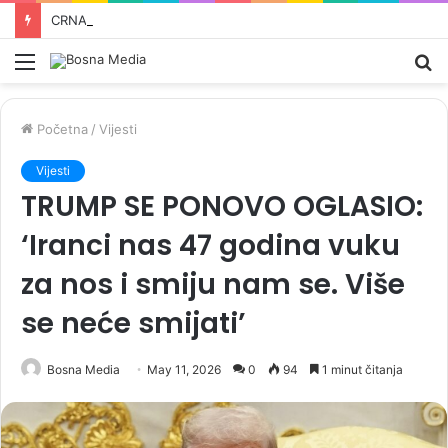
CRNADAK NAJAVLJUJE KRAJ DODIKOVOG REŽIMA: „Više od ovoga ne smijemo otkriti…“
Meni
Pr
Početna
/
Vijesti
Vijesti
TRUMP SE PONOVO OGLASIO:
‘Iranci nas 47 godina vuku
za nos i smiju nam se. Više
se neće smijati’
Bosna Media
May 11, 2026
0
94
1 minut čitanja