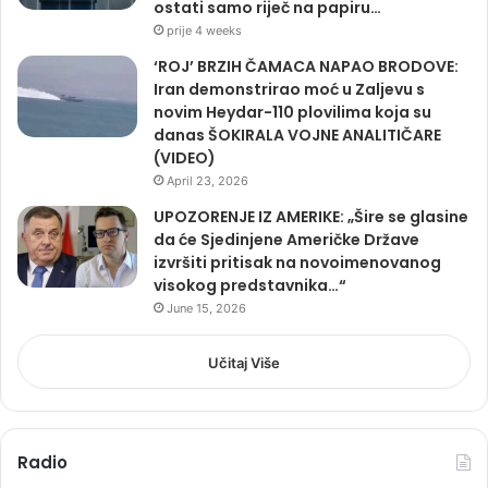
ostati samo riječ na papiru…
prije 4 weeks
‘ROJ’ BRZIH ČAMACA NAPAO BRODOVE:
Iran demonstrirao moć u Zaljevu s
novim Heydar-110 plovilima koja su
danas ŠOKIRALA VOJNE ANALITIČARE
(VIDEO)
April 23, 2026
UPOZORENJE IZ AMERIKE: „Šire se glasine
da će Sjedinjene Američke Države
izvršiti pritisak na novoimenovanog
visokog predstavnika…“
June 15, 2026
Učitaj Više
Radio