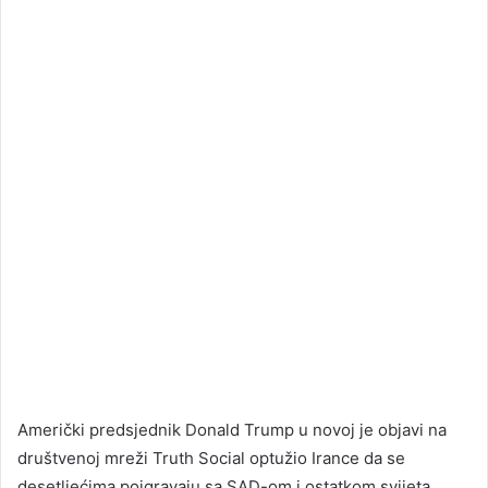
Američki predsjednik Donald Trump u novoj je objavi na
društvenoj mreži Truth Social optužio Irance da se
desetljećima poigravaju sa SAD-om i ostatkom svijeta.