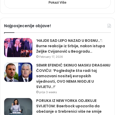
Pokazi Više
Najposjecenije objave!
‘HAJDE SAD LEPO NAZAD U BOSNU…’:
Burne reakcije iz Srbije, nakon istupa
Željke Cvijanović u Beogradu…
February 17, 2026
SEMIR EFENDIĆ SKINUO MASKU DRAGANU
ČOVIĆU: ‘Pogledajte šta radi taj
samozvani nositelj evropskih
vijednosti, OVO NEMA NIGDJE U
SVIJETU…!’
prije 3 weeks
PORUKA IZ NEW YORKA ODJEKUJE
SVIJETOM: Baerbock upozorila da
obećanje o Srebrenici više ne smije