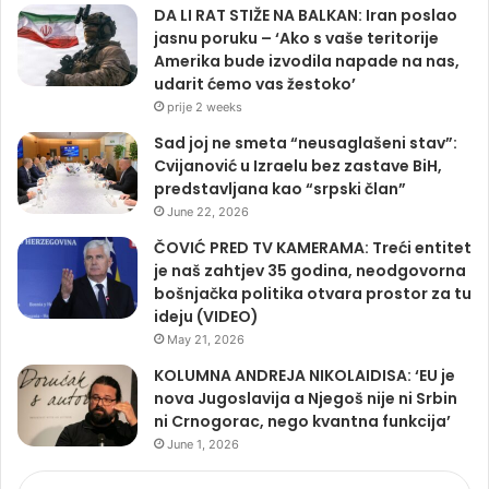
DA LI RAT STIŽE NA BALKAN: Iran poslao
jasnu poruku – ‘Ako s vaše teritorije
Amerika bude izvodila napade na nas,
udarit ćemo vas žestoko’
prije 2 weeks
Sad joj ne smeta “neusaglašeni stav”:
Cvijanović u Izraelu bez zastave BiH,
predstavljana kao “srpski član”
June 22, 2026
ČOVIĆ PRED TV KAMERAMA: Treći entitet
je naš zahtjev 35 godina, neodgovorna
bošnjačka politika otvara prostor za tu
ideju (VIDEO)
May 21, 2026
KOLUMNA ANDREJA NIKOLAIDISA: ‘EU je
nova Jugoslavija a Njegoš nije ni Srbin
ni Crnogorac, nego kvantna funkcija’
June 1, 2026