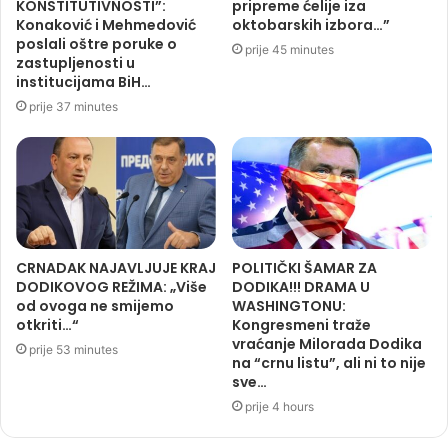
KONSTITUTIVNOSTI”:
pripreme ćelije iza
Konaković i Mehmedović
oktobarskih izbora…”
poslali oštre poruke o
prije 45 minutes
zastupljenosti u
institucijama BiH…
prije 37 minutes
CRNADAK NAJAVLJUJE KRAJ
POLITIČKI ŠAMAR ZA
DODIKOVOG REŽIMA: „Više
DODIKA!!! DRAMA U
od ovoga ne smijemo
WASHINGTONU:
otkriti…“
Kongresmeni traže
vraćanje Milorada Dodika
prije 53 minutes
na “crnu listu”, ali ni to nije
sve…
prije 4 hours