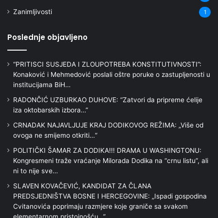
Zanimljivosti
1
Poslednje objavljeno
“PRITISCI SUSJEDA I ZLOUPOTREBA KONSTITUTIVNOSTI”:
Konaković i Mehmedović poslali oštre poruke o zastupljenosti u
institucijama BiH…
RADONČIĆ UZBURKAO DUHOVE: “Zatvori da pripreme ćelije
iza oktobarskih izbora…”
CRNADAK NAJAVLJUJE KRAJ DODIKOVOG REŽIMA: „Više od
ovoga ne smijemo otkriti…“
POLITIČKI ŠAMAR ZA DODIKA!!! DRAMA U WASHINGTONU:
Kongresmeni traže vraćanje Milorada Dodika na “crnu listu”, ali
ni to nije sve…
SLAVEN KOVAČEVIĆ, KANDIDAT ZA ČLANA
PREDSJEDNIŠTVA BOSNE I HERCEGOVINE: „Ispadi gospodina
Cvitanovića poprimaju razmjere koje graniče sa svakom
elementarnom pristojnošću…”