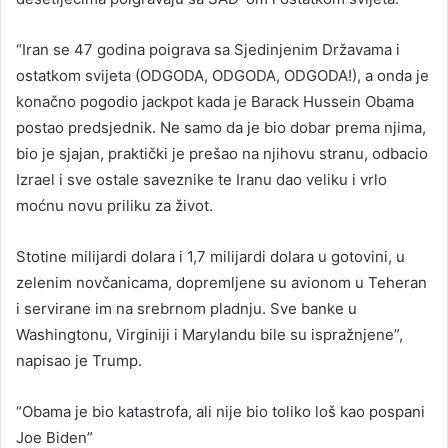
“Iran se 47 godina poigrava sa Sjedinjenim Državama i
ostatkom svijeta (ODGODA, ODGODA, ODGODA!), a onda je
konačno pogodio jackpot kada je Barack Hussein Obama
postao predsjednik. Ne samo da je bio dobar prema njima,
bio je sjajan, praktički je prešao na njihovu stranu, odbacio
Izrael i sve ostale saveznike te Iranu dao veliku i vrlo
moćnu novu priliku za život.
Stotine milijardi dolara i 1,7 milijardi dolara u gotovini, u
zelenim novčanicama, dopremljene su avionom u Teheran
i servirane im na srebrnom pladnju. Sve banke u
Washingtonu, Virginiji i Marylandu bile su ispražnjene”,
napisao je Trump.
“Obama je bio katastrofa, ali nije bio toliko loš kao pospani
Joe Biden”