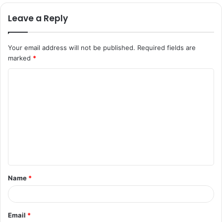
Leave a Reply
Your email address will not be published.
Required fields are
marked
*
C
o
m
m
e
n
t
Name
*
*
Email
*