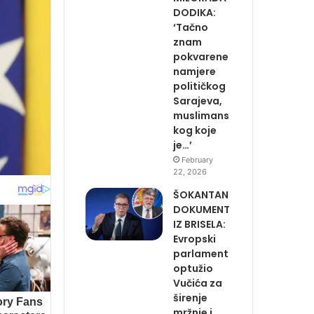
DODIKA:
‘Tačno
znam
pokvarene
namjere
političkog
Sarajeva,
muslimans
kog koje
je…’
February
22, 2026
ŠOKANTAN
DOKUMENT
IZ BRISELA:
Evropski
parlament
optužio
Vučića za
širenje
mržnje i