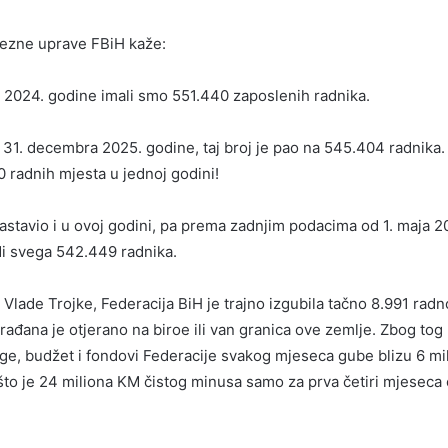
rezne uprave FBiH kaže:
 2024. godine imali smo 551.440 zaposlenih radnika.
 31. decembra 2025. godine, taj broj je pao na 545.404 radnika.
0 radnih mjesta u jednoj godini!
astavio i u ovoj godini, pa prema zadnjim podacima od 1. maja 2
di svega 542.449 radnika.
Vlade Trojke, Federacija BiH je trajno izgubila tačno 8.991 radn
rađana je otjerano na biroe ili van granica ove zemlje. Zbog tog
ge, budžet i fondovi Federacije svakog mjeseca gube blizu 6 mi
što je 24 miliona KM čistog minusa samo za prva četiri mjeseca