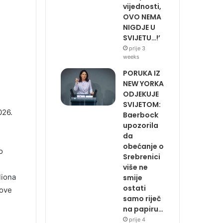
vijednosti,
OVO NEMA
NIGDJE U
SVIJETU…!’
prije 3
weeks
PORUKA IZ
NEW YORKA
ODJEKUJE
SVIJETOM:
026.
Baerbock
upozorila
da
obećanje o
o
Srebrenici
više ne
liona
smije
ostati
 ove
samo riječ
na papiru…
prije 4