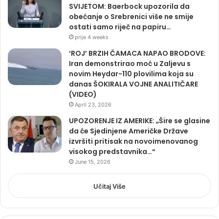
SVIJETOM: Baerbock upozorila da
obećanje o Srebrenici više ne smije
ostati samo riječ na papiru…
prije 4 weeks
‘ROJ’ BRZIH ČAMACA NAPAO BRODOVE:
Iran demonstrirao moć u Zaljevu s
novim Heydar-110 plovilima koja su
danas ŠOKIRALA VOJNE ANALITIČARE
(VIDEO)
April 23, 2026
UPOZORENJE IZ AMERIKE: „Šire se glasine
da će Sjedinjene Američke Države
izvršiti pritisak na novoimenovanog
visokog predstavnika…“
June 15, 2026
Učitaj Više