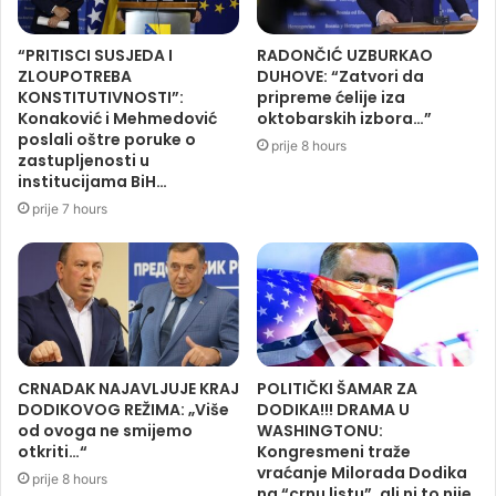
“PRITISCI SUSJEDA I
RADONČIĆ UZBURKAO
ZLOUPOTREBA
DUHOVE: “Zatvori da
KONSTITUTIVNOSTI”:
pripreme ćelije iza
Konaković i Mehmedović
oktobarskih izbora…”
poslali oštre poruke o
prije 8 hours
zastupljenosti u
institucijama BiH…
prije 7 hours
CRNADAK NAJAVLJUJE KRAJ
POLITIČKI ŠAMAR ZA
DODIKOVOG REŽIMA: „Više
DODIKA!!! DRAMA U
od ovoga ne smijemo
WASHINGTONU:
otkriti…“
Kongresmeni traže
vraćanje Milorada Dodika
prije 8 hours
na “crnu listu”, ali ni to nije