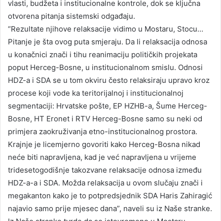
vlasti, budžeta i institucionalne kontrole, dok se ključna
otvorena pitanja sistemski odgađaju.
“Rezultate njihove relaksacije vidimo u Mostaru, Stocu…
Pitanje je šta ovog puta smjeraju. Da li relaksacija odnosa
u konačnici znači i tihu reanimaciju političkih projekata
poput Herceg-Bosne, u institucionalnom smislu. Odnosi
HDZ-a i SDA se u tom okviru često relaksiraju upravo kroz
procese koji vode ka teritorijalnoj i institucionalnoj
segmentaciji: Hrvatske pošte, EP HZHB-a, Šume Herceg-
Bosne, HT Eronet i RTV Herceg-Bosne samo su neki od
primjera zaokruživanja etno-institucionalnog prostora.
Krajnje je licemjerno govoriti kako Herceg-Bosna nikad
neće biti napravljena, kad je već napravljena u vrijeme
tridesetogodišnje takozvane relaksacije odnosa između
HDZ-a-a i SDA. Možda relaksacija u ovom slučaju znači i
megakanton kako je to potpredsjednik SDA Haris Zahiragić
najavio samo prije mjesec dana”, naveli su iz Naše stranke.