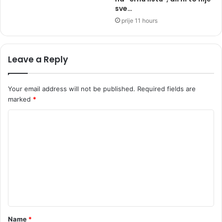
sve…
prije 11 hours
Leave a Reply
Your email address will not be published.
Required fields are
marked
*
C
o
m
m
e
n
t
Name
*
*