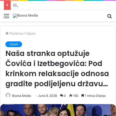
CRNADAK NAJAVLJUJE KRAJ DODIKOVOG REŽIMA: „Više od ovoga ne smijemo otkriti…“
Meni
Pr
Početna
/
Vijesti
Vijesti
Naša stranka optužuje
Čovića i Izetbegovića: Pod
krinkom relaksacije odnosa
gradite podijeljenu državu…
Bosna Media
June 9, 2026
0
160
1 minut čitanja