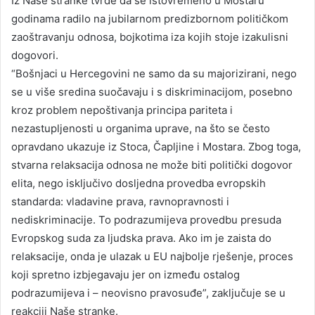
Iz Naše stranke tvrde da se istovremeno u Mostaru
godinama radilo na jubilarnom predizbornom političkom
zaoštravanju odnosa, bojkotima iza kojih stoje izakulisni
dogovori.
“Bošnjaci u Hercegovini ne samo da su majorizirani, nego
se u više sredina suočavaju i s diskriminacijom, posebno
kroz problem nepoštivanja principa pariteta i
nezastupljenosti u organima uprave, na što se često
opravdano ukazuje iz Stoca, Čapljine i Mostara. Zbog toga,
stvarna relaksacija odnosa ne može biti politički dogovor
elita, nego isključivo dosljedna provedba evropskih
standarda: vladavine prava, ravnopravnosti i
nediskriminacije. To podrazumijeva provedbu presuda
Evropskog suda za ljudska prava. Ako im je zaista do
relaksacije, onda je ulazak u EU najbolje rješenje, proces
koji spretno izbjegavaju jer on između ostalog
podrazumijeva i – neovisno pravosuđe”, zaključuje se u
reakciji Naše stranke.