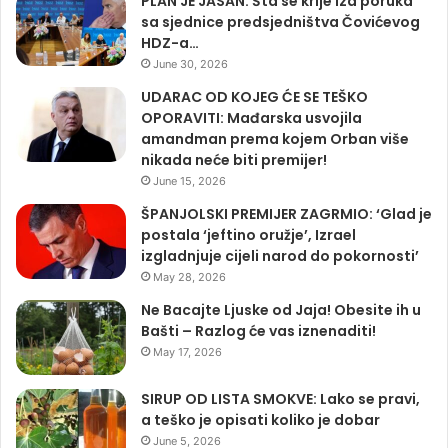
PLAN JE JASAN: Šta se krije iza poruka
sa sjednice predsjedništva Čovićevog
HDZ-a…
June 30, 2026
UDARAC OD KOJEG ĆE SE TEŠKO
OPORAVITI: Mađarska usvojila
amandman prema kojem Orban više
nikada neće biti premijer!
June 15, 2026
ŠPANJOLSKI PREMIJER ZAGRMIO: ‘Glad je
postala ‘jeftino oružje’, Izrael
izgladnjuje cijeli narod do pokornosti’
May 28, 2026
Ne Bacajte Ljuske od Jaja! Obesite ih u
Bašti – Razlog će vas iznenaditi!
May 17, 2026
SIRUP OD LISTA SMOKVE: Lako se pravi,
a teško je opisati koliko je dobar
June 5, 2026