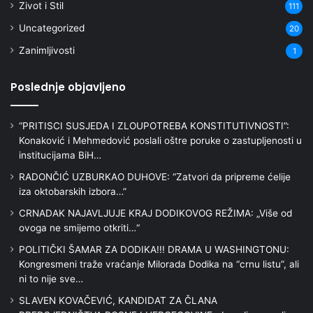
Zivot i Stil
111
Uncategorized
20
Zanimljivosti
1
Poslednje objavljeno
“PRITISCI SUSJEDA I ZLOUPOTREBA KONSTITUTIVNOSTI”:
Konaković i Mehmedović poslali oštre poruke o zastupljenosti u
institucijama BiH…
RADONČIĆ UZBURKAO DUHOVE: “Zatvori da pripreme ćelije
iza oktobarskih izbora…”
CRNADAK NAJAVLJUJE KRAJ DODIKOVOG REŽIMA: „Više od
ovoga ne smijemo otkriti…“
POLITIČKI ŠAMAR ZA DODIKA!!! DRAMA U WASHINGTONU:
Kongresmeni traže vraćanje Milorada Dodika na “crnu listu”, ali
ni to nije sve…
SLAVEN KOVAČEVIĆ, KANDIDAT ZA ČLANA