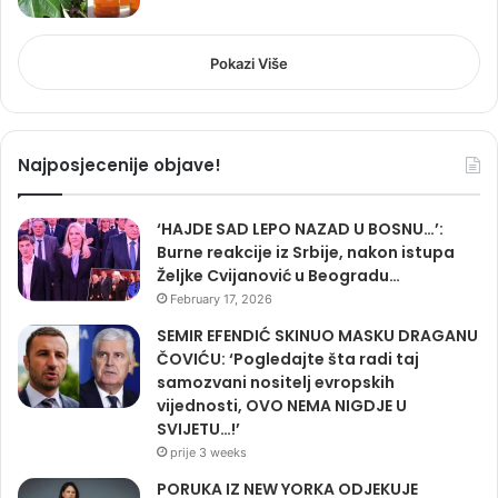
Pokazi Više
Najposjecenije objave!
‘HAJDE SAD LEPO NAZAD U BOSNU…’:
Burne reakcije iz Srbije, nakon istupa
Željke Cvijanović u Beogradu…
February 17, 2026
SEMIR EFENDIĆ SKINUO MASKU DRAGANU
ČOVIĆU: ‘Pogledajte šta radi taj
samozvani nositelj evropskih
vijednosti, OVO NEMA NIGDJE U
SVIJETU…!’
prije 3 weeks
PORUKA IZ NEW YORKA ODJEKUJE