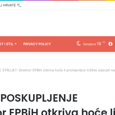
℃
19
F
OT I STIL
PRIVACY POLICY
Sarajevo
UJE?: Direktor EPBiH otkriva hoće li promjenljivo tržište utjecati na
 POSKUPLJENJE
r EPBiH otkriva hoće l