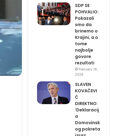
SDP SE
POHVALIO:
Pokazali
smo da
brinemo o
Krajini, a o
tome
najbolje
govore
rezultati
February 16,
2026
SLAVEN
KOVAČEVI
Ć
DIREKTNO:
‘Deklaracij
a
Domovinsk
og pokreta
izraz