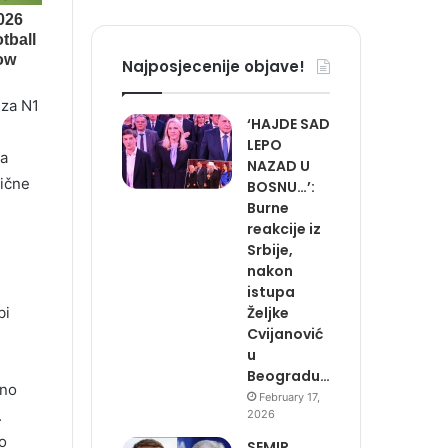
Najposjecenije objave!
 za N1
‘HAJDE SAD
LEPO
ma
NAZAD U
rične
BOSNU…’:
Burne
reakcije iz
Srbije,
nakon
istupa
Željke
bi
Cvijanović
u
Beogradu…
ono
February 17,
.
2026
no
SEMIR