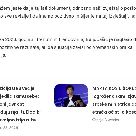
ažem jeste da je taj isti dokument, odnosno naš Izvještaj o posl
 sve revizije i da imamo pozitivno mišljenje na taj izvještaj”, n
a 2026. godinu i trenutnim trendovima, Buljubašić je naglasio d
zitivne rezultate, ali da situacija zavisi od vremenskih prilika i
lja.
icija u RS već je
MARTA KOS U ŠOKU:
jedila samu sebe:
‘Zgrožena sam izj
oni javnosti
srpske ministrice da
đuju rijaliti, Dodik
etnički očistila Kos
voljno trlja ruke…
prije 3 weeks
e 22, 2026