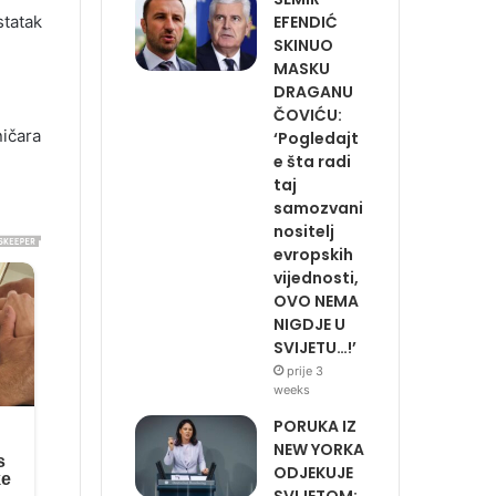
EFENDIĆ
statak
SKINUO
MASKU
DRAGANU
ČOVIĆU:
ničara
‘Pogledajt
e šta radi
taj
samozvani
nositelj
evropskih
vijednosti,
OVO NEMA
NIGDJE U
SVIJETU…!’
prije 3
weeks
PORUKA IZ
NEW YORKA
ODJEKUJE
SVIJETOM: