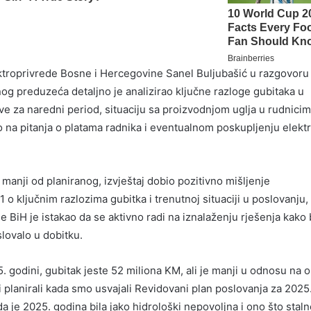
ktroprivrede Bosne i Hercegovine Sanel Buljubašić u razgovoru
og preduzeća detaljno je analizirao ključne razloge gubitaka u
ove za naredni period, situaciju sa proizvodnjom uglja u rudnici
 na pitanja o platama radnika i eventualnom poskupljenju elekt
manji od planiranog, izvještaj dobio pozitivno mišljenje
 o ključnim razlozima gubitka i trenutnoj situaciji u poslovanju,
e BiH je istakao da se aktivno radi na iznalaženju rješenja kako 
ovalo u dobitku.
 godini, gubitak jeste 52 miliona KM, ali je manji u odnosu na 
 i planirali kada smo usvajali Revidovani plan poslovanja za 2025
a je 2025. godina bila jako hidrološki nepovoljna i ono što stal