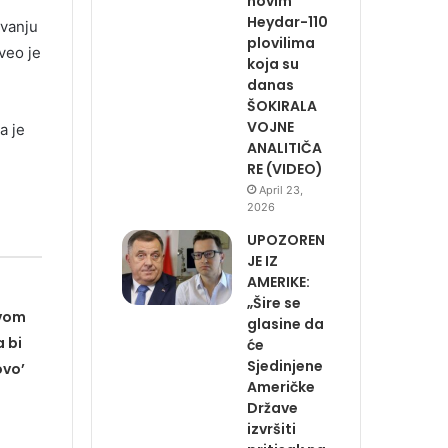
novim
Heydar-110
ovanju
plovilima
aveo je
koja su
danas
ŠOKIRALA
VOJNE
a je
ANALITIČA
RE (VIDEO)
April 23,
2026
UPOZOREN
JE IZ
AMERIKE:
„Šire se
avom
glasine da
 bi
će
Sjedinjene
ovo’
Američke
Države
izvršiti