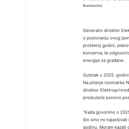
Generalni direktor Ele
o poslovanju ovog javn
protekloj godini, plan
koncerna, te odgovorio
energije za građane.
Gubitak u 2025. godini 
Na pitanje novinarke N1
direktor Elektroprivred
preduzeće ponovo posl
“Kada govorimo o 2025.
što smo mi najavljivali
godinu. Moram kazati d