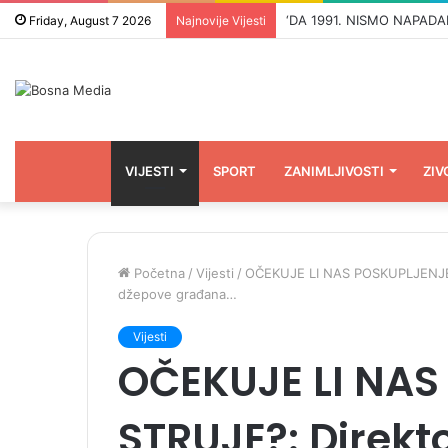
Friday, August 7 2026
Najnovije Vijesti
VIJESTI
SPORT
ZANIMLJIVOSTI
ZIV
Početna
/
Vijesti
/
OČEKUJE LI NAS POSKUPLJENJE STR
džepove građana…
Vijesti
OČEKUJE LI NAS
STRUJE?: Direkto