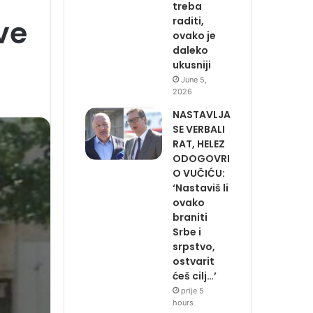
treba
ve
raditi,
ovako je
daleko
ukusniji
June 5,
2026
NASTAVLJA
SE VERBALI
RAT, HELEZ
ODOGOVRI
O VUČIĆU:
‘Nastaviš li
ovako
braniti
Srbe i
srpstvo,
ostvarit
ćeš cilj…’
prije 5
hours