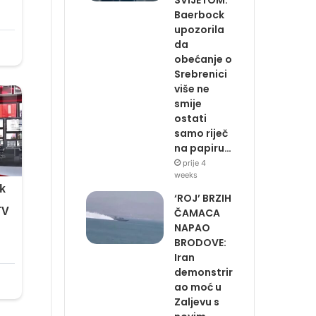
Baerbock
upozorila
da
obećanje o
Srebrenici
više ne
smije
ostati
samo riječ
na papiru…
prije 4
weeks
‘ROJ’ BRZIH
ČAMACA
NAPAO
BRODOVE:
Iran
demonstrir
ao moć u
Zaljevu s