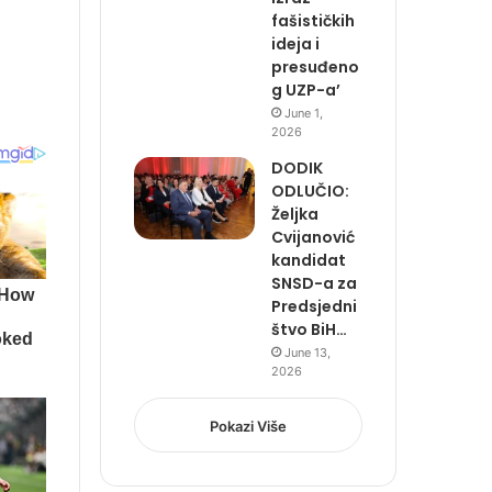
fašističkih
ideja i
presuđeno
g UZP-a’
June 1,
2026
DODIK
ODLUČIO:
Željka
Cvijanović
kandidat
SNSD-a za
Predsjedni
štvo BiH…
June 13,
2026
Pokazi Više