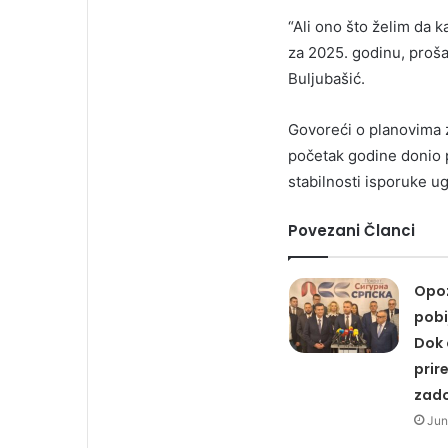
“Ali ono što želim da k
za 2025. godinu, prošao
Buljubašić.
Govoreći o planovima z
početak godine donio po
stabilnosti isporuke ug
Povezani Članci
Opoz
pobi
Dok 
prire
zado
Jun