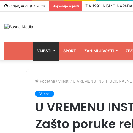
Friday, August 7 2026
Najnovije Vijesti
VIJESTI
SPORT
ZANIMLJIVOSTI
ZIV
Početna
/
Vijesti
/
U VREMENU INSTITUCIONALNE SLA
Vijesti
U VREMENU INST
Zašto poruke re