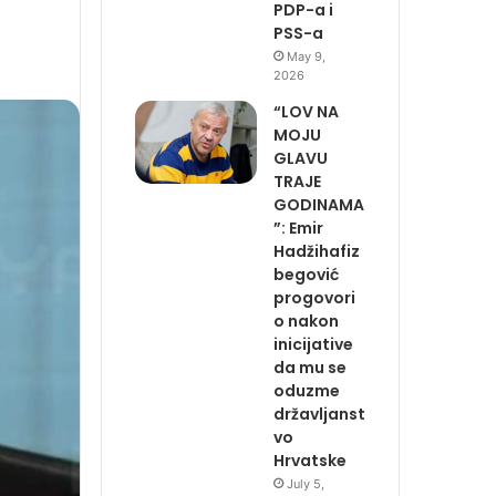
PDP-a i
PSS-a
May 9,
2026
“LOV NA
MOJU
GLAVU
TRAJE
GODINAMA
”: Emir
Hadžihafiz
begović
progovori
o nakon
inicijative
da mu se
oduzme
državljanst
vo
Hrvatske
July 5,