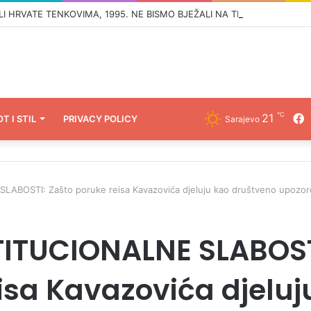
℃
21
F
OT I STIL
PRIVACY POLICY
Sarajevo
BOSTI: Zašto poruke reisa Kavazovića djeluju kao društveno upozor
ITUCIONALNE SLABOST
isa Kavazovića djeluj