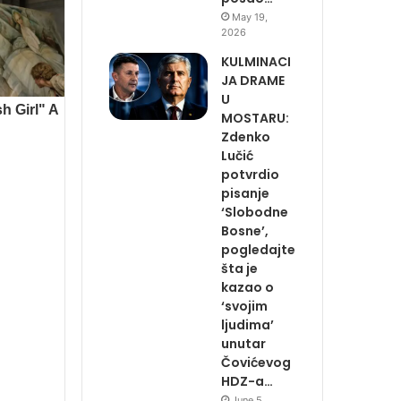
May 19,
2026
KULMINACI
JA DRAME
U
MOSTARU:
Zdenko
Lučić
potvrdio
pisanje
‘Slobodne
Bosne’,
pogledajte
šta je
kazao o
‘svojim
ljudima’
unutar
Čovićevog
HDZ-a…
June 5,