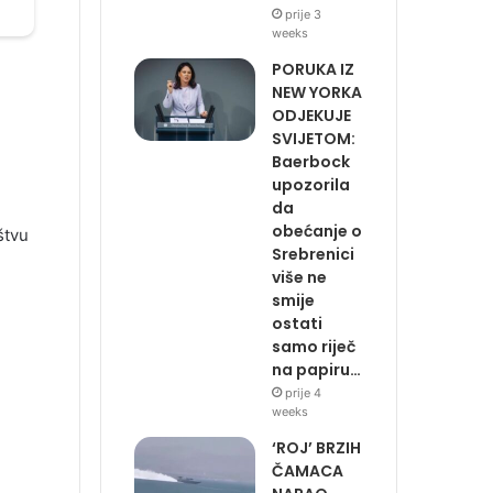
prije 3
weeks
PORUKA IZ
NEW YORKA
ODJEKUJE
SVIJETOM:
Baerbock
upozorila
da
obećanje o
štvu
Srebrenici
više ne
smije
ostati
samo riječ
na papiru…
prije 4
weeks
‘ROJ’ BRZIH
ČAMACA