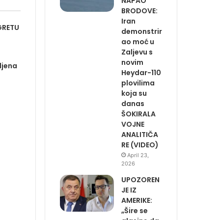
NAPAO
BRODOVE:
Iran
GRETU
demonstrir
ao moć u
Zaljevu s
novim
ljena
Heydar-110
plovilima
koja su
danas
ŠOKIRALA
VOJNE
ANALITIČA
RE (VIDEO)
April 23,
2026
UPOZOREN
JE IZ
AMERIKE:
„Šire se