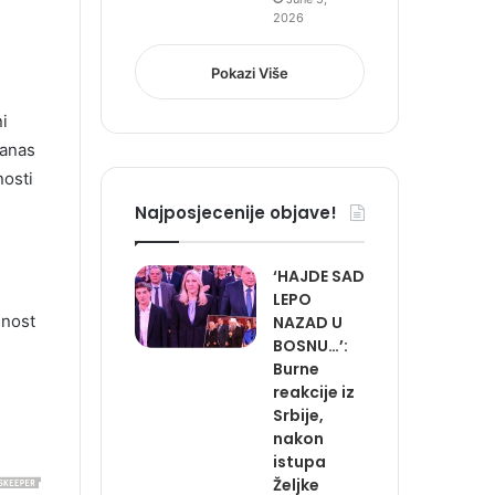
2026
Pokazi Više
i
danas
nosti
Najposjecenije objave!
‘HAJDE SAD
LEPO
lnost
NAZAD U
BOSNU…’:
Burne
reakcije iz
Srbije,
nakon
istupa
Željke