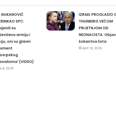
O ĐUKANOVIĆ
IZRAEL PROGLASIO 
RINKAO SPC:
THUNBERG VEĆOM
jenili su
PRIJETNJOM OD
ševićevu armiju i
NEONACISTA: Objav
iju, oni su glavni
šokantna lista
rument
April 16, 2026
kosrpskog
onalizma’ (VIDEO)
e 8, 2026