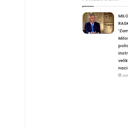
MIL
RASK
‘Zami
Milo
polic
inst
veli
naci
Jun