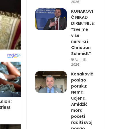
2026
KONAKOVI
Ć NIKAD
DIREKTNIJE:
“Sve me
više
nervira i
Christian
Schmidt”
April 15,
2026
Konaković
poslao
poruku:
Nema
ucjena,
Amidžić
mora
početi
raditi svoj
posao…