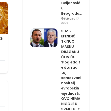
Cvijanović
u
Beogradu…
February 17,
2026
SEMIR
EFENDIĆ
SKINUO
MASKU
DRAGANU
ČOVIĆU:
‘Pogledajt
e šta radi
taj
samozvani
nositelj
evropskih
vijednosti,
OVO NEMA
NIGDJE U
SVIJETU…!’