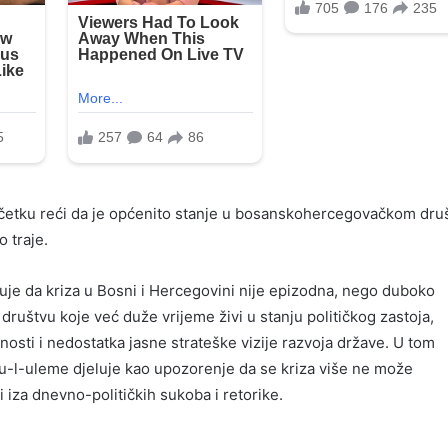
četku reći da je općenito stanje u bosanskohercegovačkom dru
 traje.
uje da kriza u Bosni i Hercegovini nije epizodna, nego duboko
o društvu koje već duže vrijeme živi u stanju političkog zastoja,
enosti i nedostatka jasne strateške vizije razvoja države. U tom
u-l-uleme djeluje kao upozorenje da se kriza više ne može
vati iza dnevno-političkih sukoba i retorike.