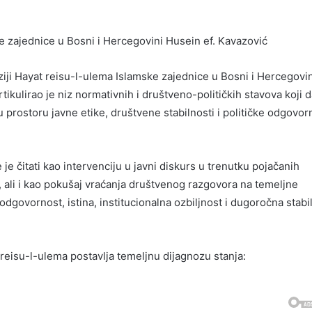
 zajednice u Bosni i Hercegovini Husein ef. Kavazović
ziji Hayat reisu-l-ulema Islamske zajednice u Bosni i Hercegovin
tikulirao je niz normativnih i društveno-političkih stavova koji 
 prostoru javne etike, društvene stabilnosti i političke odgovor
e čitati kao intervenciju u javni diskurs u trenutku pojačanih
i, ali i kao pokušaj vraćanja društvenog razgovora na temeljne
 odgovornost, istina, institucionalna ozbiljnost i dugoročna stabi
reisu-l-ulema postavlja temeljnu dijagnozu stanja: