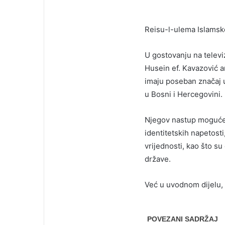
Reisu-l-ulema Islamske
U gostovanju na televi
Husein ef. Kavazović ar
imaju poseban značaj u
u Bosni i Hercegovini.
Njegov nastup moguće j
identitetskih napetost
vrijednosti, kao što su
države.
Već u uvodnom dijelu, 