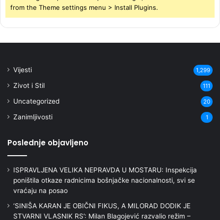
from the Theme settings menu > Install Plugins.
Vijesti
1,299
Zivot i Stil
111
Uncategorized
20
Zanimljivosti
1
Poslednje objavljeno
ISPRAVLJENA VELIKA NEPRAVDA U MOSTARU: Inspekcija
poništila otkaze radnicima bošnjačke nacionalnosti, svi se
vraćaju na posao
‘SINIŠA KARAN JE OBIČNI FIKUS, A MILORAD DODIK JE
STVARNI VLASNIK RS’: Milan Blagojević razvalio režim –