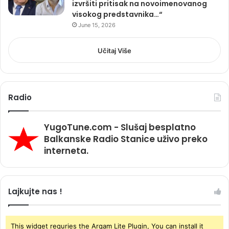
izvršiti pritisak na novoimenovanog
visokog predstavnika…“
June 15, 2026
Učitaj Više
Radio
YugoTune.com - Slušaj besplatno
Balkanske Radio Stanice uživo preko
interneta.
Lajkujte nas !
This widget requries the Arqam Lite Plugin, You can install it