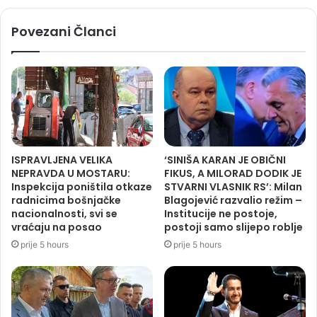
Povezani Članci
ISPRAVLJENA VELIKA
‘SINIŠA KARAN JE OBIČNI
NEPRAVDA U MOSTARU:
FIKUS, A MILORAD DODIK JE
Inspekcija poništila otkaze
STVARNI VLASNIK RS’: Milan
radnicima bošnjačke
Blagojević razvalio režim –
nacionalnosti, svi se
Institucije ne postoje,
vraćaju na posao
postoji samo slijepo roblje
prije 5 hours
prije 5 hours