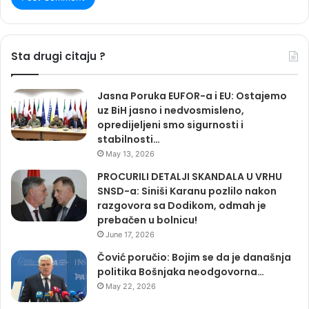
Sta drugi citaju ?
Jasna Poruka EUFOR-a i EU: Ostajemo
uz BiH jasno i nedvosmisleno,
opredijeljeni smo sigurnosti i
stabilnosti…
May 13, 2026
PROCURILI DETALJI SKANDALA U VRHU
SNSD-a: Siniši Karanu pozlilo nakon
razgovora sa Dodikom, odmah je
prebačen u bolnicu!
June 17, 2026
Čović poručio: Bojim se da je današnja
politika Bošnjaka neodgovorna…
May 22, 2026