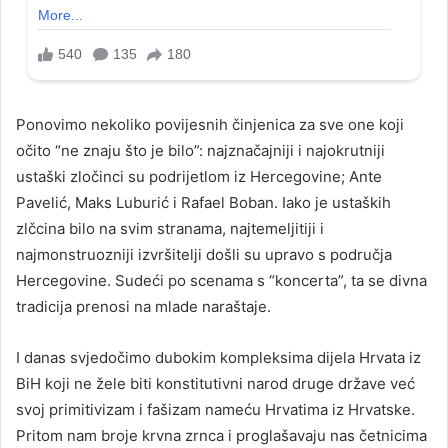
Ponovimo nekoliko povijesnih činjenica za sve one koji
očito “ne znaju što je bilo”: najznačajniji i najokrutniji
ustaški zločinci su podrijetlom iz Hercegovine; Ante
Pavelić, Maks Luburić i Rafael Boban. Iako je ustaških
zlčcina bilo na svim stranama, najtemeljitiji i
najmonstruozniji izvršitelji došli su upravo s područja
Hercegovine. Sudeći po scenama s “koncerta”, ta se divna
tradicija prenosi na mlade naraštaje.
I danas svjedočimo dubokim kompleksima dijela Hrvata iz
BiH koji ne žele biti konstitutivni narod druge države već
svoj primitivizam i fašizam nameću Hrvatima iz Hrvatske.
Pritom nam broje krvna zrnca i proglašavaju nas četnicima