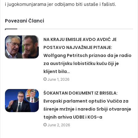
i jugokomunjarama jer odbijamo biti ustaše i fašisti.
Povezani Članci
NA KRAJU EMISIJE AVDO AVDIĆ JE
POSTAVO NAJVAŽNIJE PITANJE:
Wolfgang Petritsch priznao da je radio
za austrijsku lobističku kuću čiji je
klijent bila…
June 1, 2026
ŠOKANTAN DOKUMENT IZ BRISELA:
Evropski parlament optužio Vučića za
širenje mržnje i naredio Srbiji otvaranje
tajnih arhiva UDBE i KOS-a
June 2, 2026