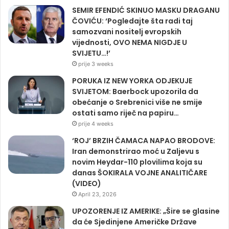
SEMIR EFENDIĆ SKINUO MASKU DRAGANU
ČOVIĆU: ‘Pogledajte šta radi taj
samozvani nositelj evropskih
vijednosti, OVO NEMA NIGDJE U
SVIJETU…!’
prije 3 weeks
PORUKA IZ NEW YORKA ODJEKUJE
SVIJETOM: Baerbock upozorila da
obećanje o Srebrenici više ne smije
ostati samo riječ na papiru…
prije 4 weeks
‘ROJ’ BRZIH ČAMACA NAPAO BRODOVE:
Iran demonstrirao moć u Zaljevu s
novim Heydar-110 plovilima koja su
danas ŠOKIRALA VOJNE ANALITIČARE
(VIDEO)
April 23, 2026
UPOZORENJE IZ AMERIKE: „Šire se glasine
da će Sjedinjene Američke Države