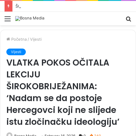
ŠOK VIJEST KOJA JE UZDRMALA SRBIJU: Vučićev djed iz Bugojna zvao se Ante
Meni
Pr
Početna
/
Vijesti
Vijesti
VLATKA POKOS OČITALA
LEKCIJU
ŠIROKOBRIJEŽANIMA:
‘Nadam se da postoje
Hercegovci koji ne slijede
istu zločinačku ideologiju’
Bosna Media
February 16, 2026
0
240