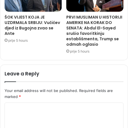
ŠOK VIJEST KOJA JE
PRVI MUSLIMAN U HISTORIJI
UZDRMALA SRBIJU: Vučićev
AMERIKE NA KORAK DO
djed iz Bugojna zvao se
SENATA: Abdul El-Sayed
Ante
srušio favoritkinju
establišmenta, Trump se
prije 5 hours
odmah oglasio
prije 5 hours
Leave a Reply
Your email address will not be published.
Required fields are
marked
*
C
o
m