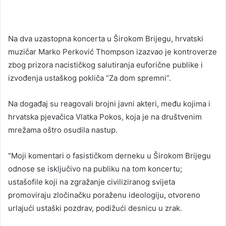
Na dva uzastopna koncerta u Širokom Brijegu, hrvatski
muzičar Marko Perković Thompson izazvao je kontroverze
zbog prizora nacističkog salutiranja euforične publike i
izvođenja ustaškog pokliča “Za dom spremni”.
Na događaj su reagovali brojni javni akteri, među kojima i
hrvatska pjevačica Vlatka Pokos, koja je na društvenim
mrežama oštro osudila nastup.
“Moji komentari o fasističkom derneku u Širokom Brijegu
odnose se isključivo na publiku na tom koncertu;
ustašofile koji na zgražanje civiliziranog svijeta
promoviraju zločinačku poraženu ideologiju, otvoreno
urlajući ustaški pozdrav, podižući desnicu u zrak.