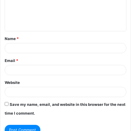
m
e
n
t
Name
*
*
Email
*
Website
Save my name, email, and website in this browser for the next
time I comment.