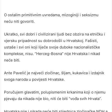
O ostalim primitivnim uvredama, mizoginiji i seksizmu
neću niti govoriti.
Ukratko, svi dobri i civilizirani ljudi bez obzira na etničku i
vjersku pripadnost su dobrodošli u Hrvatskoj. Fašisti,
ustaše i svi oni koji liječe svoje duboke nacionalističke
komplekse, nisu. “Herceg-Bosna” nije Hrvatska i nikad
neće biti.
Ante Pavelić je najveći zločinac, šljam, kukavica i izdajnik
svoga naroda u povijesti Hrvatske.
Poručujem glavatim, polupismenim krkanima koji o njemu
pjevaju da nikada nije bio, niti će biti “vođa svih Hrvata”.
Hrvatska nije i nikada neće biti slijednica zločinačke NDH a