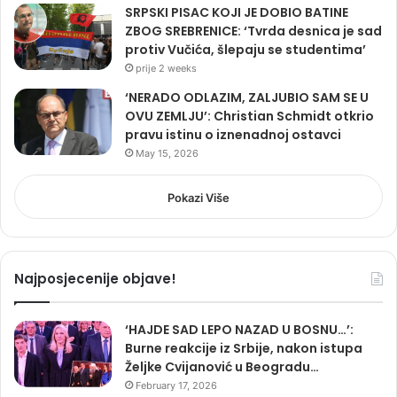
SRPSKI PISAC KOJI JE DOBIO BATINE
ZBOG SREBRENICE: ‘Tvrda desnica je sad
protiv Vučića, šlepaju se studentima’
prije 2 weeks
‘NERADO ODLAZIM, ZALJUBIO SAM SE U
OVU ZEMLJU’: Christian Schmidt otkrio
pravu istinu o iznenadnoj ostavci
May 15, 2026
Pokazi Više
Najposjecenije objave!
‘HAJDE SAD LEPO NAZAD U BOSNU…’:
Burne reakcije iz Srbije, nakon istupa
Željke Cvijanović u Beogradu…
February 17, 2026