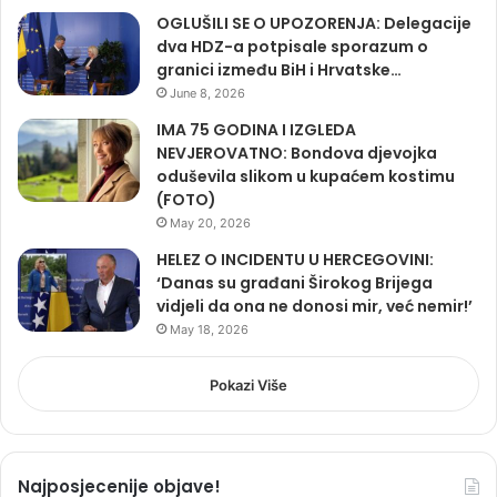
OGLUŠILI SE O UPOZORENJA: Delegacije
dva HDZ-a potpisale sporazum o
granici između BiH i Hrvatske…
June 8, 2026
IMA 75 GODINA I IZGLEDA
NEVJEROVATNO: Bondova djevojka
oduševila slikom u kupaćem kostimu
(FOTO)
May 20, 2026
HELEZ O INCIDENTU U HERCEGOVINI:
‘Danas su građani Širokog Brijega
vidjeli da ona ne donosi mir, već nemir!’
May 18, 2026
Pokazi Više
Najposjecenije objave!