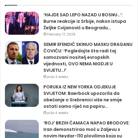
‘HAJDE SAD LEPO NAZAD U BOSNU…’:
Burne reakcije iz Srbije, nakon istupa
Željke Cvijanović u Beogradu…
February 17, 2026
SEMIR EFENDIĆ SKINUO MASKU DRAGANU
ČOVIĆU: ‘Pogledajte šta radi taj
samozvani nositelj evropskih
vijednosti, OVO NEMA NIGDJE U
SVIJETU…!’
prije 3 weeks
PORUKA IZ NEW YORKA ODJEKUJE
SVIJETOM: Baerbock upozorila da
obećanje o Srebrenici više ne smije
ostati samo riječ na papiru…
prije 4 weeks
‘ROJ’ BRZIH ČAMACA NAPAO BRODOVE:
Iran demonstrirao moć u Zaljevu s
novim Heydar-110 plovilima koja su