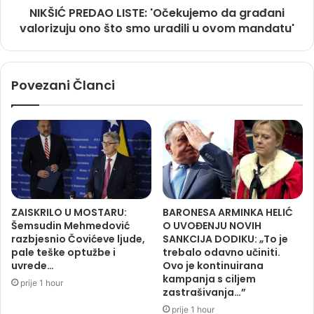
NIKŠIĆ PREDAO LISTE: 'Očekujemo da građani
valorizuju ono što smo uradili u ovom mandatu'
Povezani Članci
ZAISKRILO U MOSTARU:
BARONESA ARMINKA HELIĆ
Šemsudin Mehmedović
O UVOĐENJU NOVIH
razbjesnio Čovićeve ljude,
SANKCIJA DODIKU: „To je
pale teške optužbe i
trebalo odavno učiniti.
uvrede…
Ovo je kontinuirana
kampanja s ciljem
prije 1 hour
zastrašivanja…”
prije 1 hour