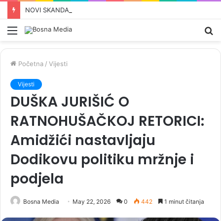
NOVI SKANDAL TRESE REPUBLIKU SRPSKU: Vukanović otkrio detalje velike tajne nagodbe Dodika i Stanivukovića, u sve je umiješan i Vučić…
Meni
Pr
Početna
/
Vijesti
Vijesti
DUŠKA JURIŠIĆ O
RATNOHUŠAČKOJ RETORICI:
Amidžići nastavljaju
Dodikovu politiku mržnje i
podjela
Bosna Media
May 22, 2026
0
442
1 minut čitanja