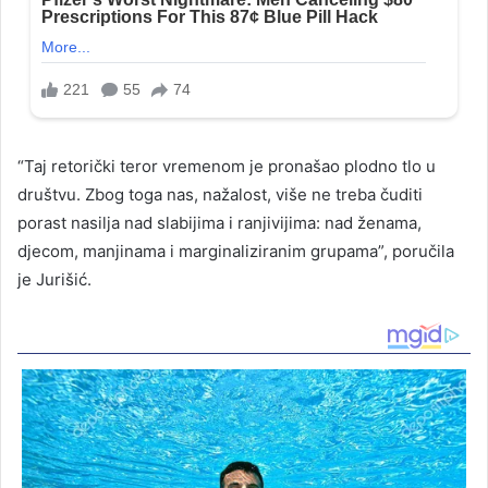
“Taj retorički teror vremenom je pronašao plodno tlo u
društvu. Zbog toga nas, nažalost, više ne treba čuditi
porast nasilja nad slabijima i ranjivijima: nad ženama,
djecom, manjinama i marginaliziranim grupama”, poručila
je Jurišić.