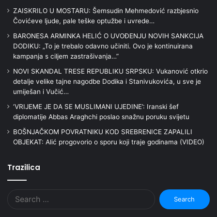
ZAISKRILO U MOSTARU: Šemsudin Mehmedović razbjesnio
Čovićeve ljude, pale teške optužbe i uvrede…
BARONESA ARMINKA HELIĆ O UVOĐENJU NOVIH SANKCIJA
DODIKU: „To je trebalo odavno učiniti. Ovo je kontinuirana
kampanja s ciljem zastrašivanja…”
NOVI SKANDAL TRESE REPUBLIKU SRPSKU: Vukanović otkrio
detalje velike tajne nagodbe Dodika i Stanivukovića, u sve je
umiješan i Vučić…
‘VRIJEME JE DA SE MUSLIMANI UJEDINE’: Iranski šef
diplomatije Abbas Araghchi poslao snažnu poruku svijetu
BOŠNJAČKOM POVRATNIKU KOD SREBRENICE ZAPALILI
OBJEKAT: Alić progovorio o sporu koji traje godinama (VIDEO)
Trazilica
Search
for: