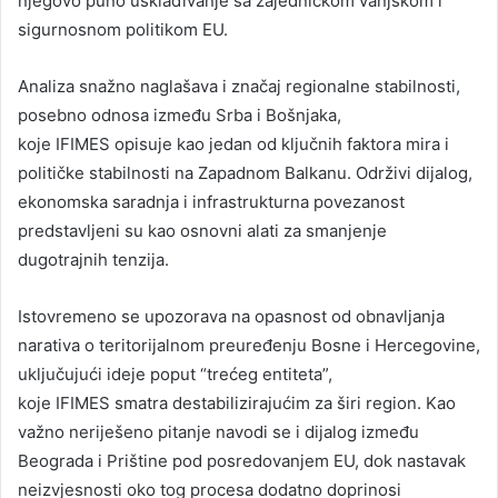
njegovo puno usklađivanje sa zajedničkom vanjskom i
sigurnosnom politikom EU.
Analiza snažno naglašava i značaj regionalne stabilnosti,
posebno odnosa između Srba i Bošnjaka,
koje IFIMES opisuje kao jedan od ključnih faktora mira i
političke stabilnosti na Zapadnom Balkanu. Održivi dijalog,
ekonomska saradnja i infrastrukturna povezanost
predstavljeni su kao osnovni alati za smanjenje
dugotrajnih tenzija.
Istovremeno se upozorava na opasnost od obnavljanja
narativa o teritorijalnom preuređenju Bosne i Hercegovine,
uključujući ideje poput “trećeg entiteta”,
koje IFIMES smatra destabilizirajućim za širi region. Kao
važno neriješeno pitanje navodi se i dijalog između
Beograda i Prištine pod posredovanjem EU, dok nastavak
neizvjesnosti oko tog procesa dodatno doprinosi