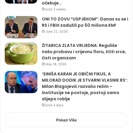
očekuje…
prije 3 weeks
ONI TO ZOVU “USPJEHOM”: Danas su se i
RS i FBiH zadužili po 50 miliona KM!
June 22, 2026
ŽITARICA ZLATA VRIJEDNA: Reguliše
našu probavu i crijevnu floru, štiti srce,
čisti organizam
May 18, 2026
‘SINIŠA KARAN JE OBIČNI FIKUS, A
MILORAD DODIK JE STVARNI VLASNIK RS’:
Milan Blagojević razvalio režim –
Institucije ne postoje, postoji samo
slijepo roblje
prije 4 days
Pokazi Više