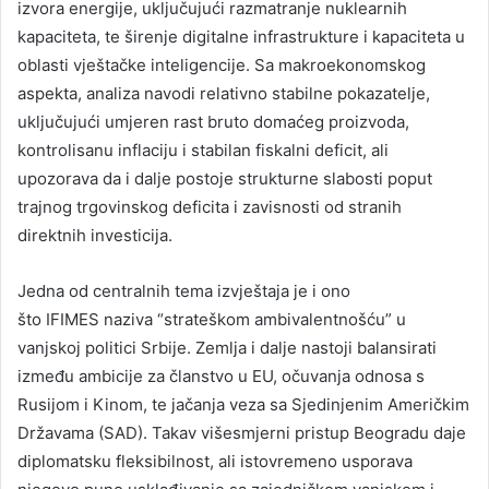
izvora energije, uključujući razmatranje nuklearnih
kapaciteta, te širenje digitalne infrastrukture i kapaciteta u
oblasti vještačke inteligencije. Sa makroekonomskog
aspekta, analiza navodi relativno stabilne pokazatelje,
uključujući umjeren rast bruto domaćeg proizvoda,
kontrolisanu inflaciju i stabilan fiskalni deficit, ali
upozorava da i dalje postoje strukturne slabosti poput
trajnog trgovinskog deficita i zavisnosti od stranih
direktnih investicija.
Jedna od centralnih tema izvještaja je i ono
što IFIMES naziva “strateškom ambivalentnošću” u
vanjskoj politici Srbije. Zemlja i dalje nastoji balansirati
između ambicije za članstvo u EU, očuvanja odnosa s
Rusijom i Kinom, te jačanja veza sa Sjedinjenim Američkim
Državama (SAD). Takav višesmjerni pristup Beogradu daje
diplomatsku fleksibilnost, ali istovremeno usporava