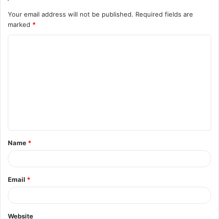
Your email address will not be published.
Required fields are
marked
*
C
o
m
m
e
n
t
Name
*
*
Email
*
Website