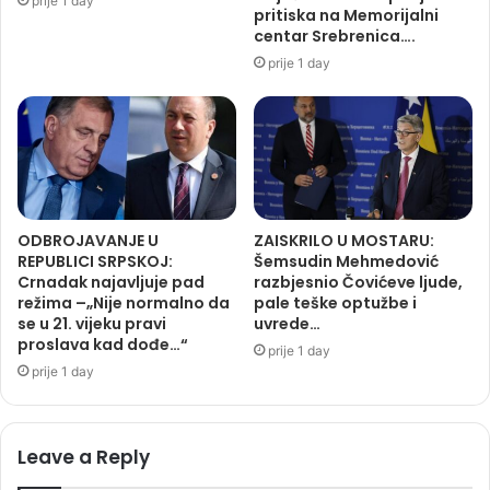
prije 1 day
pritiska na Memorijalni
centar Srebrenica….
prije 1 day
ODBROJAVANJE U
ZAISKRILO U MOSTARU:
REPUBLICI SRPSKOJ:
Šemsudin Mehmedović
Crnadak najavljuje pad
razbjesnio Čovićeve ljude,
režima –„Nije normalno da
pale teške optužbe i
se u 21. vijeku pravi
uvrede…
proslava kad dođe…“
prije 1 day
prije 1 day
Leave a Reply