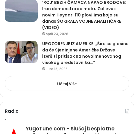
‘ROJ’ BRZIH ČAMACA NAPAO BRODOVE:
Iran demonstrirao moć u Zaljevu s
novim Heydar-110 plovilima koja su
danas ŠOKIRALA VOJNE ANALITIČARE
(VIDEO)
April 23, 2026
UPOZORENJE IZ AMERIKE: „Šire se glasine
da će Sjedinjene Američke Države
izvršiti pritisak na novoimenovanog
visokog predstavnika…“
June 15, 2026
Učitaj Više
Radio
YugoTune.com - Slušaj besplatno