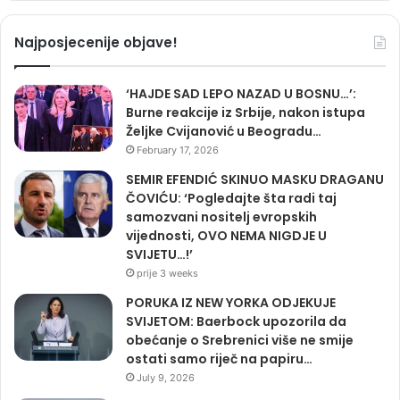
Najposjecenije objave!
‘HAJDE SAD LEPO NAZAD U BOSNU…’:
Burne reakcije iz Srbije, nakon istupa
Željke Cvijanović u Beogradu…
February 17, 2026
SEMIR EFENDIĆ SKINUO MASKU DRAGANU
ČOVIĆU: ‘Pogledajte šta radi taj
samozvani nositelj evropskih
vijednosti, OVO NEMA NIGDJE U
SVIJETU…!’
prije 3 weeks
PORUKA IZ NEW YORKA ODJEKUJE
SVIJETOM: Baerbock upozorila da
obećanje o Srebrenici više ne smije
ostati samo riječ na papiru…
July 9, 2026