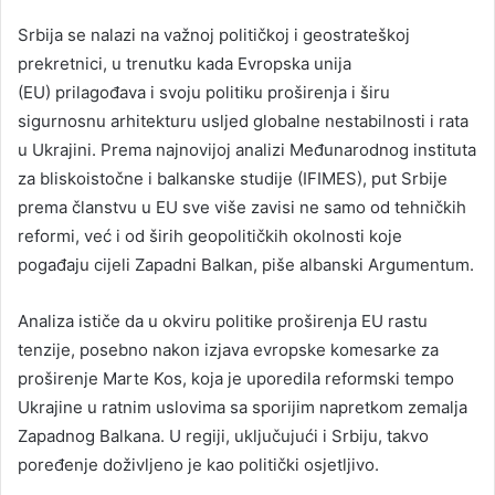
Srbija se nalazi na važnoj političkoj i geostrateškoj
prekretnici, u trenutku kada Evropska unija
(EU) prilagođava i svoju politiku proširenja i širu
sigurnosnu arhitekturu usljed globalne nestabilnosti i rata
u Ukrajini. Prema najnovijoj analizi Međunarodnog instituta
za bliskoistočne i balkanske studije (IFIMES), put Srbije
prema članstvu u EU sve više zavisi ne samo od tehničkih
reformi, već i od širih geopolitičkih okolnosti koje
pogađaju cijeli Zapadni Balkan, piše albanski Argumentum.
Analiza ističe da u okviru politike proširenja EU rastu
tenzije, posebno nakon izjava evropske komesarke za
proširenje Marte Kos, koja je uporedila reformski tempo
Ukrajine u ratnim uslovima sa sporijim napretkom zemalja
Zapadnog Balkana. U regiji, uključujući i Srbiju, takvo
poređenje doživljeno je kao politički osjetljivo.