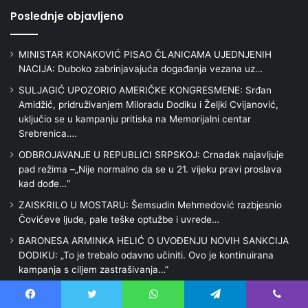
Poslednje objavljeno
MINISTAR KONAKOVIĆ PISAO ČLANICAMA UJEDNJENIH
NACIJA: Duboko zabrinjavajuća događanja vezana uz…
SULJAGIĆ UPOZORIO AMERIČKE KONGRESMENE: Srđan
Amidžić, pridruživanjem Miloradu Dodiku i Željki Cvijanović,
uključio se u kampanju pritiska na Memorijalni centar
Srebrenica….
ODBROJAVANJE U REPUBLICI SRPSKOJ: Crnadak najavljuje
pad režima –„Nije normalno da se u 21. vijeku pravi proslava
kad dođe…“
ZAISKRILO U MOSTARU: Šemsudin Mehmedović razbjesnio
Čovićeve ljude, pale teške optužbe i uvrede…
BARONESA ARMINKA HELIĆ O UVOĐENJU NOVIH SANKCIJA
DODIKU: „To je trebalo odavno učiniti. Ovo je kontinuirana
kampanja s ciljem zastrašivanja…”
Trazilica
Facebook
Twitter
WhatsApp
Telegram
Viber