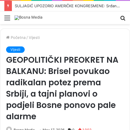
ODBROJAVANJE U REPUBLICI SRPSKOJ: Crnadak najavljuje pad režima –„Nije normalno da se u 21. vijeku pravi proslava kad dođe…“
Meni
Pr
Početna
/
Vijesti
Vijesti
GEOPOLITIČKI PREOKRET NA
BALKANU: Brisel povukao
radikalan potez prema
Srbiji, a tajni planovi o
podjeli Bosne ponovo pale
alarme
Bosna Media
May 17, 2026
0
1,002