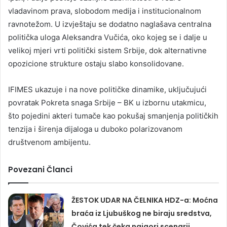
vladavinom prava, slobodom medija i institucionalnom
ravnotežom. U izvještaju se dodatno naglašava centralna
politička uloga Aleksandra Vučića, oko kojeg se i dalje u
velikoj mjeri vrti politički sistem Srbije, dok alternativne
opozicione strukture ostaju slabo konsolidovane.
IFIMES ukazuje i na nove političke dinamike, uključujući
povratak Pokreta snaga Srbije – BK u izbornu utakmicu,
što pojedini akteri tumače kao pokušaj smanjenja političkih
tenzija i širenja dijaloga u duboko polarizovanom
društvenom ambijentu.
Povezani Članci
ŽESTOK UDAR NA ČELNIKA HDZ-a: Moćna
braća iz Ljubuškog ne biraju sredstva,
Čovića tek čeka najgori scenarij…