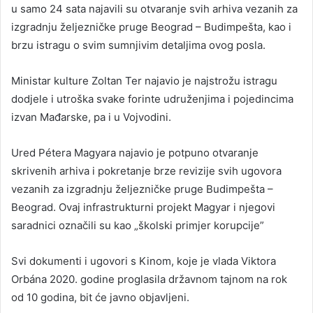
u samo 24 sata najavili su otvaranje svih arhiva vezanih za
izgradnju željezničke pruge Beograd – Budimpešta, kao i
brzu istragu o svim sumnjivim detaljima ovog posla.
Ministar kulture Zoltan Ter najavio je najstrožu istragu
dodjele i utroška svake forinte udruženjima i pojedincima
izvan Mađarske, pa i u Vojvodini.
Ured Pétera Magyara najavio je potpuno otvaranje
skrivenih arhiva i pokretanje brze revizije svih ugovora
vezanih za izgradnju željezničke pruge Budimpešta –
Beograd. Ovaj infrastrukturni projekt Magyar i njegovi
saradnici označili su kao „školski primjer korupcije”
Svi dokumenti i ugovori s Kinom, koje je vlada Viktora
Orbána 2020. godine proglasila državnom tajnom na rok
od 10 godina, bit će javno objavljeni.