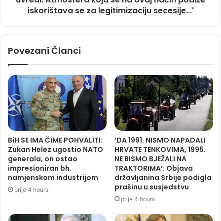
iskorištava se za legitimizaciju secesije...'
Povezani Članci
BiH SE IMA ČIME POHVALITI:
‘DA 1991. NISMO NAPADALI
Zukan Helez ugostio NATO
HRVATE TENKOVIMA, 1995.
generala, on ostao
NE BISMO BJEŽALI NA
impresioniran bh.
TRAKTORIMA’: Objava
namjenskom industrijom
državljanina Srbije podigla
prašinu u susjedstvu
prije 4 hours
prije 4 hours