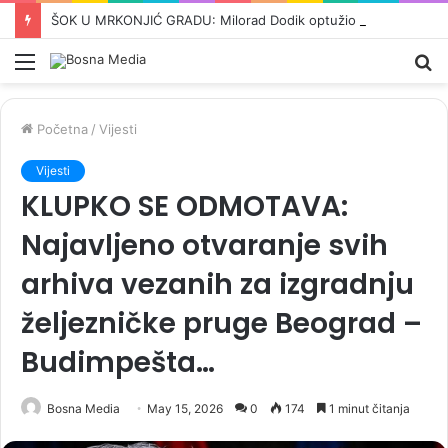
ŠOK U MRKONJIĆ GRADU: Milorad Dodik optužio Amerikance za sudjelovanje u genocidu…
Meni
Pr
Početna
/
Vijesti
Vijesti
KLUPKO SE ODMOTAVA:
Najavljeno otvaranje svih
arhiva vezanih za izgradnju
željezničke pruge Beograd –
Budimpešta…
Bosna Media
May 15, 2026
0
174
1 minut čitanja