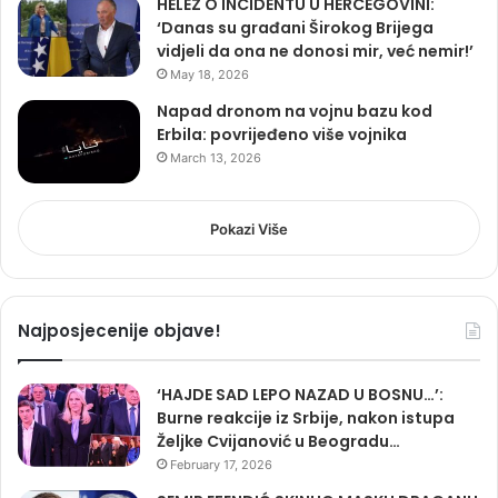
HELEZ O INCIDENTU U HERCEGOVINI:
‘Danas su građani Širokog Brijega
vidjeli da ona ne donosi mir, već nemir!’
May 18, 2026
Napad dronom na vojnu bazu kod
Erbila: povrijeđeno više vojnika
March 13, 2026
Pokazi Više
Najposjecenije objave!
‘HAJDE SAD LEPO NAZAD U BOSNU…’:
Burne reakcije iz Srbije, nakon istupa
Željke Cvijanović u Beogradu…
February 17, 2026