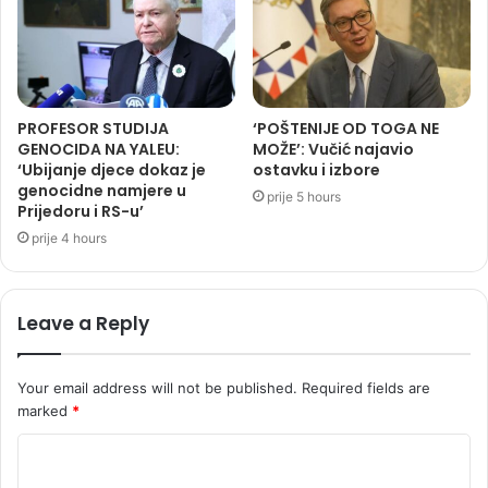
PROFESOR STUDIJA
‘POŠTENIJE OD TOGA NE
GENOCIDA NA YALEU:
MOŽE’: Vučić najavio
‘Ubijanje djece dokaz je
ostavku i izbore
genocidne namjere u
prije 5 hours
Prijedoru i RS-u’
prije 4 hours
Leave a Reply
Your email address will not be published.
Required fields are
marked
*
C
o