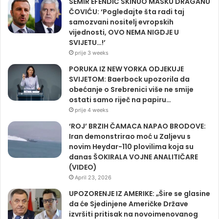
SEMIR EFENDIĆ SKINUO MASKU DRAGANU
ČOVIĆU: ‘Pogledajte šta radi taj
samozvani nositelj evropskih
vijednosti, OVO NEMA NIGDJE U
SVIJETU…!’
prije 3 weeks
PORUKA IZ NEW YORKA ODJEKUJE
SVIJETOM: Baerbock upozorila da
obećanje o Srebrenici više ne smije
ostati samo riječ na papiru…
prije 4 weeks
‘ROJ’ BRZIH ČAMACA NAPAO BRODOVE:
Iran demonstrirao moć u Zaljevu s
novim Heydar-110 plovilima koja su
danas ŠOKIRALA VOJNE ANALITIČARE
(VIDEO)
April 23, 2026
UPOZORENJE IZ AMERIKE: „Šire se glasine
da će Sjedinjene Američke Države
izvršiti pritisak na novoimenovanog