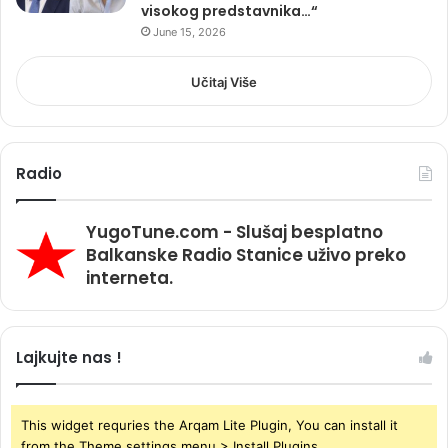
visokog predstavnika…“
June 15, 2026
Učitaj Više
Radio
YugoTune.com - Slušaj besplatno
Balkanske Radio Stanice uživo preko
interneta.
Lajkujte nas !
This widget requries the Arqam Lite Plugin, You can install it
from the Theme settings menu > Install Plugins.