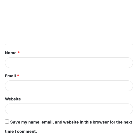
m
m
e
n
t
Name
*
*
Email
*
Website
Save my name, email, and website in this browser for the next
time I comment.