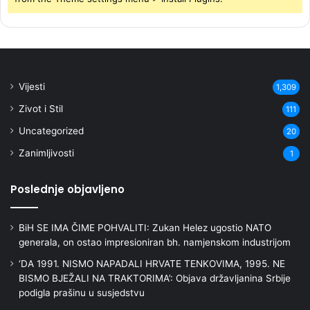
Vijesti
1,309
Zivot i Stil
111
Uncategorized
20
Zanimljivosti
1
Poslednje objavljeno
BiH SE IMA ČIME POHVALITI: Zukan Helez ugostio NATO
generala, on ostao impresioniran bh. namjenskom industrijom
‘DA 1991. NISMO NAPADALI HRVATE TENKOVIMA, 1995. NE
BISMO BJEŽALI NA TRAKTORIMA’: Objava državljanina Srbije
podigla prašinu u susjedstvu