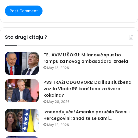
Sta drugi citaju ?
TEL AVIV U ŠOKU: Milanović spustio
rampu za novog ambasadora Izraela
May 18, 2026
PSS TRAŽI ODGOVORE: Da li su službena
vozila Vlade RS korištena za šverc
kokaina?
May 28, 2026
Iznenađujuće! Amerika poručila Bosni i
Hercegovini: Snađite se sami…
May 12, 2026