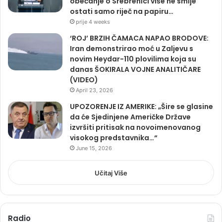
obećanje o Srebrenici više ne smije
ostati samo riječ na papiru…
prije 4 weeks
‘ROJ’ BRZIH ČAMACA NAPAO BRODOVE:
Iran demonstrirao moć u Zaljevu s
novim Heydar-110 plovilima koja su
danas ŠOKIRALA VOJNE ANALITIČARE
(VIDEO)
April 23, 2026
UPOZORENJE IZ AMERIKE: „Šire se glasine
da će Sjedinjene Američke Države
izvršiti pritisak na novoimenovanog
visokog predstavnika…“
June 15, 2026
Učitaj Više
Radio