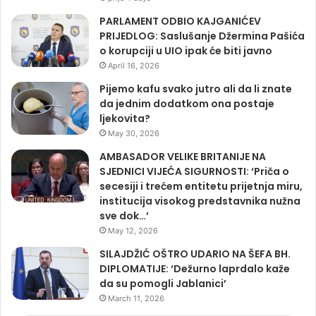
PARLAMENT ODBIO KAJGANIĆEV
PRIJEDLOG: Saslušanje Džermina Pašića
o korupciji u UIO ipak će biti javno
April 16, 2026
Pijemo kafu svako jutro ali da li znate
da jednim dodatkom ona postaje
ljekovita?
May 30, 2026
AMBASADOR VELIKE BRITANIJE NA
SJEDNICI VIJEĆA SIGURNOSTI: ‘Priča o
secesiji i trećem entitetu prijetnja miru,
institucija visokog predstavnika nužna
sve dok…’
May 12, 2026
SILAJDŽIĆ OŠTRO UDARIO NA ŠEFA BH.
DIPLOMATIJE: ‘Dežurno laprdalo kaže
da su pomogli Jablanici’
March 11, 2026