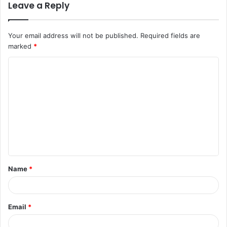
Leave a Reply
Your email address will not be published.
Required fields are
marked
*
C
o
m
m
e
n
t
Name
*
*
Email
*