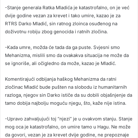
-Stanje generala Ratka Mladića je katastrofalno, on je već
dvije godine vezan za krevet i tako umire, kazao je za
RTRS Darko Mladić, sin ratnog zloinca osuđenog na
doživotnu robiju zbog genocida i ratnih zločina.
-Kada umre, možda će tada da ga puste. Svjesni smo
Mehanizma, mislili smo da ovakakva situacija ne može da
se ignoriše, ali očigledno da može, kazao je Mladić.
Komentirajući odbijanja haškog Mehanizma da ratni
zločinac Mladić bude pušten na slobodu iz humanitarnih
razloga, njegov sin Darko ističe da su dobili objašnjenje da
tamo dobija najbolju moguću njegu, što, kaže nije istina.
-Upravo zahvaljujući toj “njezi” je u ovakvom stanju. Stanje
mog oca je katastrofalno, on umire tamo u Hagu. Ne može
da govori, vezan je za krevet dvije godine, ne prepoznaje