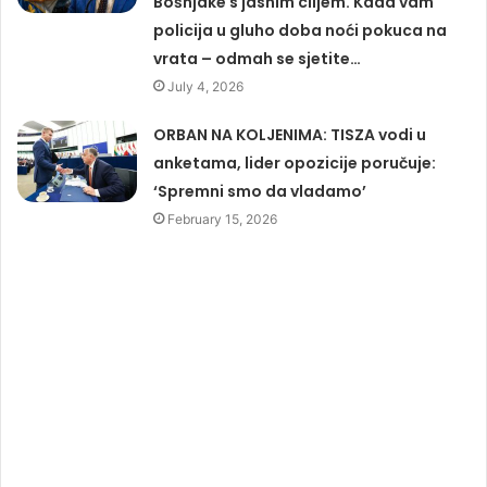
Bošnjake s jasnim ciljem. Kada vam
policija u gluho doba noći pokuca na
vrata – odmah se sjetite…
July 4, 2026
ORBAN NA KOLJENIMA: TISZA vodi u
anketama, lider opozicije poručuje:
‘Spremni smo da vladamo’
February 15, 2026