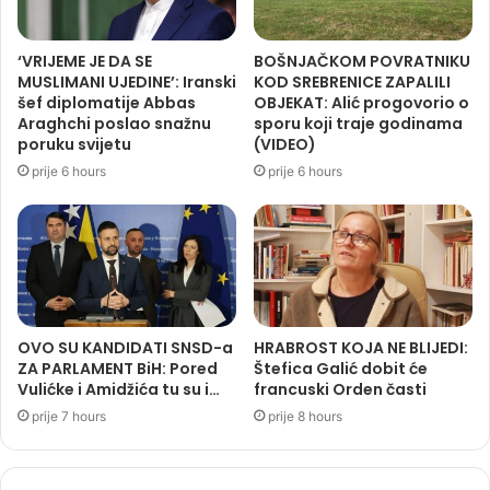
‘VRIJEME JE DA SE
BOŠNJAČKOM POVRATNIKU
MUSLIMANI UJEDINE’: Iranski
KOD SREBRENICE ZAPALILI
šef diplomatije Abbas
OBJEKAT: Alić progovorio o
Araghchi poslao snažnu
sporu koji traje godinama
poruku svijetu
(VIDEO)
prije 6 hours
prije 6 hours
OVO SU KANDIDATI SNSD-a
HRABROST KOJA NE BLIJEDI:
ZA PARLAMENT BiH: Pored
Štefica Galić dobit će
Vulićke i Amidžića tu su i…
francuski Orden časti
prije 7 hours
prije 8 hours