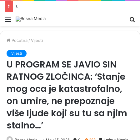
OVO SU KANDIDATI SNSD-a ZA PARLAMENT BiH: Pored Vulićke i Amidžića tu su i…
Meni
Pr
Početna
/
Vijesti
Vijesti
U PROGRAM SE JAVIO SIN
RATNOG ZLOČINCA: ‘Stanje
mog oca je katastrofalno,
on umire, ne prepoznaje
više ljude koji su tu sa njim
stalno…’
Bosna Media
May 15, 2026
0
288
1 minut čitanja