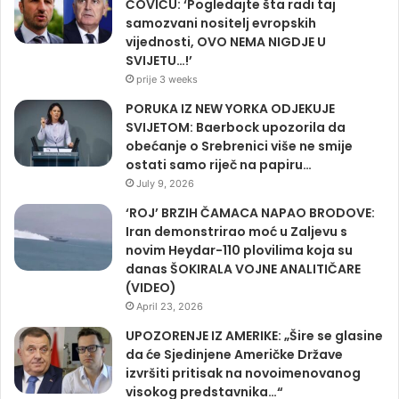
ČOVIĆU: ‘Pogledajte šta radi taj
samozvani nositelj evropskih
vijednosti, OVO NEMA NIGDJE U
SVIJETU…!’
prije 3 weeks
PORUKA IZ NEW YORKA ODJEKUJE
SVIJETOM: Baerbock upozorila da
obećanje o Srebrenici više ne smije
ostati samo riječ na papiru…
July 9, 2026
‘ROJ’ BRZIH ČAMACA NAPAO BRODOVE:
Iran demonstrirao moć u Zaljevu s
novim Heydar-110 plovilima koja su
danas ŠOKIRALA VOJNE ANALITIČARE
(VIDEO)
April 23, 2026
UPOZORENJE IZ AMERIKE: „Šire se glasine
da će Sjedinjene Američke Države
izvršiti pritisak na novoimenovanog
visokog predstavnika…“