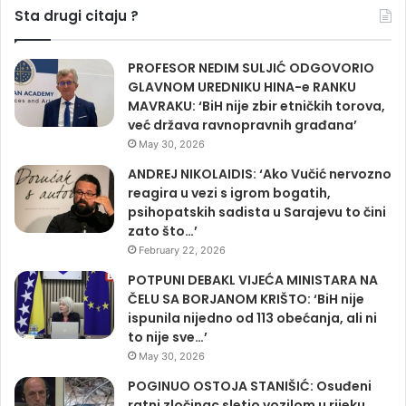
Sta drugi citaju ?
PROFESOR NEDIM SULJIĆ ODGOVORIO
GLAVNOM UREDNIKU HINA-e RANKU
MAVRAKU: ‘BiH nije zbir etničkih torova,
već država ravnopravnih građana’
May 30, 2026
ANDREJ NIKOLAIDIS: ‘Ako Vučić nervozno
reagira u vezi s igrom bogatih,
psihopatskih sadista u Sarajevu to čini
zato što…’
February 22, 2026
POTPUNI DEBAKL VIJEĆA MINISTARA NA
ČELU SA BORJANOM KRIŠTO: ‘BiH nije
ispunila nijedno od 113 obećanja, ali ni
to nije sve…’
May 30, 2026
POGINUO OSTOJA STANIŠIĆ: Osuđeni
ratni zločinac sletio vozilom u rijeku