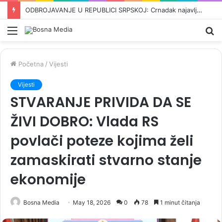
ZAISKRILO U MOSTARU: Šemsudin Mehmedović razbjesnio Čovićeve ljude, pale teške optužbe i uvrede…
Meni
Pr
Početna
/
Vijesti
Vijesti
STVARANJE PRIVIDA DA SE
ŽIVI DOBRO: Vlada RS
povlači poteze kojima želi
zamaskirati stvarno stanje
ekonomije
Bosna Media
May 18, 2026
0
78
1 minut čitanja