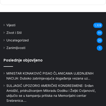
Vijesti
1,328
Zivot i Stil
111
Uncategorized
20
Zanimljivosti
1
Poslednje objavljeno
MINISTAR KONAKOVIĆ PISAO ČLANICAMA UJEDNJENIH
NACIJA: Duboko zabrinjavajuća događanja vezana uz…
SULJAGIĆ UPOZORIO AMERIČKE KONGRESMENE: Srđan
Amidžić, pridruživanjem Miloradu Dodiku i Željki Cvijanović,
uključio se u kampanju pritiska na Memorijalni centar
Srebrenica….