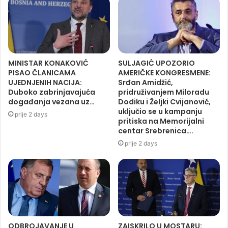
MINISTAR KONAKOVIĆ
SULJAGIĆ UPOZORIO
PISAO ČLANICAMA
AMERIČKE KONGRESMENE:
UJEDNJENIH NACIJA:
Srđan Amidžić,
Duboko zabrinjavajuća
pridruživanjem Miloradu
događanja vezana uz…
Dodiku i Željki Cvijanović,
uključio se u kampanju
prije 2 days
pritiska na Memorijalni
centar Srebrenica….
prije 2 days
ODBROJAVANJE U
ZAISKRILO U MOSTARU: