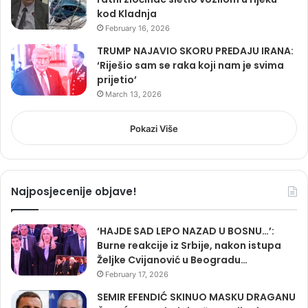
kod Kladnja
February 16, 2026
TRUMP NAJAVIO SKORU PREDAJU IRANA:
‘Riješio sam se raka koji nam je svima
prijetio’
March 13, 2026
Pokazi Više
Najposjecenije objave!
‘HAJDE SAD LEPO NAZAD U BOSNU…’:
Burne reakcije iz Srbije, nakon istupa
Željke Cvijanović u Beogradu…
February 17, 2026
SEMIR EFENDIĆ SKINUO MASKU DRAGANU