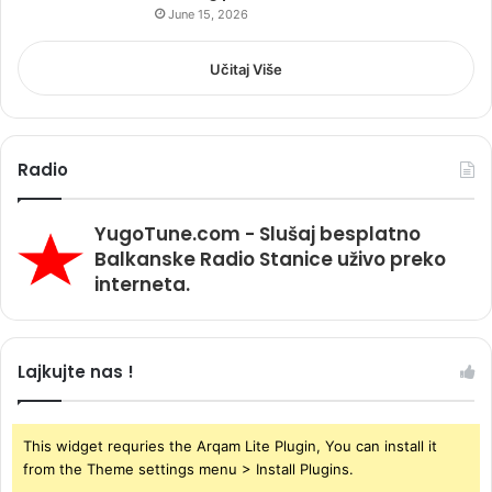
June 15, 2026
Učitaj Više
Radio
YugoTune.com - Slušaj besplatno
Balkanske Radio Stanice uživo preko
interneta.
Lajkujte nas !
This widget requries the Arqam Lite Plugin, You can install it
from the Theme settings menu > Install Plugins.