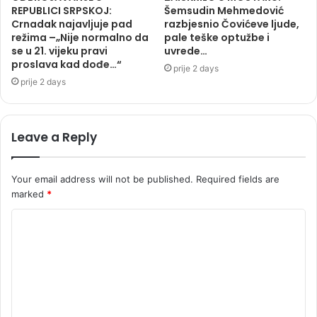
REPUBLICI SRPSKOJ:
Šemsudin Mehmedović
Crnadak najavljuje pad
razbjesnio Čovićeve ljude,
režima –„Nije normalno da
pale teške optužbe i
se u 21. vijeku pravi
uvrede…
proslava kad dođe…“
prije 2 days
prije 2 days
Leave a Reply
Your email address will not be published.
Required fields are
marked
*
C
o
m
m
e