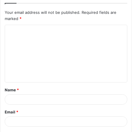
Your email address will not be published.
Required fields are
marked
*
C
o
m
m
e
n
t
Name
*
*
Email
*