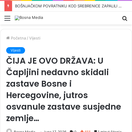
OVO SU KANDIDATI SNSD-a ZA PARLAMENT BiH: Pored Vulićke i Amidžića tu su i…
Meni
Pr
Početna
/
Vijesti
Vijesti
ČIJA JE OVO DRŽAVA: U
Čapljini nedavno skidali
zastave Bosne i
Hercegovine, jutros
osvanule zastave susjedne
zemlje…
Bosna Media
June 17, 2026
0
655
1 minut čitanja