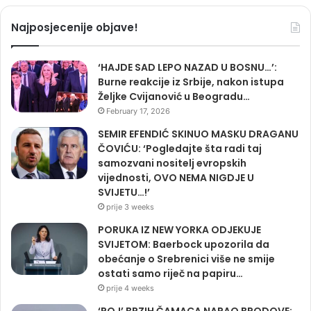
Najposjecenije objave!
‘HAJDE SAD LEPO NAZAD U BOSNU…’:
Burne reakcije iz Srbije, nakon istupa
Željke Cvijanović u Beogradu…
February 17, 2026
SEMIR EFENDIĆ SKINUO MASKU DRAGANU
ČOVIĆU: ‘Pogledajte šta radi taj
samozvani nositelj evropskih
vijednosti, OVO NEMA NIGDJE U
SVIJETU…!’
prije 3 weeks
PORUKA IZ NEW YORKA ODJEKUJE
SVIJETOM: Baerbock upozorila da
obećanje o Srebrenici više ne smije
ostati samo riječ na papiru…
prije 4 weeks
‘ROJ’ BRZIH ČAMACA NAPAO BRODOVE: