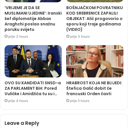
‘VRIJEME JE DA SE
BOŠNJAČKOM POVRATNIKU
MUSLIMANI UJEDINE’: Iranski
KOD SREBRENICE ZAPALILI
šef diplomatije Abbas
OBJEKAT: Alić progovorio o
Araghchi poslao snažnu
sporu koji traje godinama
poruku svijetu
(VIDEO)
prije 3 hours
prije 3 hours
OVO SU KANDIDATI SNSD-a
HRABROST KOJA NE BLIJEDI:
ZA PARLAMENT BiH: Pored
Štefica Galić dobit će
Vulićke i Amidžića tu su i…
francuski Orden časti
prije 4 hours
prije 5 hours
Leave a Reply