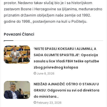
prostor. Nedavno takav slučaj bio je i sa historijskom
zastavom Bosne i Hercegovine sa ljiljanima, međunarodno
priznatim državnim obilježjem naše zemlje od 1992.
godine do 1998., postavljenom na kuli u Počitelju.
Povezani Članci
‘NISTE SPASILI KOKSARU I ALUMINIJ, A
SADA GLUMITE SPASITELJE’: Opozicija
sasula u lice Vladi FBiH teške optužbe
zbog privrednog kolapsa
June 8, 2026
NEDŽAD AJNADŽIĆ OŠTRO O STANJU U
GRASU: Odgovorni su svi od direktora
do ministara…
February 23, 2026