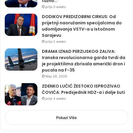
tužno…’
prije 3 weeks
DODIKOV PREDIZOBRNI CIRKUS: Od
prijetnji naoružanim specijalcima do
udomljavanja VSTV-a u Istočnom
Sarajevu
prije 2 weeks
DRAMA IZNAD PERZIJSKOG ZALIVA:
Iranska revolucionarna garda tvrdi da
je projektilima zbrisala američki dron i
pucala na F-35
May 26, 2026
ZDENKO LUČIĆ ŽESTOKO ISPROZIVAO
ČOVIĆA: Predsjednik HDZ-a i dalje šuti
prije 3 weeks
Pokazi Više