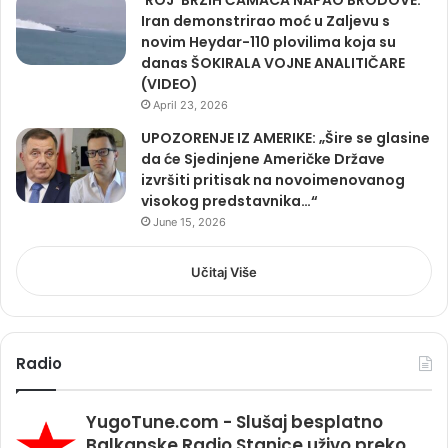
Iran demonstrirao moć u Zaljevu s
novim Heydar-110 plovilima koja su
danas ŠOKIRALA VOJNE ANALITIČARE
(VIDEO)
April 23, 2026
UPOZORENJE IZ AMERIKE: „Šire se glasine
da će Sjedinjene Američke Države
izvršiti pritisak na novoimenovanog
visokog predstavnika…“
June 15, 2026
Učitaj Više
Radio
YugoTune.com - Slušaj besplatno
Balkanske Radio Stanice uživo preko