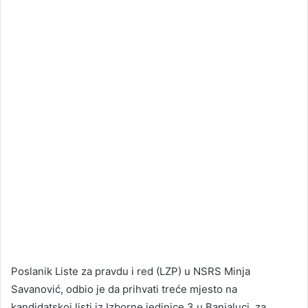
Poslanik Liste za pravdu i red (LZP) u NSRS Minja
Savanović, odbio je da prihvati treće mjesto na
kandidatskoj listi iz Izborne jedinice 3 u Banjaluci, za