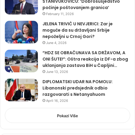
STANIVUKOVIĆU: ‘Dobrosusjedstvo
počinje poštovanjem granica’
February 11, 2026
JELENA TRIVIĆ U NEVJERICI: Zar je
moguće da su državljani Srbije
nepoželjni u Crnoj Gori?
June 4, 2026
“HDZ SE OBRAČUNAVA SA DRŽAVOM, A
ONI ŠUTE!”: Oštra reakcija iz DF-a zbog
uklanjanja zastava BiH u Čapljini…
June 13, 2026
DIPLOMATSKI UDAR NA POMOLU:
Libanonski predsjednik odbio
razgovarati s Netanyahuom
April 16, 2026
Pokazi Više