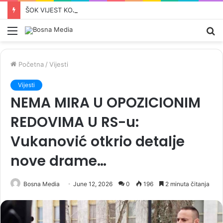
ŠOK VIJEST KOJA JE UZDRMALA SRBIJU: Vučićev djed iz Bugojna zvao se Ante
Meni
Pr
Početna
/
Vijesti
Vijesti
NEMA MIRA U OPOZICIONIM
REDOVIMA U RS-u:
Vukanović otkrio detalje
nove drame…
Bosna Media
June 12, 2026
0
196
2 minuta čitanja