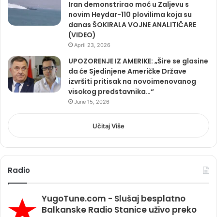
Iran demonstrirao moć u Zaljevu s
novim Heydar-110 plovilima koja su
danas ŠOKIRALA VOJNE ANALITIČARE
(VIDEO)
April 23, 2026
UPOZORENJE IZ AMERIKE: „Šire se glasine
da će Sjedinjene Američke Države
izvršiti pritisak na novoimenovanog
visokog predstavnika…“
June 15, 2026
Učitaj Više
Radio
YugoTune.com - Slušaj besplatno
Balkanske Radio Stanice uživo preko