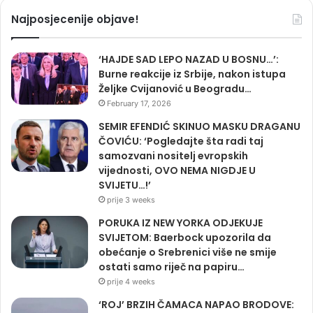
Najposjecenije objave!
‘HAJDE SAD LEPO NAZAD U BOSNU…’:
Burne reakcije iz Srbije, nakon istupa
Željke Cvijanović u Beogradu…
February 17, 2026
SEMIR EFENDIĆ SKINUO MASKU DRAGANU
ČOVIĆU: ‘Pogledajte šta radi taj
samozvani nositelj evropskih
vijednosti, OVO NEMA NIGDJE U
SVIJETU…!’
prije 3 weeks
PORUKA IZ NEW YORKA ODJEKUJE
SVIJETOM: Baerbock upozorila da
obećanje o Srebrenici više ne smije
ostati samo riječ na papiru…
prije 4 weeks
‘ROJ’ BRZIH ČAMACA NAPAO BRODOVE: