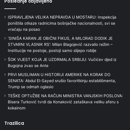
Poslednje objavljeno
ISPRAVLJENA VELIKA NEPRAVDA U MOSTARU: Inspekcija
poništila otkaze radnicima bošnjačke nacionalnosti, svi se
vraćaju na posao
‘SINIŠA KARAN JE OBIČNI FIKUS, A MILORAD DODIK JE
STVARNI VLASNIK RS’: Milan Blagojević razvalio režim –
Institucije ne postoje, postoji samo slijepo roblje
ŠOK VIJEST KOJA JE UZDRMALA SRBIJU: Vučićev djed iz
Bugojna zvao se Ante
PRVI MUSLIMAN U HISTORIJI AMERIKE NA KORAK DO
SENATA: Abdul El-Sayed srušio favoritkinju establišmenta,
Trump se odmah oglasio
TEŠKE OPTUŽBE NA RAČUN MINISTRA VANJSKIH POSLOVA:
Bisera Turković tvrdi da Konaković zataškava veliku aferu s
kokainom
Trazilica