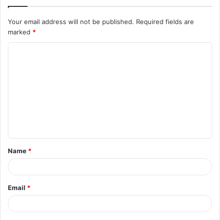
Your email address will not be published.
Required fields are
marked
*
C
o
m
m
e
n
t
Name
*
*
Email
*