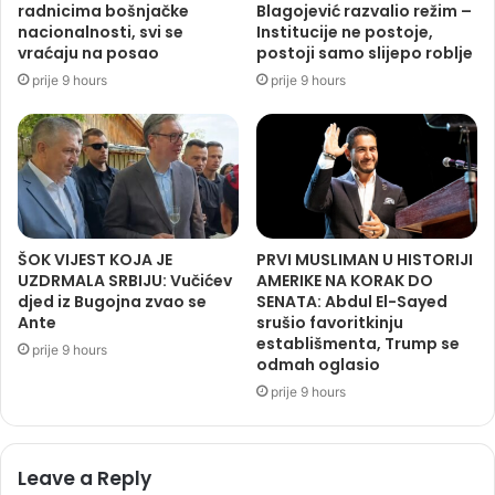
radnicima bošnjačke
Blagojević razvalio režim –
nacionalnosti, svi se
Institucije ne postoje,
vraćaju na posao
postoji samo slijepo roblje
prije 9 hours
prije 9 hours
ŠOK VIJEST KOJA JE
PRVI MUSLIMAN U HISTORIJI
UZDRMALA SRBIJU: Vučićev
AMERIKE NA KORAK DO
djed iz Bugojna zvao se
SENATA: Abdul El-Sayed
Ante
srušio favoritkinju
establišmenta, Trump se
prije 9 hours
odmah oglasio
prije 9 hours
Leave a Reply