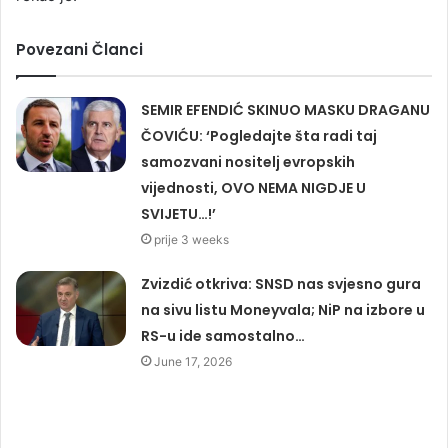
Povezani Članci
SEMIR EFENDIĆ SKINUO MASKU DRAGANU
ČOVIĆU: ‘Pogledajte šta radi taj
samozvani nositelj evropskih
vijednosti, OVO NEMA NIGDJE U
SVIJETU…!’
prije 3 weeks
Zvizdić otkriva: SNSD nas svjesno gura
na sivu listu Moneyvala; NiP na izbore u
RS-u ide samostalno…
June 17, 2026