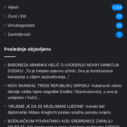
Vijesti
1,324
Zivot i Stil
111
Uncategorized
20
Zanimljivosti
1
Poslednje objavljeno
BARONESA ARMINKA HELIĆ O UVOĐENJU NOVIH SANKCIJA
DODIKU: „To je trebalo odavno učiniti. Ovo je kontinuirana
kampanja s ciljem zastrašivanja…”
NOVI SKANDAL TRESE REPUBLIKU SRPSKU: Vukanović otkrio
detalje velike tajne nagodbe Dodika i Stanivukovića, u sve je
umiješan i Vučić…
‘VRIJEME JE DA SE MUSLIMANI UJEDINE’: Iranski šef
diplomatije Abbas Araghchi poslao snažnu poruku svijetu
BOŠNJAČKOM POVRATNIKU KOD SREBRENICE ZAPALILI