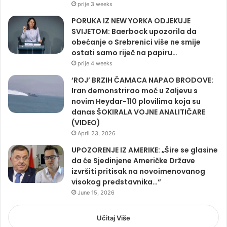
prije 3 weeks
PORUKA IZ NEW YORKA ODJEKUJE
SVIJETOM: Baerbock upozorila da
obećanje o Srebrenici više ne smije
ostati samo riječ na papiru…
prije 4 weeks
‘ROJ’ BRZIH ČAMACA NAPAO BRODOVE:
Iran demonstrirao moć u Zaljevu s
novim Heydar-110 plovilima koja su
danas ŠOKIRALA VOJNE ANALITIČARE
(VIDEO)
April 23, 2026
UPOZORENJE IZ AMERIKE: „Šire se glasine
da će Sjedinjene Američke Države
izvršiti pritisak na novoimenovanog
visokog predstavnika…“
June 15, 2026
Učitaj Više