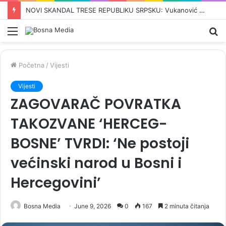
‘VRIJEME JE DA SE MUSLIMANI UJEDINE’: Iranski šef diplomatije Abbas Araghchi poslao snažnu poruku svijetu
Meni
Pr
Početna
/
Vijesti
Vijesti
ZAGOVARAČ POVRATKA
TAKOZVANE ‘HERCEG-
BOSNE’ TVRDI: ‘Ne postoji
većinski narod u Bosni i
Hercegovini’
Bosna Media
June 9, 2026
0
167
2 minuta čitanja