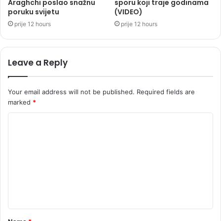
Araghchi poslao snažnu
sporu koji traje godinama
poruku svijetu
(VIDEO)
prije 12 hours
prije 12 hours
Leave a Reply
Your email address will not be published.
Required fields are
marked
*
C
o
m
m
e
n
t