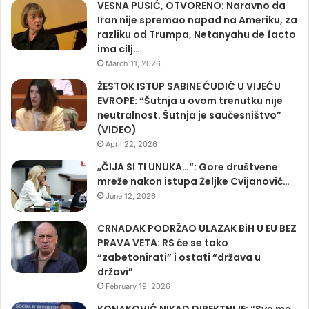
VESNA PUSIĆ, OTVORENO: Naravno da
Iran nije spremao napad na Ameriku, za
razliku od Trumpa, Netanyahu de facto
ima cilj…
March 11, 2026
ŽESTOK ISTUP SABINE ĆUDIĆ U VIJEĆU
EVROPE: “Šutnja u ovom trenutku nije
neutralnost. Šutnja je saučesništvo”
(VIDEO)
April 22, 2026
„ČIJA SI TI UNUKA…“: Gore društvene
mreže nakon istupa Željke Cvijanović…
June 12, 2026
CRNADAK PODRŽAO ULAZAK BiH U EU BEZ
PRAVA VETA: RS će se tako
“zabetonirati” i ostati “država u
državi”
February 19, 2026