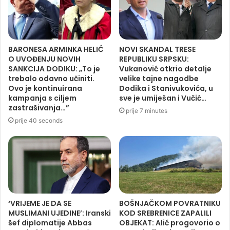
BARONESA ARMINKA HELIĆ
NOVI SKANDAL TRESE
O UVOĐENJU NOVIH
REPUBLIKU SRPSKU:
SANKCIJA DODIKU: „To je
Vukanović otkrio detalje
trebalo odavno učiniti.
velike tajne nagodbe
Ovo je kontinuirana
Dodika i Stanivukovića, u
kampanja s ciljem
sve je umiješan i Vučić…
zastrašivanja…”
prije 7 minutes
prije 40 seconds
‘VRIJEME JE DA SE
BOŠNJAČKOM POVRATNIKU
MUSLIMANI UJEDINE’: Iranski
KOD SREBRENICE ZAPALILI
šef diplomatije Abbas
OBJEKAT: Alić progovorio o