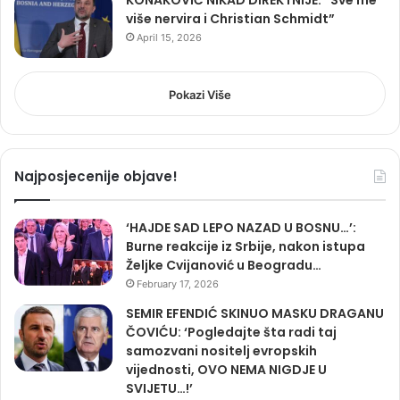
KONAKOVIĆ NIKAD DIREKTNIJE: “Sve me
više nervira i Christian Schmidt”
April 15, 2026
Pokazi Više
Najposjecenije objave!
‘HAJDE SAD LEPO NAZAD U BOSNU…’:
Burne reakcije iz Srbije, nakon istupa
Željke Cvijanović u Beogradu…
February 17, 2026
SEMIR EFENDIĆ SKINUO MASKU DRAGANU
ČOVIĆU: ‘Pogledajte šta radi taj
samozvani nositelj evropskih
vijednosti, OVO NEMA NIGDJE U
SVIJETU…!’