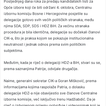
Posljednjeg dana roka za predaju kandidatskih listi za
Opće izbore koji će biti održani 4. oktobra, Centralnu
izbornu komisiju Bosne i Hercegovine posjetile su
delegacije gotovo svih većih političkih stranaka, među
njima SDA, SDP, SDS i HDZ BiH. Za većinu stranaka
procedura je bila identična, delegacije su dočekali članovi
CIK-a, što je praksa kojom se pokazuje institucionalna
neutralnost i jednak odnos prema svim političkim
subjektima.
Međutim, kada je riječ o delegaciji HDZ-a BiH, stvari su se,
prema saznanjima Patrije, odvijale drugačije.
Naime, generalni sekretar CIK-a Goran Mišković, prema
informacijama kojima raspolaže Patria, o dolasku
delegacije HDZ-a nije obavijestio sve članove Centralne
izborne komisije, već isključivo Irenu Hadžiabdić. Da je
riječ o izdvojenom prijemu potvrđuje i videosnimak koji je