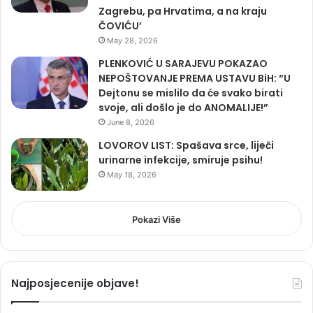
Zagrebu, pa Hrvatima, a na kraju
ČOVIĆU’
May 28, 2026
PLENKOVIĆ U SARAJEVU POKAZAO
NEPOŠTOVANJE PREMA USTAVU BiH: “U
Dejtonu se mislilo da će svako birati
svoje, ali došlo je do ANOMALIJE!”
June 8, 2026
LOVOROV LIST: Spašava srce, liječi
urinarne infekcije, smiruje psihu!
May 18, 2026
Pokazi Više
Najposjecenije objave!