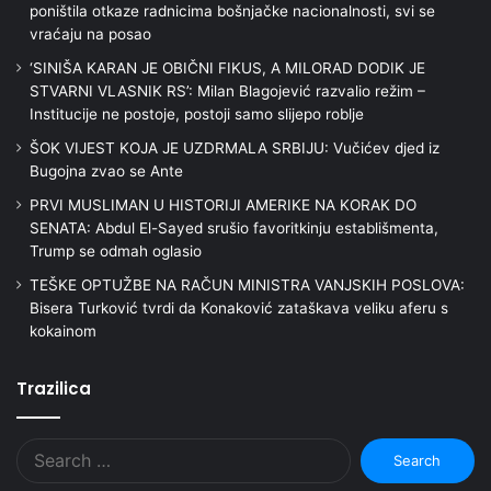
poništila otkaze radnicima bošnjačke nacionalnosti, svi se
vraćaju na posao
‘SINIŠA KARAN JE OBIČNI FIKUS, A MILORAD DODIK JE
STVARNI VLASNIK RS’: Milan Blagojević razvalio režim –
Institucije ne postoje, postoji samo slijepo roblje
ŠOK VIJEST KOJA JE UZDRMALA SRBIJU: Vučićev djed iz
Bugojna zvao se Ante
PRVI MUSLIMAN U HISTORIJI AMERIKE NA KORAK DO
SENATA: Abdul El-Sayed srušio favoritkinju establišmenta,
Trump se odmah oglasio
TEŠKE OPTUŽBE NA RAČUN MINISTRA VANJSKIH POSLOVA:
Bisera Turković tvrdi da Konaković zataškava veliku aferu s
kokainom
Trazilica
Search
for: