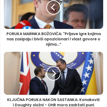
PORUKA MARINKA BOŽOVIĆA: "Prljave igre kojima
nas zasipaju i bivši opozicionari i vlast govore o
njima...“
KLJUČNA PORUKA NAKON SASTANKA: Konaković
i Doughty složni - OHR mora zadržati puni