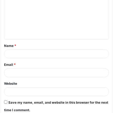
o
m
m
e
n
t
Name
*
*
Email
*
Website
Save my name, email, and website in this browser for the next
time I comment.