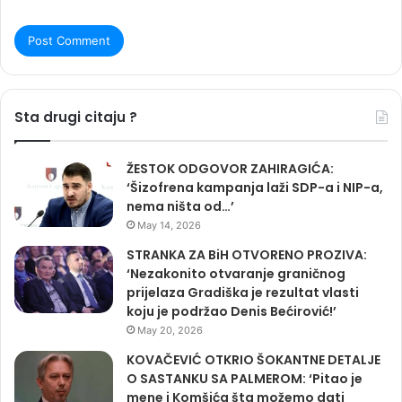
Sta drugi citaju ?
ŽESTOK ODGOVOR ZAHIRAGIĆA:
‘Šizofrena kampanja laži SDP-a i NIP-a,
nema ništa od…’
May 14, 2026
STRANKA ZA BiH OTVORENO PROZIVA:
‘Nezakonito otvaranje graničnog
prijelaza Gradiška je rezultat vlasti
koju je podržao Denis Bećirović!’
May 20, 2026
KOVAČEVIĆ OTKRIO ŠOKANTNE DETALJE
O SASTANKU SA PALMEROM: ‘Pitao je
mene i Komšića šta možemo dati