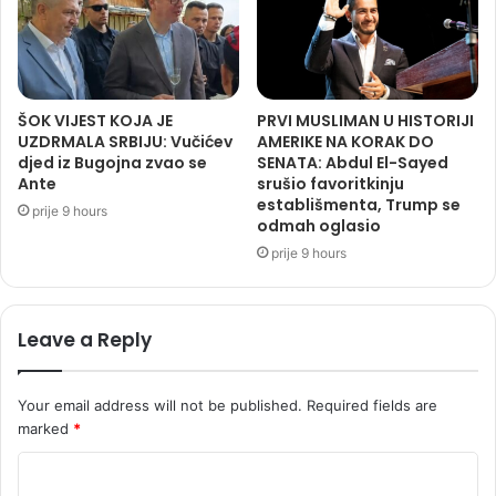
ŠOK VIJEST KOJA JE
PRVI MUSLIMAN U HISTORIJI
UZDRMALA SRBIJU: Vučićev
AMERIKE NA KORAK DO
djed iz Bugojna zvao se
SENATA: Abdul El-Sayed
Ante
srušio favoritkinju
establišmenta, Trump se
prije 9 hours
odmah oglasio
prije 9 hours
Leave a Reply
Your email address will not be published.
Required fields are
marked
*
C