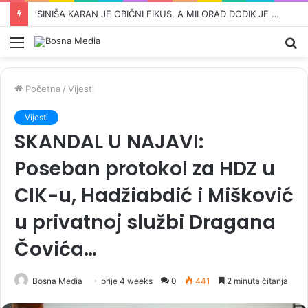
ŠOK VIJEST KOJA JE UZDRMALA SRBIJU: Vučićev djed iz Bugojna zvao se Ante
Meni
Pr
Početna
/
Vijesti
Vijesti
SKANDAL U NAJAVI:
Poseban protokol za HDZ u
CIK-u, Hadžiabdić i Mišković
u privatnoj službi Dragana
Čovića…
Bosna Media
prije 4 weeks
0
441
2 minuta čitanja