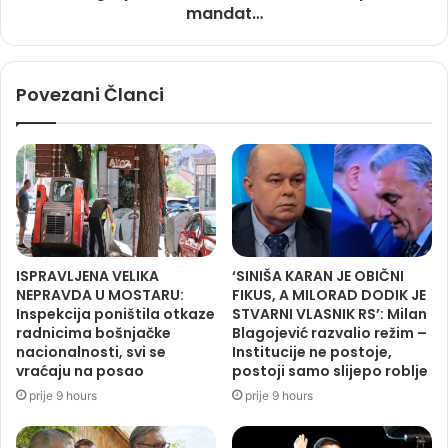
mandat…
Povezani Članci
ISPRAVLJENA VELIKA
‘SINIŠA KARAN JE OBIČNI
NEPRAVDA U MOSTARU:
FIKUS, A MILORAD DODIK JE
Inspekcija poništila otkaze
STVARNI VLASNIK RS’: Milan
radnicima bošnjačke
Blagojević razvalio režim –
nacionalnosti, svi se
Institucije ne postoje,
vraćaju na posao
postoji samo slijepo roblje
prije 9 hours
prije 9 hours