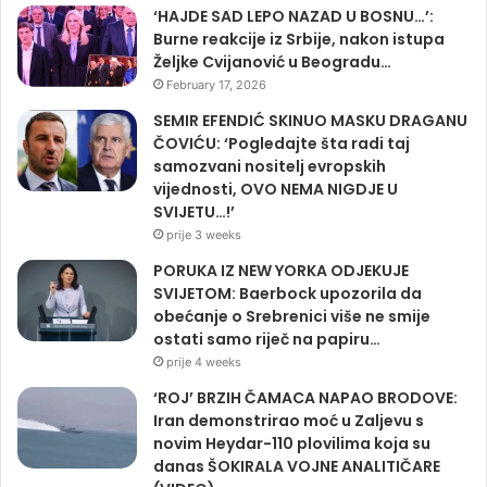
‘HAJDE SAD LEPO NAZAD U BOSNU…’:
Burne reakcije iz Srbije, nakon istupa
Željke Cvijanović u Beogradu…
February 17, 2026
SEMIR EFENDIĆ SKINUO MASKU DRAGANU
ČOVIĆU: ‘Pogledajte šta radi taj
samozvani nositelj evropskih
vijednosti, OVO NEMA NIGDJE U
SVIJETU…!’
prije 3 weeks
PORUKA IZ NEW YORKA ODJEKUJE
SVIJETOM: Baerbock upozorila da
obećanje o Srebrenici više ne smije
ostati samo riječ na papiru…
prije 4 weeks
‘ROJ’ BRZIH ČAMACA NAPAO BRODOVE:
Iran demonstrirao moć u Zaljevu s
novim Heydar-110 plovilima koja su
danas ŠOKIRALA VOJNE ANALITIČARE