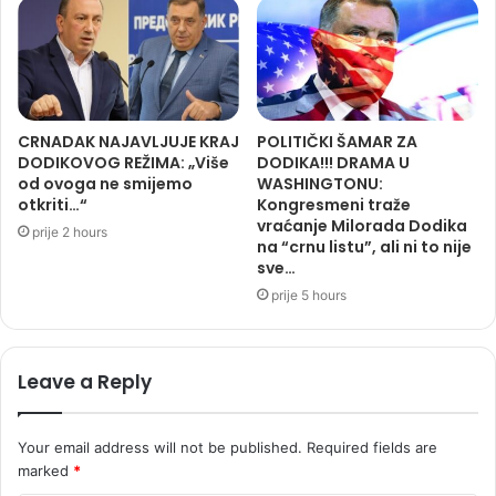
CRNADAK NAJAVLJUJE KRAJ
POLITIČKI ŠAMAR ZA
DODIKOVOG REŽIMA: „Više
DODIKA!!! DRAMA U
od ovoga ne smijemo
WASHINGTONU:
otkriti…“
Kongresmeni traže
vraćanje Milorada Dodika
prije 2 hours
na “crnu listu”, ali ni to nije
sve…
prije 5 hours
Leave a Reply
Your email address will not be published.
Required fields are
marked
*