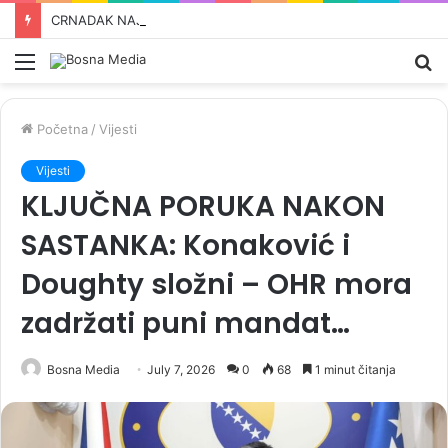
CRNADAK NAJAVLJUJE KRAJ DODIKOVOG REŽIMA: „Više od ovoga ne smijemo otkriti…“
Meni
Pr
Početna
/
Vijesti
Vijesti
KLJUČNA PORUKA NAKON
SASTANKA: Konaković i
Doughty složni – OHR mora
zadržati puni mandat…
Bosna Media
July 7, 2026
0
68
1 minut čitanja