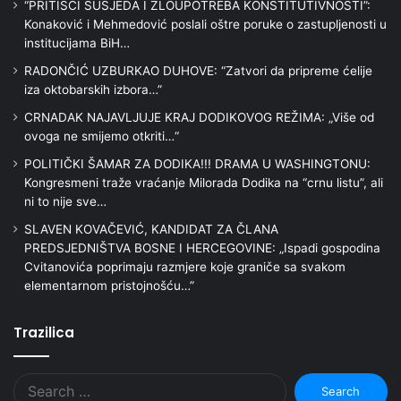
“PRITISCI SUSJEDA I ZLOUPOTREBA KONSTITUTIVNOSTI”:
Konaković i Mehmedović poslali oštre poruke o zastupljenosti u
institucijama BiH…
RADONČIĆ UZBURKAO DUHOVE: “Zatvori da pripreme ćelije
iza oktobarskih izbora…”
CRNADAK NAJAVLJUJE KRAJ DODIKOVOG REŽIMA: „Više od
ovoga ne smijemo otkriti…“
POLITIČKI ŠAMAR ZA DODIKA!!! DRAMA U WASHINGTONU:
Kongresmeni traže vraćanje Milorada Dodika na “crnu listu”, ali
ni to nije sve…
SLAVEN KOVAČEVIĆ, KANDIDAT ZA ČLANA
PREDSJEDNIŠTVA BOSNE I HERCEGOVINE: „Ispadi gospodina
Cvitanovića poprimaju razmjere koje graniče sa svakom
elementarnom pristojnošću…”
Trazilica
Search
for: