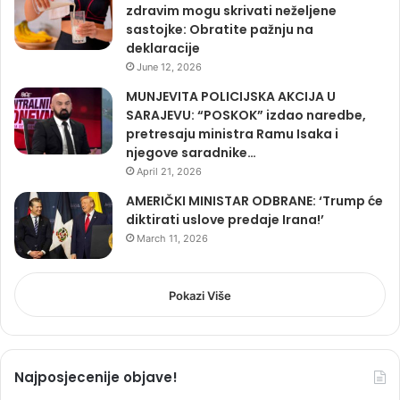
zdravim mogu skrivati neželjene
sastojke: Obratite pažnju na
deklaracije
June 12, 2026
MUNJEVITA POLICIJSKA AKCIJA U
SARAJEVU: “POSKOK” izdao naredbe,
pretresaju ministra Ramu Isaka i
njegove saradnike…
April 21, 2026
AMERIČKI MINISTAR ODBRANE: ‘Trump će
diktirati uslove predaje Irana!’
March 11, 2026
Pokazi Više
Najposjecenije objave!