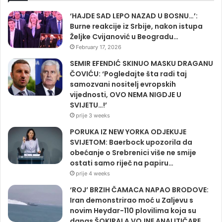
‘HAJDE SAD LEPO NAZAD U BOSNU…’:
Burne reakcije iz Srbije, nakon istupa
Željke Cvijanović u Beogradu…
February 17, 2026
SEMIR EFENDIĆ SKINUO MASKU DRAGANU
ČOVIĆU: ‘Pogledajte šta radi taj
samozvani nositelj evropskih
vijednosti, OVO NEMA NIGDJE U
SVIJETU…!’
prije 3 weeks
PORUKA IZ NEW YORKA ODJEKUJE
SVIJETOM: Baerbock upozorila da
obećanje o Srebrenici više ne smije
ostati samo riječ na papiru…
prije 4 weeks
‘ROJ’ BRZIH ČAMACA NAPAO BRODOVE:
Iran demonstrirao moć u Zaljevu s
novim Heydar-110 plovilima koja su
danas ŠOKIRALA VOJNE ANALITIČARE