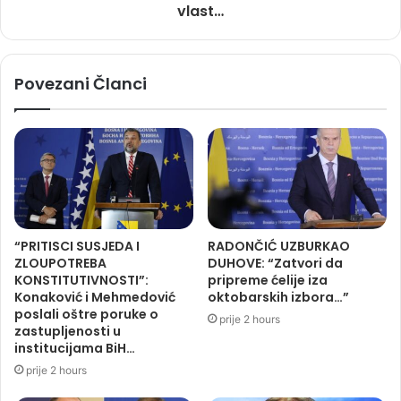
vlast…
Povezani Članci
“PRITISCI SUSJEDA I
RADONČIĆ UZBURKAO
ZLOUPOTREBA
DUHOVE: “Zatvori da
KONSTITUTIVNOSTI”:
pripreme ćelije iza
Konaković i Mehmedović
oktobarskih izbora…”
poslali oštre poruke o
prije 2 hours
zastupljenosti u
institucijama BiH…
prije 2 hours