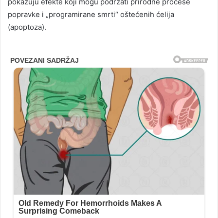
pokazuju efekte koji mogu podržati prirodne procese
popravke i „programirane smrti“ oštećenih ćelija
(apoptoza).