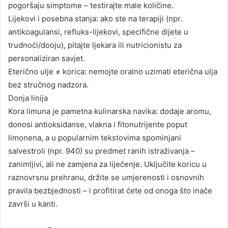
pogoršaju simptome – testirajte male količine.
Lijekovi i posebna stanja: ako ste na terapiji (npr.
antikoagulansi, refluks-lijekovi, specifične dijete u
trudnoći/dooju), pitajte ljekara ili nutricionistu za
personaliziran savjet.
Eterično ulje ≠ korica: nemojte oralno uzimati eterična ulja
bez stručnog nadzora.
Donja linija
Kora limuna je pametna kulinarska navika: dodaje aromu,
donosi antioksidanse, vlakna i fitonutrijente poput
limonena, a u popularnim tekstovima spominjani
salvestroli (npr. 940) su predmet ranih istraživanja –
zanimljivi, ali ne zamjena za liječenje. Uključite koricu u
raznovrsnu prehranu, držite se umjerenosti i osnovnih
pravila bezbjednosti – i profitirat ćete od onoga što inače
završi u kanti.