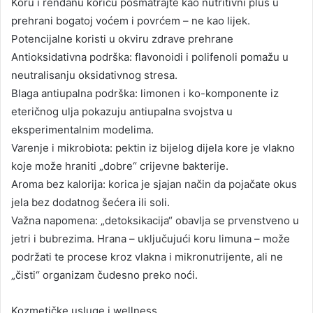
Koru i rendanu koricu posmatrajte kao nutritivni plus u
prehrani bogatoj voćem i povrćem – ne kao lijek.
Potencijalne koristi u okviru zdrave prehrane
Antioksidativna podrška: flavonoidi i polifenoli pomažu u
neutralisanju oksidativnog stresa.
Blaga antiupalna podrška: limonen i ko-komponente iz
eteričnog ulja pokazuju antiupalna svojstva u
eksperimentalnim modelima.
Varenje i mikrobiota: pektin iz bijelog dijela kore je vlakno
koje može hraniti „dobre“ crijevne bakterije.
Aroma bez kalorija: korica je sjajan način da pojačate okus
jela bez dodatnog šećera ili soli.
Važna napomena: „detoksikacija“ obavlja se prvenstveno u
jetri i bubrezima. Hrana – uključujući koru limuna – može
podržati te procese kroz vlakna i mikronutrijente, ali ne
„čisti“ organizam čudesno preko noći.
Kozmetičke usluge i wellness