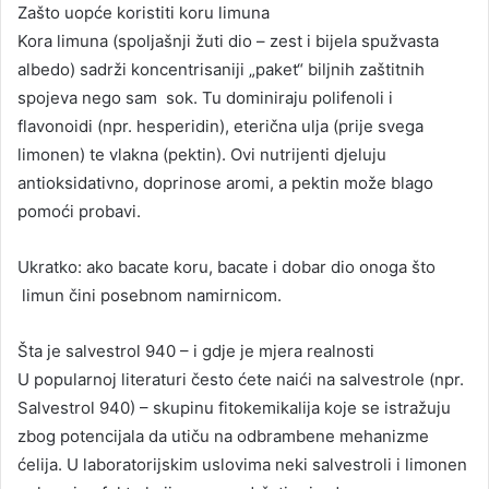
Zašto uopće koristiti koru limuna
Kora limuna (spoljašnji žuti dio – zest i bijela spužvasta
albedo) sadrži koncentrisaniji „paket“ biljnih zaštitnih
spojeva nego sam sok. Tu dominiraju polifenoli i
flavonoidi (npr. hesperidin), eterična ulja (prije svega
limonen) te vlakna (pektin). Ovi nutrijenti djeluju
antioksidativno, doprinose aromi, a pektin može blago
pomoći probavi.
Ukratko: ako bacate koru, bacate i dobar dio onoga što
limun čini posebnom namirnicom.
Šta je salvestrol 940 – i gdje je mjera realnosti
U popularnoj literaturi često ćete naići na salvestrole (npr.
Salvestrol 940) – skupinu fitokemikalija koje se istražuju
zbog potencijala da utiču na odbrambene mehanizme
ćelija. U laboratorijskim uslovima neki salvestroli i limonen