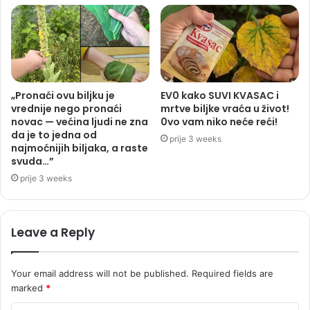
„Pronaći ovu biljku je
EV0 kako SUVI KVASAC i
vrednije nego pronaći
mrtve biljke vraća u život!
novac — većina ljudi ne zna
0vo vam niko neće reći!
da je to jedna od
prije 3 weeks
najmoćnijih biljaka, a raste
svuda…”
prije 3 weeks
Leave a Reply
Your email address will not be published.
Required fields are
marked
*