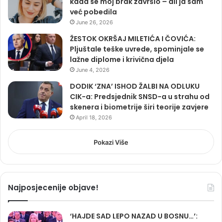
kada se moj brak završio – ali ja sam
već pobedila
June 26, 2026
ŽESTOK OKRŠAJ MILETIĆA I ČOVIĆA:
Pljuštale teške uvrede, spominjale se
lažne diplome i krivična djela
June 4, 2026
DODIK ‘ZNA’ ISHOD ŽALBI NA ODLUKU
CIK-a: Predsjednik SNSD-a u strahu od
skenera i biometrije širi teorije zavjere
April 18, 2026
Pokazi Više
Najposjecenije objave!
‘HAJDE SAD LEPO NAZAD U BOSNU…’: