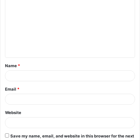
C
o
m
m
e
n
t
Name
*
*
Email
*
Website
Save my name, email, and website in this browser for the next