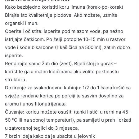
Kako bezbjedno koristiti koru limuna (korak-po-korak)
Birajte što kvalitetnije plodove. Ako možete, uzmite
organski limun.
Operite i očistite: isperite pod mlazom vode, pa nežno
istrljajte četkicom. Po želji potopite 10–15 min u rastvor
vode i sode bikarbone (1 kašičica na 500 ml), zatim dobro
isperite.
Rendirajte samo žuti dio (zest). Bijeli sloj je gorak –
koristite ga u malim količinama ako volite pektinastu
strukturu.
Doziranje za svakodnevnu kuhinju: 1/2 do 1 čajna kašičica
svježe rendane korice po porciji je sasvim dovoljno za
aromu i unos fitonutrijenata.
Čuvanje: koricu možete osušiti (tanki listići u rerni na 45–
50 °C ili na sobnoj temperaturi), pa samljeti u prah i držati
u zatvorenoj teglici do 3 mjeseca.
7 brzih ideja kako da je ubacite u jelovnik