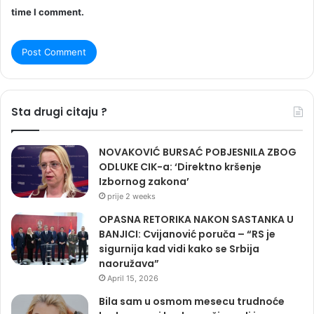
time I comment.
Sta drugi citaju ?
NOVAKOVIĆ BURSAĆ POBJESNILA ZBOG
ODLUKE CIK-a: ‘Direktno kršenje
Izbornog zakona’
prije 2 weeks
OPASNA RETORIKA NAKON SASTANKA U
BANJICI: Cvijanović poruča – “RS je
sigurnija kad vidi kako se Srbija
naoružava”
April 15, 2026
Bila sam u osmom mesecu trudnoće