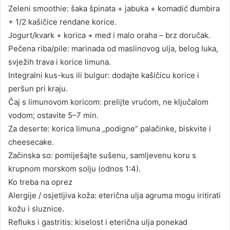
Zeleni smoothie: šaka špinata + jabuka + komadić đumbira
+ 1/2 kašičice rendane korice.
Jogurt/kvark + korica + med i malo oraha – brz doručak.
Pečena riba/pile: marinada od maslinovog ulja, belog luka,
svježih trava i korice limuna.
Integralni kus-kus ili bulgur: dodajte kašičicu korice i
peršun pri kraju.
Čaj s limunovom koricom: prelijte vrućom, ne ključalom
vodom; ostavite 5–7 min.
Za deserte: korica limuna „podigne“ palačinke, biskvite i
cheesecake.
Začinska so: pomiješajte sušenu, samljevenu koru s
krupnom morskom solju (odnos 1:4).
Ko treba na oprez
Alergije / osjetljiva koža: eterična ulja agruma mogu iritirati
kožu i sluznice.
Refluks i gastritis: kiselost i eterična ulja ponekad