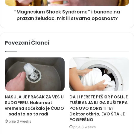
“Magnesium Shock Syndrome” i banane na
prazan želudac: mit ili stvarna opasnost?
Povezani Članci
NASULA JE PRAŠAK ZA VEŠ U
DA LI PERETE PEŠKIR POSLIJE
SUDOPERU: Nakon sat
TUŠIRANJA ILI GA SUŠITE PA
vremena sačekalo je ČUDO
PONOVO KORISTITE?
– sad stalno to radi
Doktor otkrio, EVO ŠTA JE
POGREŠNO
prije 3 weeks
prije 3 weeks