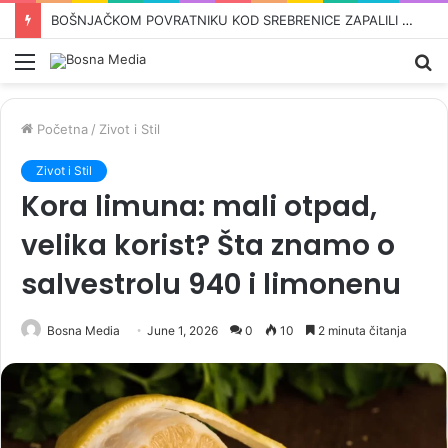
OVO SU KANDIDATI SNSD-a ZA PARLAMENT BiH: Pored Vulićke i Amidžića tu su i…
Meni
Pr
Početna
/
Zivot i Stil
Zivot i Stil
Kora limuna: mali otpad,
velika korist? Šta znamo o
salvestrolu 940 i limonenu
Bosna Media
June 1, 2026
0
10
2 minuta čitanja