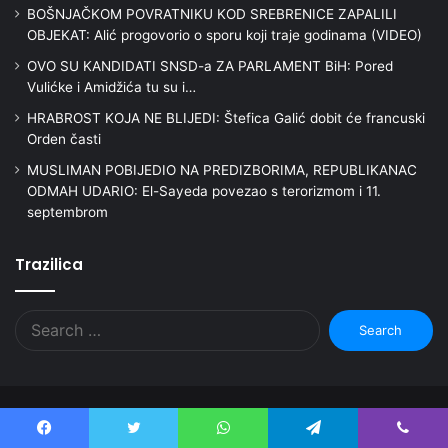
BOŠNJAČKOM POVRATNIKU KOD SREBRENICE ZAPALILI
OBJEKAT: Alić progovorio o sporu koji traje godinama (VIDEO)
OVO SU KANDIDATI SNSD-a ZA PARLAMENT BiH: Pored
Vulićke i Amidžića tu su i…
HRABROST KOJA NE BLIJEDI: Štefica Galić dobit će francuski
Orden časti
MUSLIMAN POBIJEDIO NA PREDIZBORIMA, REPUBLIKANAC
ODMAH UDARIO: El-Sayeda povezao s terorizmom i 11.
septembrom
Trazilica
Search
for:
© Copyright 2026, Sva prava zasticena! | Bosna Media |
Theme
Facebook
Twitter
WhatsApp
Telegram
Viber