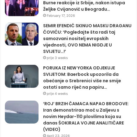
Burne reakcije iz Srbije, nakon istupa
Željke Cvijanović u Beogradu…
February 17, 2026
SEMIR EFENDIĆ SKINUO MASKU DRAGANU
ČOVIĆU: ‘Pogledajte šta radi taj
samozvani nositelj evropskih
vijednosti, OVO NEMA NIGDJE U
SVIJETU…!’
prije 3 weeks
PORUKA IZ NEW YORKA ODJEKUJE
SVIJETOM: Baerbock upozorila da
obećanje o Srebrenici više ne smije
ostati samo riječ na papiru…
prije 4 weeks
‘ROJ’ BRZIH ČAMACA NAPAO BRODOVE:
Iran demonstrirao moć u Zaljevu s
novim Heydar-110 plovilima koja su
danas ŠOKIRALA VOJNE ANALITIČARE
(VIDEO)
April 23, 2026