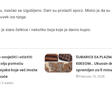
u, osećao se izgubljeno. Dani su prolazili sporo. Mislio je da su
auvek iza njega.
e stare četkice i nekoliko boja koje je davno kupio.
osvježiti i očistiti
ŠUBARICE SA PLAZM
olju pomoću
KEKSOM….Ukusan d
ojaka koje već imate
spremljen za 5 min
kuće
February 15, 2026
je 3 weeks