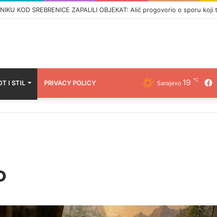
 KOD SREBRENICE ZAPALILI OBJEKAT: Alić progovorio o sporu koji t
℃
19
F
OT I STIL
PRIVACY POLICY
Sarajevo
o