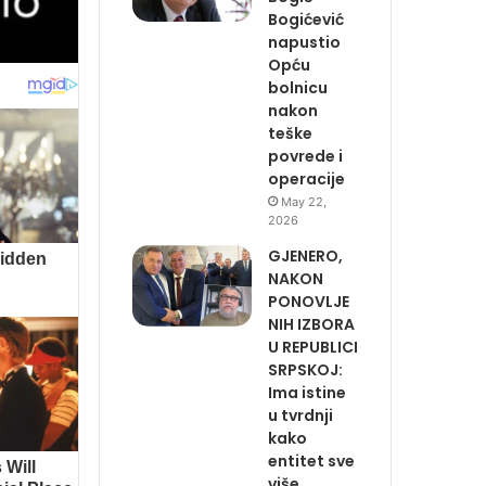
Bogićević
napustio
Opću
bolnicu
nakon
teške
povrede i
operacije
May 22,
2026
GJENERO,
NAKON
PONOVLJE
NIH IZBORA
U REPUBLICI
SRPSKOJ:
Ima istine
u tvrdnji
kako
entitet sve
više