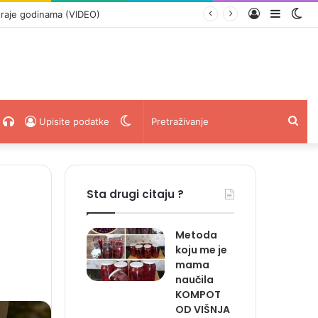
Prijava
Sideba
Sw
raje godinama (VIDEO)
ski
acebook
Radio
Switch
Pret
Upisite podatke
Uživo
skin
Sta drugi citaju ?
Metoda
koju me je
mama
naučila
KOMPOT
OD VIŠNJA