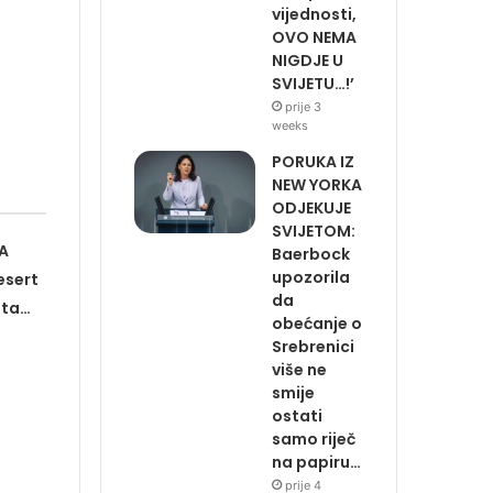
vijednosti,
OVO NEMA
NIGDJE U
SVIJETU…!’
prije 3
weeks
PORUKA IZ
NEW YORKA
ODJEKUJE
SVIJETOM:
A
Baerbock
upozorila
esert
da
uta…
obećanje o
Srebrenici
više ne
smije
ostati
samo riječ
na papiru…
prije 4