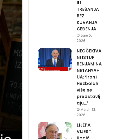
ILI
TREŠANJA
BEZ
KUVANJA I
CEĐENJA
June 5,
2026
NEOČEKIVA
NI ISTUP
BENJAMINA
NETANYAH
UA: ‘Iran i
Hezbolah
više ne
predstavlj
aju…’
March 13,
2026
LIJEPA
VIJEST:
Bogić