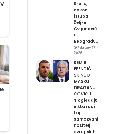
Srbije,
nakon
istupa
Željke
Cvijanović
u
Beogradu…
February 17,
2026
SEMIR
EFENDIĆ
SKINUO
MASKU
DRAGANU
ČOVIĆU:
‘Pogledajt
e šta radi
taj
samozvani
nositelj
evropskih