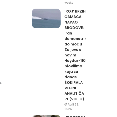
weeks
‘ROJ’ BRZIH
ČAMACA
NAPAO
BRODOVE:
Iran
demonstrir
ao moć u
Zaljevu s
novim
Heydar-110
plovilima
koja su
danas
ŠOKIRALA
o.
VOJNE
ANALITIČA
RE (VIDEO)
April 23,
2026