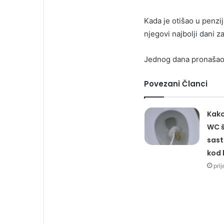
Kada je otišao u penzij
njegovi najbolji dani z
Jednog dana pronašao j
Povezani Članci
Kako 
WC š
sast
kod 
pri