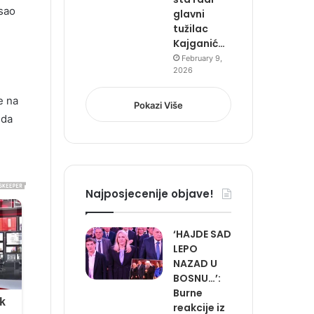
osao
glavni
tužilac
Kajganić…
February 9,
2026
e na
Pokazi Više
 da
Najposjecenije objave!
‘HAJDE SAD
LEPO
NAZAD U
BOSNU…’:
Burne
reakcije iz