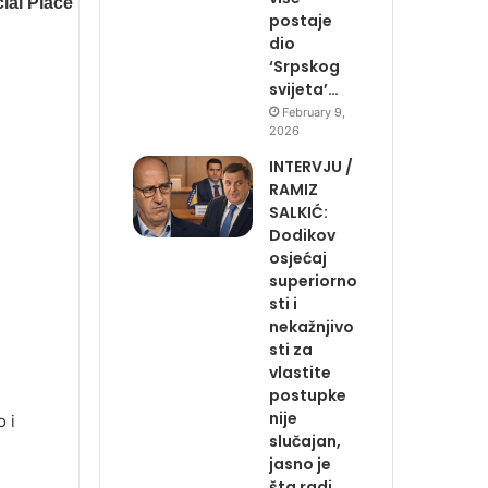
postaje
dio
‘Srpskog
svijeta’…
February 9,
2026
INTERVJU /
RAMIZ
SALKIĆ:
Dodikov
osjećaj
superiorno
sti i
nekažnjivo
sti za
vlastite
postupke
nije
o i
slučajan,
jasno je
šta radi