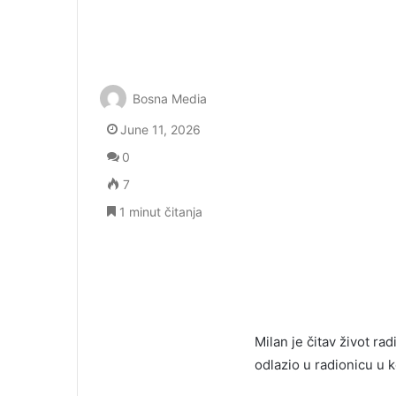
Bosna Media
June 11, 2026
0
7
1 minut čitanja
Milan je čitav život ra
odlazio u radionicu u 